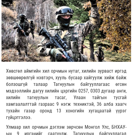
Хөвсгөл аймгийн хил орчмын нутаг, хилийн зурваст иргэд
зөвшөөрөлгүй нэвтэрч, хууль бусаар хайгуулж хийж байж
болзошгүй талаар Тагнуулын байгууллагаас өгсөн
мэдээллийн дагуу хилийн цэргийн 0257, 0303 дугаар анги,
хилийн тагнуулын тасаг, Улаан тайгын тусгай
хамгаалалттай газраас 9 нэгж техниктэй, 36 алба хаагч
тухайн газар оронд 13 хоногийн хугацаатай үүрэг
гүйцэтгэлээ.
Улмаар хил орчмын дэглэм зөрчсөн Монгол Улс, БНХАУ-
ын 9 иргэнийг саатуулж, Тагнуулын байгууллагад