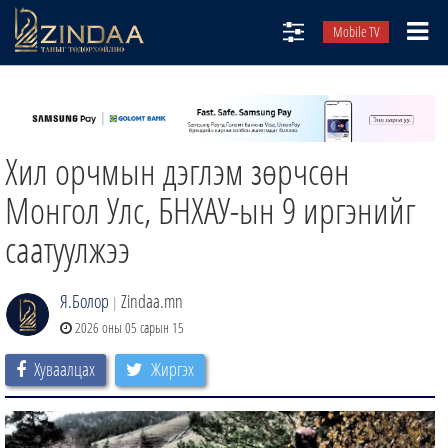
Mobile TV
НИЙТЛЭЛЧИД
ТВ8
Хил орчмын дэглэм зөрчсөн
ӨГЛӨӨНИЙ СОНИН
АУДИО ЗОХИОЛ
Монгол Улс, БНХАУ-ын 9 иргэнийг
ЗИНДАА СЭТГҮҮЛ
саатуулжээ
Я.Болор
Zindaa.mn
|
2026 оны 05 сарын 15
Хуваалцах
Жиргэх