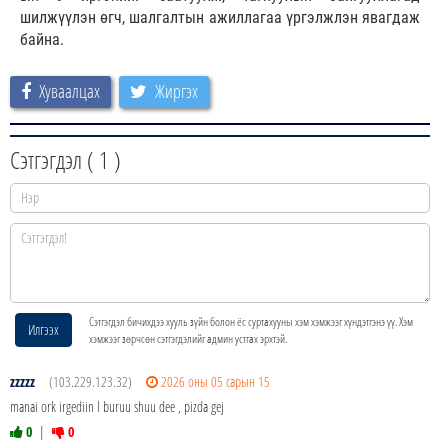
шилжүүлэн өгч, шалгалтын ажиллагаа үргэлжлэн явагдаж
байна.
Хуваалцах
Жиргэх
Сэтгэгдэл (
1
)
Сэтгэгдэл бичихдээ хууль зүйн болон ёс суртахууны хэм хэмжээг хүндэтгэнэ үү. Хэм
Илгээх
хэмжээг зөрчсөн сэтгэгдэлийг админ устгах эрхтэй.
zzzzz
(103.229.123.32)
2026 оны 05 сарын 15
manai ork irgediin l buruu shuu dee , pizda gej
0
|
0