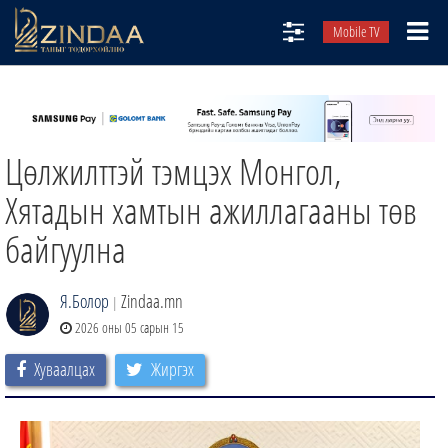
Mobile TV
НИЙТЛЭЛЧИД
ТВ8
Цөлжилттэй тэмцэх Монгол,
ӨГЛӨӨНИЙ СОНИН
АУДИО ЗОХИОЛ
Хятадын хамтын ажиллагааны төв
ЗИНДАА СЭТГҮҮЛ
байгуулна
Я.Болор
Zindaa.mn
|
2026 оны 05 сарын 15
Хуваалцах
Жиргэх