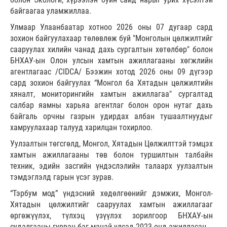
байгаагаа уламжиллаа.
Улмаар Улаанбаатар хотноо 2026 оны 07 дугаар сард
зохион байгуулахаар төлөвлөж буй "Монголын цөлжилтийг
сааруулах хилийн чанад дахь сургалтын хөтөлбөр" болон
БНХАУ-ын Олон улсын хамтын ажиллагааны хөгжлийн
агентлагаас /CIDCA/ Бээжин хотод 2026 оны 09 дүгээр
сард зохион байгуулах “Монгол ба Хятадын цөлжилтийн
хяналт, мониторингийн хамтын ажиллагаа" сургалтад
салбар яамны харьяа агентлаг болон орон нутаг дахь
байгаль орчны газрын удирдах албан тушаалтнуудыг
хамруулахаар талууд харилцан тохирлоо.
Уулзалтын төгсгөлд, Монгол, Хятадын Цөлжилттэй тэмцэх
хамтын ажиллагааны төв болон туршилтын талбайн
техник, эдийн засгийн үндэслэлийн талаарх уулзалтын
тэмдэглэлд гарын үсэг зурав.
“Тэрбум мод” үндэсний хөдөлгөөнийг дэмжих, Монгол-
Хятадын цөлжилтийг сааруулах хамтын ажиллагааг
өргөжүүлэх, түлхэц үзүүлэх зорилгоор БНХАУ-ын
судалгааны гурван баг манай улсад 2023 онд ажилласан.