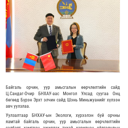
Байгаль орчин, уур амьсгалын өөрчлөлтийн сайд
Ц.Сандаг-Очир БНХАУ-аас Монгол Улсад суугаа Онц
бөгөөд Бүрэн Эрхт элчин сайд Шэнь Миньжуанийг хүлээн
авч уулзлаа.
Уулзалтаар БНХАУ-ын Экологи, хүрээлэн буй орчны
яамтай байгаль орчин, уур амьсгалын өөрчлөлтийн
салбарт хамтран ажиллах тухай харилцан ойлголцлын