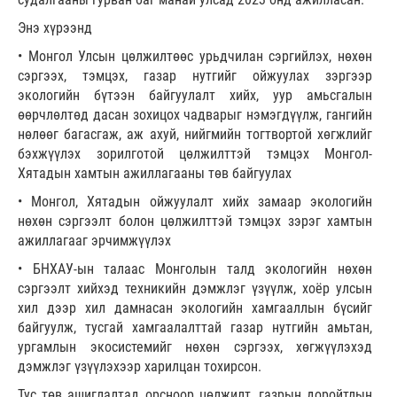
Энэ хүрээнд
• Монгол Улсын цөлжилтөөс урьдчилан сэргийлэх, нөхөн
сэргээх, тэмцэх, газар нутгийг ойжуулах зэргээр
экологийн бүтээн байгуулалт хийх, уур амьсгалын
өөрчлөлтөд дасан зохицох чадварыг нэмэгдүүлж, гангийн
нөлөөг багасгаж, аж ахуй, нийгмийн тогтвортой хөгжлийг
бэхжүүлэх зорилготой цөлжилттэй тэмцэх Монгол-
Хятадын хамтын ажиллагааны төв байгуулах
• Монгол, Хятадын ойжуулалт хийх замаар экологийн
нөхөн сэргээлт болон цөлжилттэй тэмцэх зэрэг хамтын
ажиллагааг эрчимжүүлэх
• БНХАУ-ын талаас Монголын талд экологийн нөхөн
сэргээлт хийхэд техникийн дэмжлэг үзүүлж, хоёр улсын
хил дээр хил дамнасан экологийн хамгааллын бүсийг
байгуулж, тусгай хамгаалалттай газар нутгийн амьтан,
ургамлын экосистемийг нөхөн сэргээх, хөгжүүлэхэд
дэмжлэг үзүүлэхээр харилцан тохирсон.
Тус төв ашиглалтад орсноор цөлжилт, газрын доройтлын