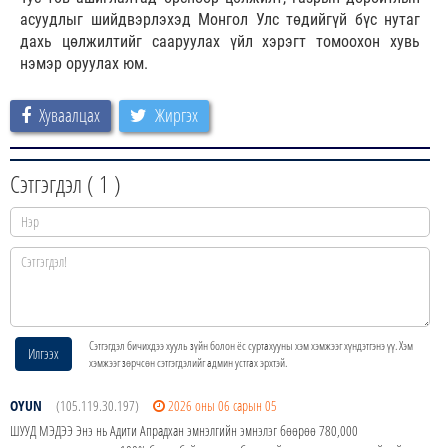
асуудлыг шийдвэрлэхэд Монгол Улс төдийгүй бүс нутаг
дахь цөлжилтийг сааруулах үйл хэрэгт томоохон хувь
нэмэр оруулах юм.
Хуваалцах
Жиргэх
Сэтгэгдэл (
1
)
Сэтгэгдэл бичихдээ хууль зүйн болон ёс суртахууны хэм хэмжээг хүндэтгэнэ үү. Хэм
Илгээх
хэмжээг зөрчсөн сэтгэгдэлийг админ устгах эрхтэй.
OYUN
(105.119.30.197)
2026 оны 06 сарын 05
ШУУД МЭДЭЭ Энэ нь Адити Апрадхан эмнэлгийн эмнэлэг бөөрөө 780,000