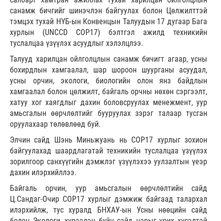
санамж бичгийг шинэчлэн байгуулах болон Цөлжилттэй
тэмцэх тухай НҮБ-ын Конвенцын Талуудын 17 дугаар Бага
хурлын (UNCCD COP17) бэлтгэл ажилд техникийн
туслалцаа үзүүлэх асуудлыг хэлэлцлээ.
Талууд харилцан ойлголцлын санамж бичигт агаар, усны
бохирдлын хамгаалал, шар шороон шуурганы асуудал,
усны орчин, экологи, биологийн олон янз байдлын
хамгаалал болон цөлжилт, байгаль орчны нөхөн сэргээлт,
хатуу хог хаягдлыг дахин боловсруулах менежмент, уур
амьсгалын өөрчлөлтийг бууруулах зэрэг талаар тусган
оруулахаар төлөвлөөд буй.
Элчин сайд Шэнь Миньжуань нь СОР17 хурлыг зохион
байгуулахад шаардлагатай техникийн туслалцаа үзүүлэх
зорилгоор санхүүгийн дэмжлэг үзүүлэхээ уулзалтын үеэр
дахин илэрхийллээ.
Байгаль орчин, уур амьсгалын өөрчлөлтийн сайд
Ц.Сандаг-Очир COP17 хурлыг дэмжиж байгаад талархал
илэрхийлж, тус хуралд БНХАУ-ын Усны нөөцийн сайд
болон Экологи, хүрээлэн буйн сайд нарыг урих хүсэлтэй