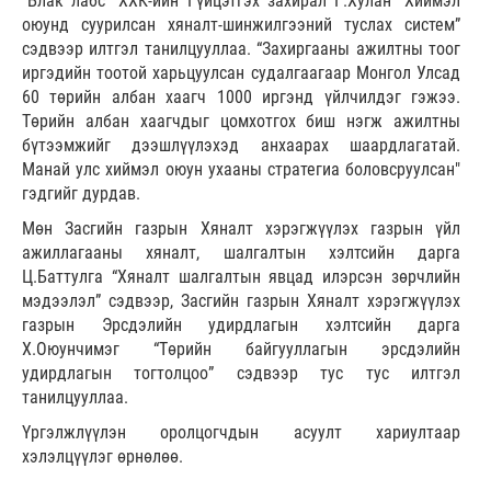
“Блак лабс” ХХК-ийн Гүйцэтгэх захирал Г.Хулан “Хиймэл
оюунд суурилсан хяналт-шинжилгээний туслах систем”
сэдвээр илтгэл танилцууллаа. “Захиргааны ажилтны тоог
иргэдийн тоотой харьцуулсан судалгаагаар Монгол Улсад
60 төрийн албан хаагч 1000 иргэнд үйлчилдэг гэжээ.
Төрийн албан хаагчдыг цомхотгох биш нэгж ажилтны
бүтээмжийг дээшлүүлэхэд анхаарах шаардлагатай.
Манай улс хиймэл оюун ухааны стратегиа боловсруулсан"
гэдгийг дурдав.
Мөн Засгийн газрын Хяналт хэрэгжүүлэх газрын үйл
ажиллагааны хяналт, шалгалтын хэлтсийн дарга
Ц.Баттулга “Хяналт шалгалтын явцад илэрсэн зөрчлийн
мэдээлэл” сэдвээр, Засгийн газрын Хяналт хэрэгжүүлэх
газрын Эрсдэлийн удирдлагын хэлтсийн дарга
Х.Оюунчимэг “Төрийн байгууллагын эрсдэлийн
удирдлагын тогтолцоо” сэдвээр тус тус илтгэл
танилцууллаа.
Үргэлжлүүлэн оролцогчдын асуулт хариултаар
хэлэлцүүлэг өрнөлөө.