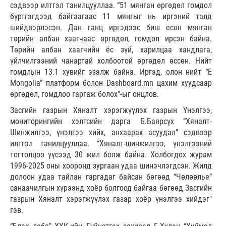
сэдвээр илтгэл танилцууллаа. “51 мянган өргөдөл гомдол
бүртгэгдээд байгаагаас 11 мянгыг нь иргэний талд
шийдвэрлэсэн. Дан ганц иргэдээс биш есөн мянган
төрийн албан хаагчаас өргөдөл, гомдол ирсэн байна.
Төрийн албан хаагчийн ёс зүй, харилцаа хандлага,
үйлчилгээний чанартай холбоотой өргөдөл өссөн. Нийт
гомдлын 13.1 хувийг эзэлж байна. Иргэд, олон нийт “E
Mongolia” платформ болон Dashboard.mn цахим хуудсаар
өргөдөл, гомдлоо гаргаж болох"-ыг онцлов.
Засгийн газрын Хяналт хэрэгжүүлэх газрын Үнэлгээ,
мониторингийн хэлтсийн дарга Б.Баярсүх “Хяналт-
Шинжилгээ, үнэлгээ хийх, анхаарах асуудал” сэдвээр
илтгэл танилцууллаа. “Хяналт-шинжилгээ, үнэлгээний
тогтолцоо үүсээд 30 жил болж байна. Холбогдох журам
1996-2025 оны хооронд зургаан удаа шинэчлэгдсэн. Жилд
долоон удаа тайлан гаргадаг байсан бөгөөд “Чөлөөлье”
санаачилгын хүрээнд хоёр болгоод байгаа бөгөөд Засгийн
газрын Хяналт хэрэгжүүлэх газар хоёр үнэлгээ хийдэг"
гэв.