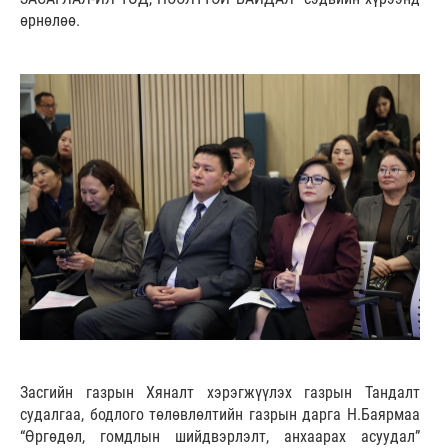
өрнөлөө.
Засгийн газрын Хяналт хэрэгжүүлэх газрын Тандалт
судалгаа, бодлого төлөвлөлтийн газрын дарга Н.Баярмаа
“Өргөдөл, гомдлын шийдвэрлэлт, анхаарах асуудал”