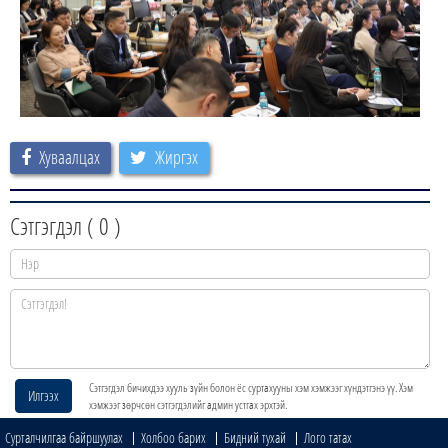
Хуваалцах
Жиргэх
Сэтгэгдэл (
0
)
Сэтгэгдэл бичихдээ хууль зүйн болон ёс суртахууны хэм хэмжээг хүндэтгэнэ үү. Хэм
Илгээх
хэмжээг зөрчсөн сэтгэгдэлийг админ устгах эрхтэй.
Сурталчилгаа байршуулах
Холбоо барих
Бидний тухай
Лого татах