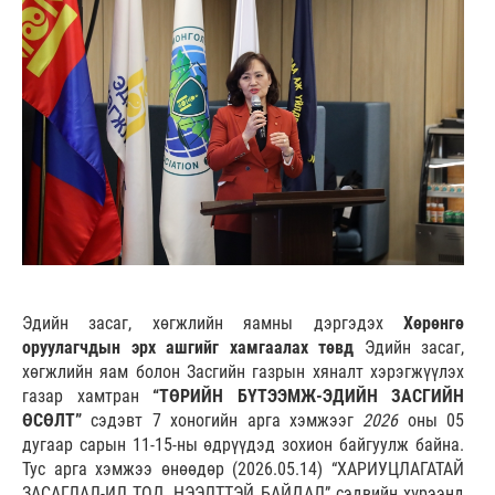
Эдийн засаг, хөгжлийн яамны дэргэдэх
Хөрөнгө
оруулагчдын эрх ашгийг хамгаалах төвд
Эдийн засаг,
хөгжлийн яам болон Засгийн газрын хяналт хэрэгжүүлэх
газар хамтран
“ТӨРИЙН БҮТЭЭМЖ-ЭДИЙН ЗАСГИЙН
ӨСӨЛТ”
сэдэвт 7 хоногийн арга хэмжээг
2026
оны 05
дугаар сарын 11-15-ны өдрүүдэд зохион байгуулж байна.
Тус арга хэмжээ өнөөдөр (2026.05.14) “ХАРИУЦЛАГАТАЙ
ЗАСАГЛАЛ-ИЛ ТОД, НЭЭЛТТЭЙ БАЙДАЛ” сэдвийн хүрээнд