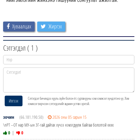
нийгэмлэгийн жинхэнэ гишүүний сонгуульт ажилтай.
Хуваалцах
Жиргэх
Сэтгэгдэл (
1
)
Сэтгэгдэл бичихдээ хууль зүйн болон ёс суртахууны хэм хэмжээг хүндэтгэнэ үү. Хэм
Илгээх
хэмжээг зөрчсөн сэтгэгдэлийг админ устгах эрхтэй.
зочин
(66.181.190.50)
2026 оны 05 сарын 15
\nРТ --ОТ нар МУ-ын ЗГ-тай дайтах хүчээ нэмэгдүүлж байгаа бололтой кккк
0
|
0