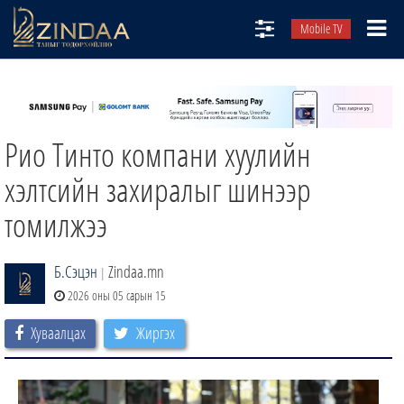
Mobile TV
НИЙТЛЭЛЧИД
ТВ8
Рио Тинто компани хуулийн
ӨГЛӨӨНИЙ СОНИН
АУДИО ЗОХИОЛ
хэлтсийн захиралыг шинээр
ЗИНДАА СЭТГҮҮЛ
томилжээ
Б.Сэцэн
Zindaa.mn
|
2026 оны 05 сарын 15
Хуваалцах
Жиргэх