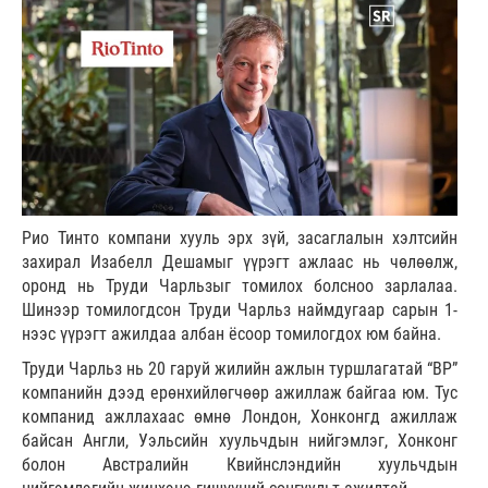
Рио Тинто компани хууль эрх зүй, засаглалын хэлтсийн
захирал Изабелл Дешамыг үүрэгт ажлаас нь чөлөөлж,
оронд нь Труди Чарльзыг томилох болсноо зарлалаа.
Шинээр томилогдсон Труди Чарльз наймдугаар сарын 1-
нээс үүрэгт ажилдаа албан ёсоор томилогдох юм байна.
Труди Чарльз нь 20 гаруй жилийн ажлын туршлагатай “BP”
компанийн дээд ерөнхийлөгчөөр ажиллаж байгаа юм. Тус
компанид ажллахаас өмнө Лондон, Хонконгд ажиллаж
байсан Англи, Уэльсийн хуульчдын нийгэмлэг, Хонконг
болон Австралийн Квийнслэндийн хуульчдын