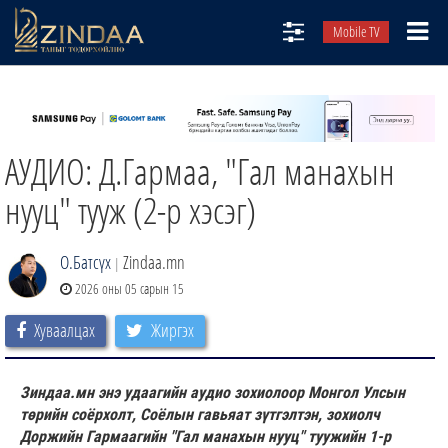
Mobile TV
НИЙТЛЭЛЧИД
ТВ8
АУДИО: Д.Гармаа, "Гал манахын
ӨГЛӨӨНИЙ СОНИН
АУДИО ЗОХИОЛ
нууц" тууж (2-р хэсэг)
ЗИНДАА СЭТГҮҮЛ
О.Батсүх
Zindaa.mn
|
2026 оны 05 сарын 15
Хуваалцах
Жиргэх
Зиндаа.мн энэ удаагийн аудио зохиолоор Монгол Улсын
төрийн соёрхолт, Соёлын гавьяат зүтгэлтэн, зохиолч
Доржийн Гармаагийн "Гал манахын нууц" туужийн 1-р