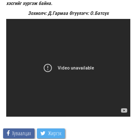
хэсгийг хүргэж байна.
Зохиолч: Д.Гармаа Өгүүлэгч: О.Батсүх
Хуваалцах
Жиргэх