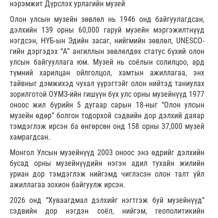
нэрэмжит Дүрслэх урлагийн музей
Олон улсын музейн зөвлөл нь 1946 онд байгуулагдсан,
дэлхийн 139 орны 60,000 гаруй музейн мэргэжилтнүүд
нэгдсэн, НҮБ-ын Эдийн засаг, нийгмийн зөвлөл, UNESCO-
гийн дэргэдэх “А” ангиллын зөвлөлдөх статус бүхий олон
улсын байгууллага юм. Музей нь соёлын солилцоо, ард
түмний харилцан ойлголцол, хамтын ажиллагаа, энх
тайвныг дэмжихэд чухал үүрэгтэйг олон нийтэд таниулах
зорилготой ОУМЗ-ийн гишүүн бүх улс орны музейнүүд 1977
оноос жил бүрийн 5 дугаар сарын 18-ныг “Олон улсын
музейн өдөр” болгон тодорхой сэдвийн дор дэлхий даяар
тэмдэглэж ирсэн ба өнгөрсөн онд 158 орны 37,000 музей
хамрагдсан.
Монгол Улсын музейнүүд 2003 оноос энэ өдрийг дэлхийн
бусад орны музейнүүдийн нэгэн адил тухайн жилийн
уриан дор тэмдэглэж нийгэмд чиглэсэн олон талт үйл
ажиллагаа зохион байгуулж ирсэн.
2026 онд “Хуваагдмал дэлхийг нэгтгэж буй музейнүүд”
сэдвийн дор нэгдэн соёл, нийгэм, геополитикийн