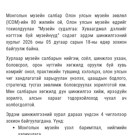
Монголын музейн салбар Олон улсын музейн зөвлөл
(ICOM)-ийн 80 жилийн ой, Олон улсын музейн өдрийг
тохиолдуулан “Музейн судалгаа: Хуваагдмал дэлхийг
нэгтгэж буй музейнүүд” сэдэвт эрдэм шинжилгээний
хурлыг 2026 оны 05 дугаар сарын 18-ны өдөр зохион
байгуулж байна.
Хурлаар музейн салбарын нийгэм, соёл, шинжлэх ухаан,
боловсрол, орон нутгийн хөгжилд оруулж буй хувь
нэмрийг онол, практикийн түвшинд хэлэлцэх, олон улсын
чиг хандлагатай харьцуулан үнэлэх, цаашдын бодлого,
стратегид тусгах зөвлөмж боловсруулах зорилготой юм.
Мөн салбарын хөгжилд дүн шинжилгээ хийж, ирээдүйн
зорилго, алсын харааг тодорхойлоход чухал ач
холбогдолтой.
Эрдэм шинжилгээний хурал дараах үндсэн 4 чиглэлээр
зохион байгуулагдана. Үүнд:
Монголын музейн үзэл баримтлал, нийгмийн
хариуцлага