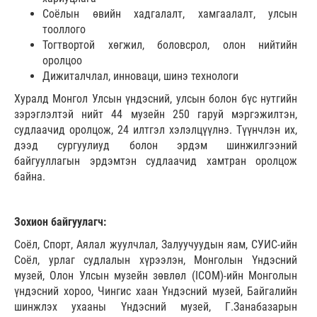
Соёлын өвийн хадгалалт, хамгаалалт, улсын
тооллого
Тогтвортой хөгжил, боловсрол, олон нийтийн
оролцоо
Дижиталчлал, инноваци, шинэ технологи
Хуралд Монгол Улсын үндэсний, улсын болон бүс нутгийн
зэрэглэлтэй нийт 44 музейн 250 гаруй мэргэжилтэн,
судлаачид оролцож, 24 илтгэл хэлэлцүүлнэ. Түүнчлэн их,
дээд сургуулиуд болон эрдэм шинжилгээний
байгууллагын эрдэмтэн судлаачид хамтран оролцож
байна.
Зохион байгуулагч:
Соёл, Спорт, Аялал жуулчлал, Залуучуудын яам, СУИС-ийн
Соёл, урлаг судлалын хүрээлэн, Монголын Үндэсний
музей, Олон Улсын музейн зөвлөл (ICOM)-ийн Монголын
үндэсний хороо, Чингис хаан Үндэсний музей, Байгалийн
шинжлэх ухааны Үндэсний музей, Г.Занабазарын