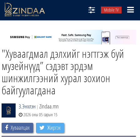
Mobile TV
НИЙТЛЭЛЧИД
ТВ8
"Хуваагдмал дэлхийг нэгтгэж буй
ӨГЛӨӨНИЙ СОНИН
АУДИО ЗОХИОЛ
музейнүүд” сэдэвт эрдэм
ЗИНДАА СЭТГҮҮЛ
шинжилгээний хурал зохион
байгуулагдана
З.Энхлэн
Zindaa.mn
|
2026 оны 05 сарын 15
Хуваалцах
Жиргэх