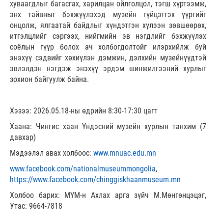
хуваагдлыг багасгах, харилцан ойлголцол, тэгш хүртээмж,
энх тайвныг бэхжүүлэхэд музейн гүйцэтгэх үүргийг
онцолж, ялгаатай байдлыг хүндэтгэн хүлээн зөвшөөрөх,
итгэлцлийг сэргээх, нийгмийн эв нэгдлийг бэхжүүлэх
соёлын гүүр болох ач холбогдолтойг илэрхийлж буй
энэхүү сэдвийг хөхиүлэн дэмжин, дэлхийн музейнүүдтэй
эвлэлдэн нэгдэж энэхүү эрдэм шинжилгээний хурлыг
зохион байгуулж байна.
Хэзээ: 2026.05.18-ны өдрийн 8:30-17:30 цагт
Хаана: Чингис хаан Үндэсний музейн хурлын танхим (7
давхар)
Мэдээлэл авах холбоос:
www.mnuac.edu.mn
www.facebook.com/nationalmuseummongolia
,
https://www.facebook.com/chinggiskhaanmuseum.mn
Холбоо барих: МҮМ-н Ахлах арга зүйч М.Мөнгөнцэцэг,
Утас: 9664-7818