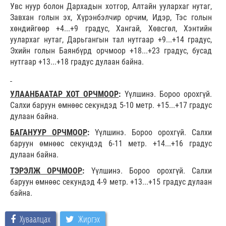
Увс нуур болон Дархадын хотгор, Алтайн уулархаг нутаг,
Завхан голын эх, Хүрэнбэлчир орчим, Идэр, Тэс голын
хөндийгөөр +4...+9 градус, Хангай, Хөвсгөл, Хэнтийн
уулархаг нутаг, Дарьгангын тал нутгаар +9...+14 градус,
Эхийн голын Баянбүрд орчмоор +18...+23 градус, бусад
нутгаар +13...+18 градус дулаан байна.
УЛААНБААТАР ХОТ ОРЧМООР
:
Үүлшинэ. Бороо орохгүй.
Салхи баруун өмнөөс секундэд 5-10 метр. +15...+17 градус
дулаан байна.
БАГАНУУР ОРЧМООР
:
Үүлшинэ. Бороо орохгүй. Салхи
баруун өмнөөс секундэд 6-11 метр. +14...+16 градус
дулаан байна.
ТЭРЭЛЖ ОРЧМООР
:
Үүлшинэ. Бороо орохгүй. Салхи
баруун өмнөөс секундэд 4-9 метр. +13...+15 градус дулаан
байна.
Хуваалцах
Жиргэх