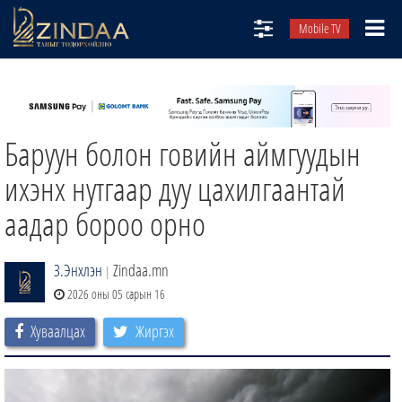
Mobile TV
НИЙТЛЭЛЧИД
ТВ8
Баруун болон говийн аймгуудын
ӨГЛӨӨНИЙ СОНИН
АУДИО ЗОХИОЛ
ихэнх нутгаар дуу цахилгаантай
ЗИНДАА СЭТГҮҮЛ
аадар бороо орно
З.Энхлэн
Zindaa.mn
|
2026 оны 05 сарын 16
Хуваалцах
Жиргэх