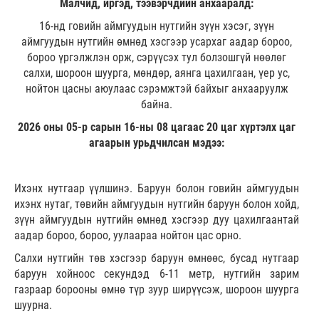
Малчид, иргэд, тээвэрчдийн анхааралд:
16-нд говийн аймгуудын нутгийн зүүн хэсэг, зүүн
аймгуудын нутгийн өмнөд хэсгээр усархаг аадар бороо,
бороо үргэлжлэн орж, сэрүүсэх тул болзошгүй нөөлөг
салхи, шороон шуурга, мөндөр, аянга цахилгаан, үер ус,
нойтон цасны аюулаас сэрэмжтэй байхыг анхааруулж
байна.
2026 оны 05-р сарын 16-ны 08 цагаас 20 цаг хүртэлх цаг
агаарын урьдчилсан мэдээ:
Ихэнх нутгаар үүлшинэ. Баруун болон говийн аймгуудын
ихэнх нутаг, төвийн аймгуудын нутгийн баруун болон хойд,
зүүн аймгуудын нутгийн өмнөд хэсгээр дуу цахилгаантай
аадар бороо, бороо, уулаараа нойтон цас орно.
Салхи нутгийн төв хэсгээр баруун өмнөөс, бусад нутгаар
баруун хойноос секундэд 6-11 метр, нутгийн зарим
газраар борооны өмнө түр зуур ширүүсэж, шороон шуурга
шуурна.