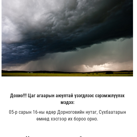
Дохио!!! Цаг агаарын аюултай үзэгдлээс сэрэмжлүүлэх
мэдээ:
05-р сарын 16-ны өдөр Дорноговийн нутаг, Сүхбаатарын
өмнөд хэсгээр их бороо орно.