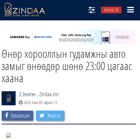
Mobile TV
НИЙТЛЭЛЧИД
ТВ8
Өнөр хорооллын гудамжны авто
ӨГЛӨӨНИЙ СОНИН
АУДИО ЗОХИОЛ
замыг өнөөдөр шөнө 23:00 цагаас
ЗИНДАА СЭТГҮҮЛ
хаана
З.Энхлэн
Zindaa.mn
|
2026 оны 05 сарын 15
Хуваалцах
Жиргэх