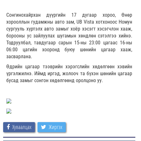
Сонгинохайрхан дүүргийн 17 дугаар хороо, Өнөр
хорооллын гудамжны авто зам, UB Vista хотхоноос Номун
сургууль хүртэлх авто замыг хоёр хэсэгт хэсэгчлэн хааж,
борооны ус зайлуулах шугамын хөндлөн сэтэлгээ хийнэ.
Тодруулбал, тавдугаар сарын 15-ны 23:00 цагаас 16-ны
06:00 цагийн хооронд буюу шөнийн цагаар хааж,
засварлана.
Өдрийн цагаар тээврийн хэрэгслийн хөдөлгөөн хэвийн
үргэлжилнэ. Иймд иргэд, жолооч та бүхэн шөнийн цагаар
бусад замыг сонгон хөдөлгөөнд оролцоно уу.
Хуваалцах
Жиргэх