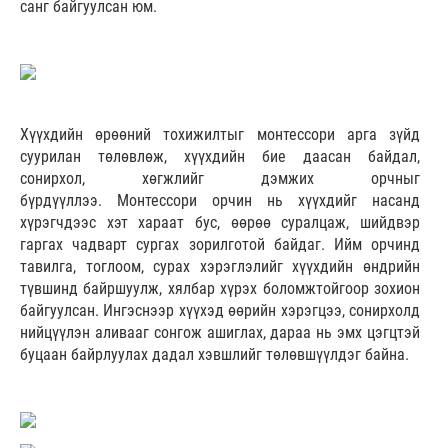
санг байгуулсан юм.
Хүүхдийн өрөөний тохижилтыг монтессори арга зүйд
суурилан төлөвлөж, хүүхдийн бие даасан байдал,
сонирхол, хөгжлийг дэмжих орчныг
бүрдүүллээ. Монтессори орчин нь хүүхдийг насанд
хүрэгчдээс хэт хараат бус, өөрөө суралцаж, шийдвэр
гаргах чадварт сургах зорилготой байдаг. Ийм орчинд
тавилга, тоглоом, сурах хэрэглэлийг хүүхдийн өндрийн
түвшинд байршуулж, хялбар хүрэх боломжтойгоор зохион
байгуулсан. Ингэснээр хүүхэд өөрийн хэрэгцээ, сонирхолд
нийцүүлэн аливааг сонгож ашиглах, дараа нь эмх цэгцтэй
буцаан байрлуулах дадал хэвшлийг төлөвшүүлдэг байна.