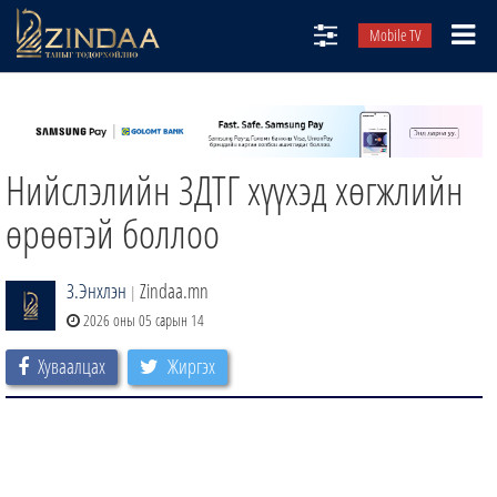
Mobile TV
НИЙТЛЭЛЧИД
ТВ8
Нийслэлийн ЗДТГ хүүхэд хөгжлийн
ӨГЛӨӨНИЙ СОНИН
АУДИО ЗОХИОЛ
өрөөтэй боллоо
ЗИНДАА СЭТГҮҮЛ
З.Энхлэн
Zindaa.mn
|
2026 оны 05 сарын 14
Хуваалцах
Жиргэх