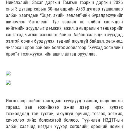
Нийслэлийн Засаг даргын Тамгын газрын даргын 2026
оны 3 дугаар сарын 30-ны өдрийн А/83 дугаар тушаалаар
албан хаагчдын “Эцэг, эхийн зөвлөл”-ийн бүрэлдэхүүнийг
шинэчлэн баталсан. Тус зөвлөл нь албан хаагчдын
нийгмийн асуудлыг дэмжих, ажил, амьдралын тэнцвэрийг
хангахад чиглэн ажиллаж байна. Албан хаагчдын хүүхдэд
ээлтэй орчин бүрдүүлэх, тэдний аюулгүй байдал, хөгжилд
чиглэсэн орон зай бий болгох зорилгоор “Хүүхэд хөгжлийн
өрөө”-г тохижуулж, ийн ашиглалтад орууллаа.
Ингэснээр албан хаагчдын хүүхдүүд хичээл, цэцэрлэгээ
тараад аав ээжийнхээ ажил дээр ирэх, хүлээх
тохиолдолд тав тухтай, аюулгүй орчинд тоглох, хөгжих,
хичээлээ хийх боломжтой боллоо. Түүнчлэн НЗДТГ-ын
албан хаагчид нэгдэн хүүхэд хөгжлийн өрөөний номын