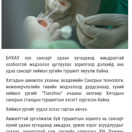
БНХАУ хүн сансарт удаан хугацаанд амьдрахтай
холбоотой мэдээлэл цуглуулах зорилгоор дэлхийд анх
удаа сансарт хиймэл ургийн туршилт явуулж байна.
Хятадын шинжлэх ухааны академийн Сансрын технологи,
инженерчлэлийн төвийн мэдээлэлд дурдсанаар, хүний
хиймэл ургийг “Тianzhou” ачааны хөлгөөр Хятадын
сансрын станцын туршилтын хэсэгт хүргэсэн байна.
Хиймэл ургийг үүдэл эсээс гарган авчээ.
Амжилттай үргэлжилж буй туршилтын зорилго нь сансарт
хүний удаан хугацаанд амьдрах, үржих зэрэг асуудлуудыг
судлах зорилготой гэж төслийн удирдагч Юй Лэжянь