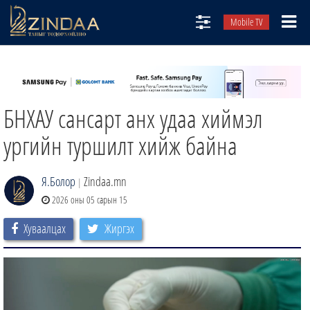
Mobile TV
НИЙТЛЭЛЧИД
ТВ8
БНХАУ сансарт анх удаа хиймэл
ӨГЛӨӨНИЙ СОНИН
АУДИО ЗОХИОЛ
ургийн туршилт хийж байна
ЗИНДАА СЭТГҮҮЛ
Я.Болор
Zindaa.mn
|
2026 оны 05 сарын 15
Хуваалцах
Жиргэх