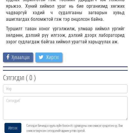
ярьжээ. Хүний хиймэл ураг нь бие организмд хөгжих
чадваргүй хэдий ч судалгааны загварын хувьд
ашиглагдах боломжтой гэж тэр онцолсон байна.
Туршилт таван хоног үргэлжилж, улмаар хиймэл ургийг
хөлдөөн, дэлхий рүү илгээж, дэлхий дээрх лабораторид
зэрэг судлагдаж байгаа хиймэл урагтай харьцуулах аж.
Хуваалцах
Жиргэх
Сэтгэгдэл (
0
)
Сэтгэгдэл бичихдээ хууль зүйн болон ёс суртахууны хэм хэмжээг хүндэтгэнэ үү. Хэм
Илгээх
хэмжээг зөрчсөн сэтгэгдэлийг админ устгах эрхтэй.