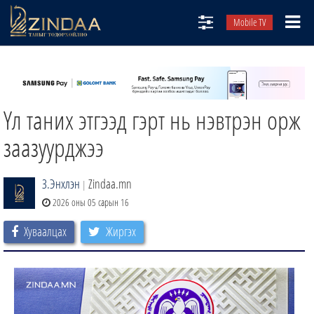
Mobile TV
НИЙТЛЭЛЧИД
ТВ8
Үл таних этгээд гэрт нь нэвтрэн орж
ӨГЛӨӨНИЙ СОНИН
АУДИО ЗОХИОЛ
заазуурджээ
ЗИНДАА СЭТГҮҮЛ
З.Энхлэн
Zindaa.mn
|
2026 оны 05 сарын 16
Хуваалцах
Жиргэх