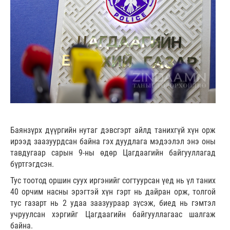
Баянзүрх дүүргийн нутаг дэвсгэрт айлд танихгүй хүн орж
ирээд заазуурдсан байна гэх дуудлага мэдээлэл энэ оны
тавдугаар сарын 9-ны өдөр Цагдаагийн байгууллагад
бүртгэгдсэн.
Тус тоотод оршин суух иргэнийг согтуурсан үед нь үл таних
40 орчим насны эрэгтэй хүн гэрт нь дайран орж, толгой
тус газарт нь 2 удаа заазуураар зүсэж, биед нь гэмтэл
учруулсан хэргийг Цагдаагийн байгууллагаас шалгаж
байна.