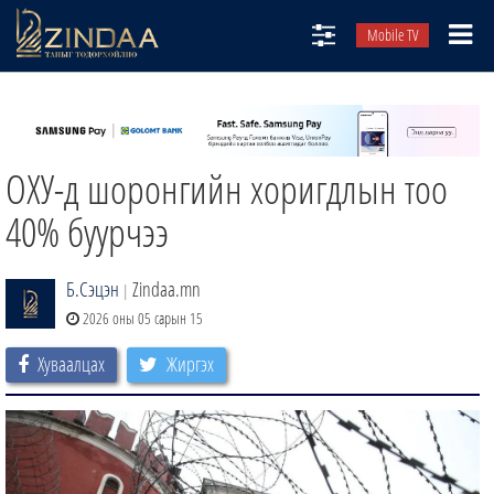
Mobile TV
НИЙТЛЭЛЧИД
ТВ8
ОХУ-д шоронгийн хоригдлын тоо
ӨГЛӨӨНИЙ СОНИН
АУДИО ЗОХИОЛ
40% буурчээ
ЗИНДАА СЭТГҮҮЛ
Б.Сэцэн
Zindaa.mn
|
2026 оны 05 сарын 15
Хуваалцах
Жиргэх