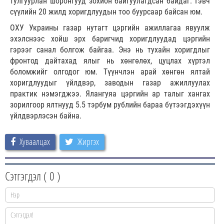
тулгуурлан шоронгууд зохион байгуулагдсан байдаг. Гэвч
сүүлийн 20 жилд хоригдлуудын тоо буурсаар байсан юм.
ОХУ Украины газар нутагт цэргийн ажиллагаа явуулж
эхэлснээс хойш эрх баригчид хоригдлуудад цэргийн
гэрээг санал болгож байгаа. Энэ нь тухайн хоригдлыг
фронтод дайтахад ялыг нь хөнгөлөх, цуцлах хүртэл
боломжийг олгодог юм. Түүнчлэн арай хөнгөн ялтай
хоригдлуудыг үйлдвэр, заводын газар ажиллуулах
практик нэмэгджээ. Ялангуяа цэргийн ар талыг хангах
зорилгоор ялтнууд 5.5 тэрбум рублийн бараа бүтээгдэхүүн
үйлдвэрлэсэн байна.
Хуваалцах
Жиргэх
Сэтгэгдэл (
0
)