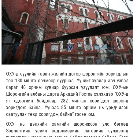
ОХУ-д сүүлийн таван жилийн дотор шоронгийн хоригдлын
тоо 180 мянга орчмоор буурчээ. Үүнийг хувиар авч үзвэл
бараг 40 орчим хувиар буурсан үзүүлэлт юм. ОХУ-ын
Шоронгийн албаны дарга Аркадий Гостев хэлэхдээ “ОХУ-д
яг одоогийн байдлаар 282 мянган хоригдол шоронд
хоригдож байна. Үүнээс 85 мянга орчим нь урьдчилан
саатуулах төвд хоригдож байна” гэсэн юм.
ОХУ нь дэлхийн хамгийн шоронжсон улс бөгөөд
Зөвлөлтийн үеийн хөдөлмөрийн лагерийн сүлжээнд