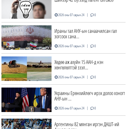
|
2026 оны 07 сарын 24
0
Ираны тал АНУ-ын санаачилсан гал
зогсоох сана…
|
2026 оны 07 сарын 24
0
Хөдөө аж ахуйн 15 ААН-д нэн
хөнгөлөлттэй зээл…
|
2026 оны 07 сарын 24
0
Украины Ерөнхийлөгч ирэх долоо хоногт
АНУ-ын …
|
2026 оны 07 сарын 24
0
Аргентины 82 мянган иргэн ДАШТ-ий