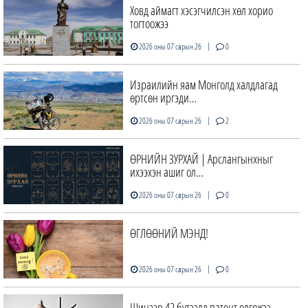
Ховд аймагт хэсэгчилсэн хөл хорио
тогтоожээ
|
2026 оны 07 сарын 26
0
Израилийн яам Монголд халдлагад
өртсөн иргэди…
|
2026 оны 07 сарын 26
2
ӨРНИЙН ЗУРХАЙ | Арслангынхныг
ихээхэн ашиг ол…
|
2026 оны 07 сарын 26
0
ӨГЛӨӨНИЙ МЭНД!
|
2026 оны 07 сарын 26
0
Шинээр 42 бүтээлд патент олгожээ