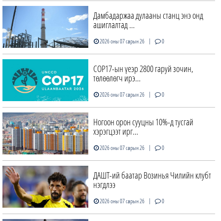
Дамбадаржаа дулааны станц энэ онд
ашиглалтад …
|
2026 оны 07 сарын 26
0
COP17-ын үеэр 2800 гаруй зочин,
төлөөлөгч ирэ…
|
2026 оны 07 сарын 26
0
Ногоон орон сууцны 10%-д тусгай
хэрэгцээт ирг…
|
2026 оны 07 сарын 26
0
ДАШТ-ий баатар Возинья Чилийн клубт
нэгдлээ
|
2026 оны 07 сарын 26
0