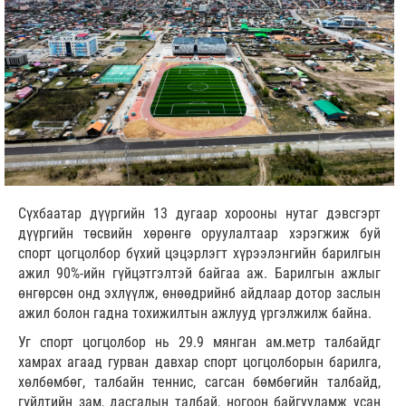
Сүхбаатар дүүргийн 13 дугаар хорооны нутаг дэвсгэрт
дүүргийн төсвийн хөрөнгө оруулалтаар хэрэгжиж буй
спорт цогцолбор бүхий цэцэрлэгт хүрээлэнгийн барилгын
ажил 90%-ийн гүйцэтгэлтэй байгаа аж. Барилгын ажлыг
өнгөрсөн онд эхлүүлж, өнөөдрийнб айдлаар дотор заслын
ажил болон гадна тохижилтын ажлууд үргэлжилж байна.
Уг спорт цогцолбор нь 29.9 мянган ам.метр талбайдг
хамрах агаад гурван давхар спорт цогцолборын барилга,
хөлбөмбөг, талбайн теннис, сагсан бөмбөгийн талбайд,
гүйлтийн зам, дасгалын талбай, ногоон байгууламж усан