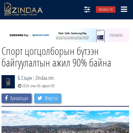
Mobile TV
НИЙТЛЭЛЧИД
ТВ8
Спорт цогцолборын бүтээн
ӨГЛӨӨНИЙ СОНИН
АУДИО ЗОХИОЛ
байгуулалтын ажил 90% байна
ЗИНДАА СЭТГҮҮЛ
Б.Сэцэн
Zindaa.mn
|
2026 оны 06 сарын 09
Хуваалцах
Жиргэх