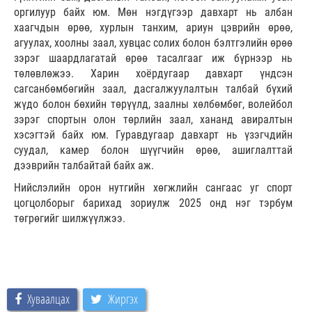
оргилуур байх юм. Мөн нэгдүгээр давхарт нь албан
хаагчдын өрөө, хурлын танхим, ариун цэврийн өрөө,
агуулах, хоолны заал, хувцас солих болон бэлтгэлийн өрөө
зэрэг шаардлагатай өрөө тасалгааг иж бүрнээр нь
төлөвлөжээ. Харин хоёрдугаар давхарт үндсэн
сагсанбөмбөгийн заал, дасгалжуулалтын талбай бүхий
жүдо болон бөхийн төрүүлд, заалны хөлбөмбөг, волейбол
зэрэг спортын олон төрлийн заал, хананд авиралтын
хэсэгтэй байх юм. Гуравдугаар давхарт нь үзэгчдийн
суудал, камер болон шүүгчийн өрөө, ашиглалттай
дээврийн талбайтай байх аж.
Нийслэлийн орон нутгийн хөгжлийн сангаас уг спорт
цогцолборыг барихад зориулж 2025 онд нэг тэрбум
төгрөгийг шилжүүлжээ.
Хуваалцах
Жиргэх