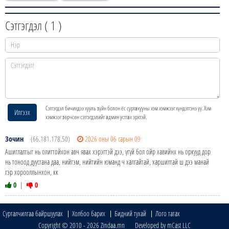
Сэтгэгдэл (
1
)
Сэтгэгдэл бичихдээ хууль зүйн болон ёс суртахууны хэм хэмжээг хүндэтгэнэ үү. Хэм
Илгээх
хэмжээг зөрчсөн сэтгэгдэлийг админ устгах эрхтэй.
Зочин
(66.181.178.50)
2026 оны 06 сарын 09
Ашиглалтыг нь олигтойхон авч явах хэрэгтэй дээ, үгүй бол ойр хавийнх нь оркууд дор
нь тоноод дуусгана даа, нийгэм, нийтийн юманд ч халгайтай, харшилтай ш дээ манай
гэр хорооллынхон, кк
0
|
0
Сурталчилгаа байршуулах
Холбоо барих
Бидний тухай
Лого татах
Copyright © 2010 - 2026 Zindaa.mn Developed by mCast LLC