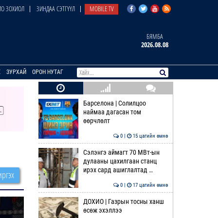
О ЗОХИОЛ
ЗИНДАА СЭТГҮҮЛ
MOBILE TV
БЯМБА
2026.08.08
E
ЗУРХАЙ
ОРОН НУТАГ
Барселона | Солилцоо
наймаа дагасан том
өөрчлөлт
0 |
15 цагийн өмнө
Сэлэнгэ аймагт 70 МВт-ын
дулааны цахилгаан станц
ирэх сард ашиглалтад …
ргэх
0 |
17 цагийн өмнө
ДОХИО | Газрын тосны ханш
өсөж эхэллээ