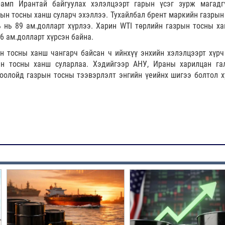
амп Ирантай байгуулах хэлэлцээрт гарын үсэг зурж магадг
ын тосны ханш суларч эхэллээ. Тухайлбал брент маркийн газрын
ь нь 89 ам.долларт хүрлээ. Харин WTI төрлийн газрын тосны ха
6 ам.долларт хүрсэн байна.
н тосны ханш чангарч байсан ч ийнхүү энхийн хэлэлцээрт хүрч
ын тосны ханш суларлаа. Хэдийгээр АНУ, Ираны харилцан га
олойд газрын тосны тээвэрлэлт энгийн үеийнх шигээ болтол х