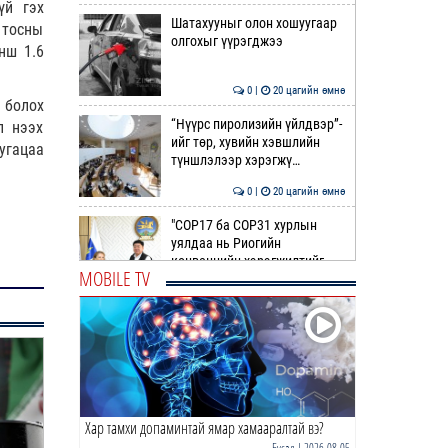
үй гэх
Шатахууныг олон хошуугаар
 тосны
олгохыг үүрэгджээ
нш 1.6
0 |
20 цагийн өмнө
 болох
“Нүүрс пиролизийн үйлдвэр”-
л нээх
ийг төр, хувийн хэвшлийн
угацаа
түншлэлээр хэрэгжү…
0 |
20 цагийн өмнө
"COP17 ба COP31 хурлын
уялдаа нь Риогийн
конвенцийн хэрэгжилтийг
MOBILE TV
ахиул…
0 |
20 цагийн өмнө
Монгол төрийн парадокс нь
шатахуун
0 |
21 цагийн өмнө
Хар тамхи допаминтай ямар хамааралтай вэ?
Б.Пүрэвдагва: Найман
салбарын 103 үйлчилгээний
Бусад
| 2026-08-05