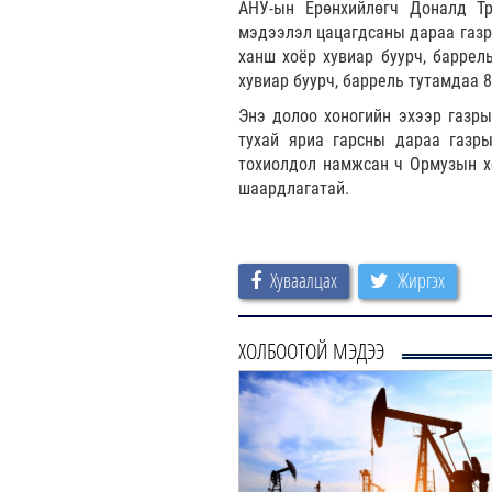
АНУ-ын Ерөнхийлөгч Доналд Тр
мэдээлэл цацагдсаны дараа газр
ханш хоёр хувиар буурч, баррел
хувиар буурч, баррель тутамдаа 8
Энэ долоо хоногийн эхээр газры
тухай яриа гарсны дараа газр
тохиолдол намжсан ч Ормузын хо
шаардлагатай.
Хуваалцах
Жиргэх
ХОЛБООТОЙ МЭДЭЭ