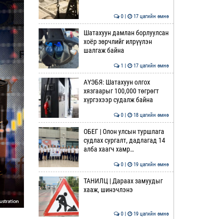
0 |
17 цагийн өмнө
Шатахуун дамлан борлуулсан
хоёр зөрчлийг илрүүлэн
шалгаж байна
1 |
17 цагийн өмнө
АҮЭБЯ: Шатахуун олгох
хязгаарыг 100,000 төгрөгт
хүргэхээр судалж байна
0 |
18 цагийн өмнө
ОБЕГ | Олон улсын туршлага
судлах сургалт, дадлагад 14
алба хаагч хамр…
0 |
19 цагийн өмнө
ТАНИЛЦ | Дараах замуудыг
хааж, шинэчлэнэ
0 |
19 цагийн өмнө