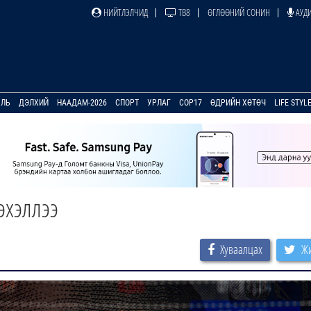
НИЙТЛЭЛЧИД
ТВ8
ӨГЛӨӨНИЙ СОНИН
АУДИ
УЛЬ
ДЭЛХИЙ
НААДАМ-2026
СПОРТ
УРЛАГ
COP17
ӨДРИЙН ХӨТӨЧ
LIFE STYL
эхэллээ
Хуваалцах
Жи