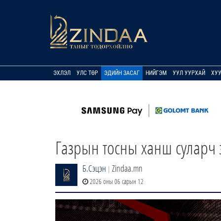
ЭХЛЭЛ
УЛС ТӨР
ЭДИЙН ЗАСАГ
НИЙГЭМ
УУЛ УУРХАЙ
ХУ
Газрын тосны ханш суларч 
Б.Сэцэн
Zindaa.mn
|
2026 оны 06 сарын 12