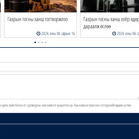
Газрын тосны ханш тогтворжлоо
Газрын тосны ханш хоёр өдө
дараалж өслөө
2026 оны 06 сарын 16
2026 оны 06 с
э хууль зүйн болон ёс суртахууны хэм хэмжээг хүндэтгэнэ үү. Хэм хэмжээг зөрчсөн сэтгэгдэлийг админ устгах
х