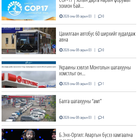
зохион бай…
|
2026 оны 08 сарын 03
0
Цахилгаан автобус 60 ширхийг худалдаж
авна
|
2026 оны 08 сарын 03
0
Украины хэвлэл Монголын шатахууны
хомстлыг он…
|
2026 оны 08 сарын 03
1
Балга шатахууны “амт”
|
2026 оны 08 сарын 03
4
Б.Энх-Оргил: Аваргын бүсээ хамгаална