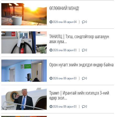
ӨГЛӨӨНИЙ МЭНД!
|
2026 оны 08 сарын 04
0
ТАНИЛЦ | Тэгш, сондгойгоор шатахуун
авах хува…
|
2026 оны 08 сарын 03
0
Орон нутагт эхийн эндэгдэл өндөр байна
|
2026 оны 08 сарын 03
0
Трамп | Ирантай хийх хэлэлцээ 3-ний
өдөр эхэл…
|
2026 оны 08 сарын 03
0