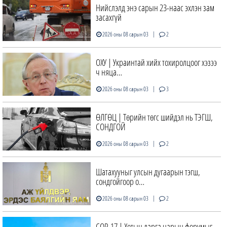
Нийслэлд энэ сарын 23-наас эхлэн зам
засахгүй
|
2026 оны 08 сарын 03
2
ОХУ | Украинтай хийх тохиролцоог хэзээ
ч няца…
|
2026 оны 08 сарын 03
3
ӨЛГӨЦ | Төрийн төгс шийдэл нь ТЭГШ,
СОНДГОЙ
|
2026 оны 08 сарын 03
2
Шатахууныг улсын дугаарын тэгш,
сондгойгоор о…
|
2026 оны 08 сарын 03
2
COP-17 | Хотын дарга нарын форумыг