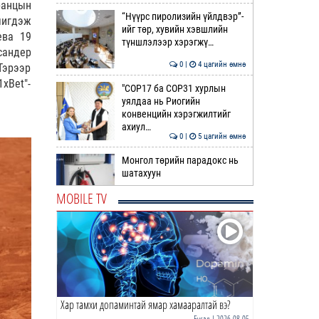
ранцын
“Нүүрс пиролизийн үйлдвэр”-
чигдэж
ийг төр, хувийн хэвшлийн
ева 19
түншлэлээр хэрэгжү…
сандер
0 |
4 цагийн өмнө
Тэрээр
xBet"-
"COP17 ба COP31 хурлын
уялдаа нь Риогийн
конвенцийн хэрэгжилтийг
ахиул…
0 |
5 цагийн өмнө
Монгол төрийн парадокс нь
шатахуун
MOBILE TV
0 |
5 цагийн өмнө
Б.Пүрэвдагва: Найман
салбарын 103 үйлчилгээний
бүртгэлийг цуцаллаа
0 |
6 цагийн өмнө
Хар тамхи допаминтай ямар хамааралтай вэ?
Гэр бүлийн хүчирхийллийн 69
дуудлага бүртгэгдэж, 86
Бусад
| 2026-08-05