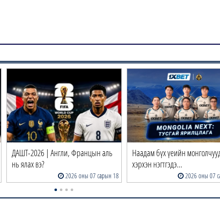
ДАШТ-2026 | Англи, Францын аль
Наадам бүх үеийн монголчуу
нь ялах вэ?
хэрхэн нэгтгэдэ…
2026 оны 07 сарын 18
2026 оны 07 с