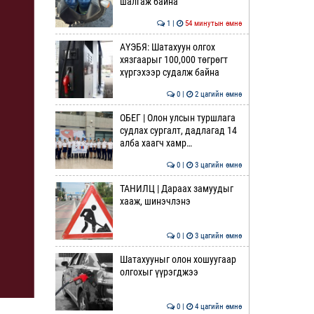
шалгаж байна
1 |
54 минутын өмнө
АҮЭБЯ: Шатахуун олгох
хязгаарыг 100,000 төгрөгт
хүргэхээр судалж байна
0 |
2 цагийн өмнө
ОБЕГ | Олон улсын туршлага
судлах сургалт, дадлагад 14
алба хаагч хамр…
0 |
3 цагийн өмнө
ТАНИЛЦ | Дараах замуудыг
хааж, шинэчлэнэ
0 |
3 цагийн өмнө
Шатахууныг олон хошуугаар
олгохыг үүрэгджээ
0 |
4 цагийн өмнө