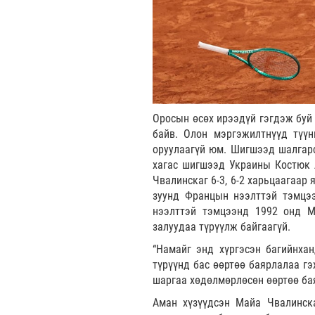
Оросын өсөх ирээдүй гэгдэж буй
байв. Олон мэргэжилтнүүд түүн
оруулаагүй юм. Шигшээд шалгарс
хагас шигшээд Украины Костюк 
Чвалинскаг 6-3, 6-2 харьцаагаар
зуунд Францын нээлттэй тэмцээ
нээлттэй тэмцээнд 1992 онд М
залуудаа түрүүлж байгаагүй.
“Намайг энд хүргэсэн багийнхан
түрүүнд бас өөртөө баярлалаа гэ
шаргаа хөдөлмөрлөсөн өөртөө ба
Аман хүзүүдсэн Майа Чвалинск