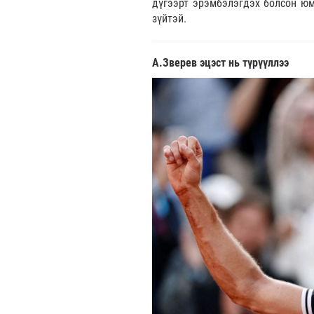
дүгээрт эрэмбэлэгдэх болсон юм.
зүйтэй.
А.Зверев эцэст нь түрүүллээ