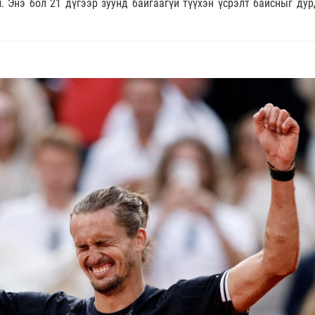
 Энэ бол 21 дүгээр зуунд байгаагүй түүхэн үсрэлт байсныг дур