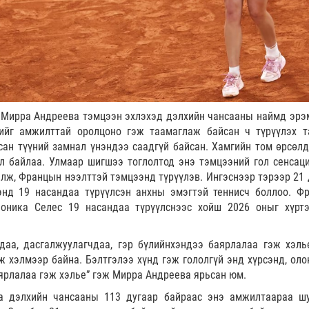
 Мирра Андреева тэмцээн эхлэхэд дэлхийн чансааны наймд эрэ
ийг амжилттай оролцоно гэж таамаглаж байсан ч түрүүлэх т
ан түүний замнал үнэндээ саадгүй байсан. Хамгийн том өрсөлд
л байлаа. Улмаар шигшээ тоглолтод энэ тэмцээний гол сенсац
 ялж, Францын нээлттэй тэмцээнд түрүүлэв. Ингэснээр тэрээр 21 
нд 19 насандаа түрүүлсэн анхны эмэгтэй теннисч боллоо. Ф
оника Селес 19 насандаа түрүүлснээс хойш 2026 оныг хүрт
даа, дасгалжуулагчдаа, гэр бүлийнхэндээ баярлалаа гэж хэль
ж хэлмээр байна. Бэлтгэлээ хүнд гэж гололгүй энд хүрсэнд, оло
ярлалаа гэж хэлье” гэж Мирра Андреева ярьсан юм.
а дэлхийн чансааны 113 дугаар байраас энэ амжилтаараа ш