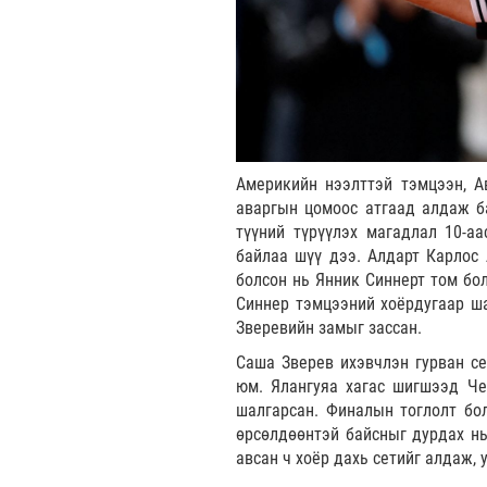
Америкийн нээлттэй тэмцээн, А
аваргын цомоос атгаад алдаж б
түүний түрүүлэх магадлал 10-а
байлаа шүү дээ. Алдарт Карлос 
болсон нь Янник Синнерт том бо
Синнер тэмцээний хоёрдугаар ш
Зверевийн замыг зассан.
Саша Зверев ихэвчлэн гурван се
юм. Ялангуяа хагас шигшээд Че
шалгарсан. Финалын тоглолт бо
өрсөлдөөнтэй байсныг дурдах нь 
авсан ч хоёр дахь сетийг алдаж,