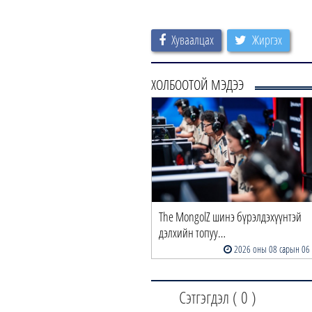
Хуваалцах
Жиргэх
ХОЛБООТОЙ МЭДЭЭ
The MongolZ шинэ бүрэлдэхүүнтэй
дэлхийн топуу…
2026 оны 08 сарын 06
Сэтгэгдэл (
0
)