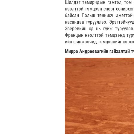
Шилдэг тамирчдын гэмтэл, том 
нээлттэй тэмцээн спорт сонирхо
байсан Польш теннисч эмэгтэй
насандаа түрүүллээ. Эрэгтэйчүү
Зверевийн од нь гүйж түрүүлэв
Францын нээлттэй тэмцээнд түрү
ийн шинжээчид тэмцээнийг хэрхэн
Мирра Андреевагийн гайхалтай т