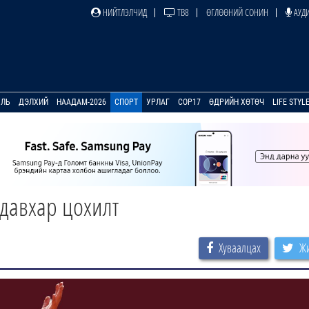
НИЙТЛЭЛЧИД
ТВ8
ӨГЛӨӨНИЙ СОНИН
АУДИ
УЛЬ
ДЭЛХИЙ
НААДАМ-2026
СПОРТ
УРЛАГ
COP17
ӨДРИЙН ХӨТӨЧ
LIFE STYL
давхар цохилт
Хуваалцах
Жи