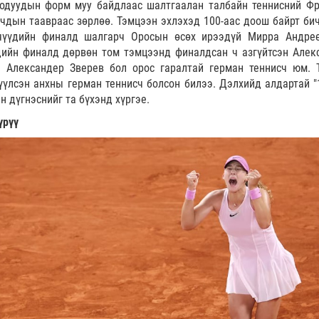
одуудын форм муу байдлаас шалтгаалан талбайн теннисний Ф
гчдын таавраас зөрлөө. Тэмцээн эхлэхэд 100-аас доош байрт би
чүүдийн финалд шалгарч Оросын өсөх ирээдүй Мирра Андре
дийн финалд дөрвөн том тэмцээнд финалдсан ч азгүйтсэн Алек
. Александер Зверев бол орос гаралтай герман теннисч юм. 
үлсэн анхны герман теннисч болсон билээ. Дэлхийд алдартай "1
 дүгнэснийг та бүхэнд хүргэе.
үрүү