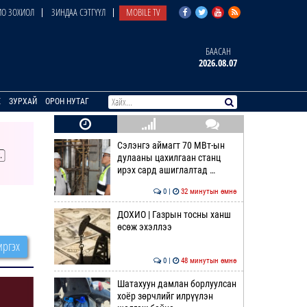
О ЗОХИОЛ
ЗИНДАА СЭТГҮҮЛ
MOBILE TV
БААСАН
2026.08.07
E
ЗУРХАЙ
ОРОН НУТАГ
Сэлэнгэ аймагт 70 МВт-ын
дулааны цахилгаан станц
ирэх сард ашиглалтад …
0 |
32 минутын өмнө
ДОХИО | Газрын тосны ханш
өсөж эхэллээ
ргэх
0 |
48 минутын өмнө
Шатахуун дамлан борлуулсан
хоёр зөрчлийг илрүүлэн