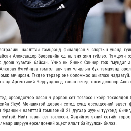
встралийн нээлттэй тэмцээнд финалдсан ч спортын үнэнд гүй
айсан Александер Зверевийн од нь энэ жил гүйлээ. Тэмцээн э
ас доош хувьтай байсан. Учир нь Янник Синнер гэж “мундаг а
Алкараз бугуйндаа гэмтэл авч энэ улирлын бүх тэмцээнд орол
ломж авчирсан. Гэхдээ тэрээр энэ боломжоо ашиглаж чадаагүй.
атанд Аргентиний Черрундолод таван сетед хожигдсоноор Алек
тед өрсөлдөгчөө ялсан ч дөрвөн сет тоглосон хоёр тохиолдол 
хийн Якуб Меншиктэй дөрвөн сетед хүнд өрсөлдсөний эцэст 
л Францын нээлттэй тэмцээний 21 дүгээр зууны түүхэнд бичиг
зүйтэй. Нийт таван сет тоглосон. Хэдийгээ эхний сетийг торох
 улмаар ширүүн өрсөлдсөний эцэст ялалт байгуулсан билээ.