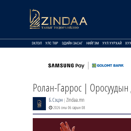
ЭХЛЭЛ
УЛС ТӨР
ЭДИЙН ЗАСАГ
НИЙГЭМ
УУЛ УУРХАЙ
ХУ
Ролан-Гаррос | Оросуудын 
Б.Сэцэн
Zindaa.mn
|
2026 оны 06 сарын 08