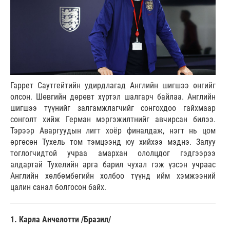
Гаррет Саутгейтийн удирдлагад Английн шигшээ өнгийг
олсон. Шөвгийн дөрөвт хүртэл шалгарч байлаа. Английн
шигшээ түүнийг залгамжлагчийг сонгохдоо гайхмаар
сонголт хийж Герман мэргэжилтнийг авчирсан билээ.
Тэрээр Аваргуудын лигт хоёр финалдаж, нэгт нь цом
өргөсөн Тухель том тэмцээнд юу хийхээ мэднэ. Залуу
тоглогчидтой учраа амархан ололцдог гэдгээрээ
алдартай Тухелийн арга барил чухал гэж үзсэн учраас
Английн хөлбөмбөгийн холбоо түүнд ийм хэмжээний
цалин санал болгосон байх.
1. Карла Анчелотти /Бразил/