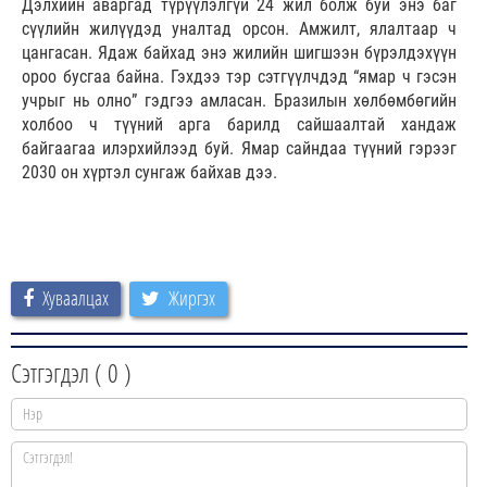
Дэлхийн аваргад түрүүлэлгүй 24 жил болж буй энэ баг
сүүлийн жилүүдэд уналтад орсон. Амжилт, ялалтаар ч
цангасан. Ядаж байхад энэ жилийн шигшээн бүрэлдэхүүн
ороо бусгаа байна. Гэхдээ тэр сэтгүүлчдэд “ямар ч гэсэн
учрыг нь олно” гэдгээ амласан. Бразилын хөлбөмбөгийн
холбоо ч түүний арга барилд сайшаалтай хандаж
байгаагаа илэрхийлээд буй. Ямар сайндаа түүний гэрээг
2030 он хүртэл сунгаж байхав дээ.
Хуваалцах
Жиргэх
Сэтгэгдэл (
0
)