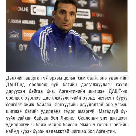
Дэлхийн аварга гэх эрхэм цолыг хамгаалж энэ удаагийн
ДАШТ-нд оролцож буй багийн дасгалжуулагч гэхэд
даруухан байгаа биз. Аргентинийн шигшээ ДАШТ-нд
оролцох хүртлээ дасгалжуулагчийн хувьд ихээхэн буруу
сонголт хийж байлаа. Санхүүгийн асуудалтай энэ улсын
шигшээ багийг удирдана гэдэг амаргүй. Магадгүй бүх
зүйл сайхан байсан бол Лионел Скалонни энэ шигшээг
удирдахгүй ч байж мэдэх байсан. Ямар ч гэсэн шөвгийн
наймд хүрэх бүрэн чадамжтай шигшээ бол Аргентин.