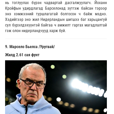
нь тоглуулах бүрэн чадвартай дасгалжуулагч. Йоханн
Кройфын удирдлагад Барселонад зүтгэж байсан тэрээр
энэ хэмжээний туршлагатай болгосон ч байж мэднэ.
Хэдийгээр энэ жил Нидерландын шигшээ баг харьцангуй
сул бүрэлдэхүүнтэй байгаа ч амжилт гаргах магадлалтай
гэж олон нидерландчууд харж буй.
9. Марсело Бьелса /Уругвай/
Жилд 2.61 сая фунт