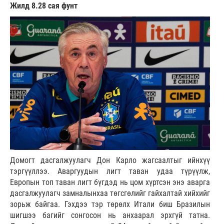
Жилд 8.28 сая фунт
Домогт дасгалжуулагч Дон Карло жагсаалтыг ийнхүү
тэргүүллээ. Аваргуудын лигт таван удаа түрүүлж,
Европын топ таван лигт бүгдэд нь цом хүртсэн энэ аварга
дасгалжуулагч замналынхаа төгсгөлийг гайхалтай хийхийг
зорьж байгаа. Гэхдээ тэр төрөлх Итали биш Бразилын
шигшээ багийг сонгосон нь анхаарал эрхгүй татна.