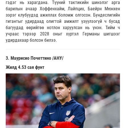
гэдэг нь харагдана. Түүний тактикийн шинэлэг арга
барилын ачаар Хоффенхайм, Лайпцих, Баейрн Мюнхен
зэрэг клубуудэд ажиллах боломж олгосон. Бундеслигийн
гигантыг удирдаад олигтой амжилт үзүүлээгүй ч бусад
багуудад өөрийгөө нотлон харуулсан нь үнэн. Тийм ч
учраас тэрээр 2028 оныг хүртэл Германы шигшээг
удирдахаар болсон билээ.
3. Маурисио Почеттино /АНУ/
Жилд 4.53 сая фунт