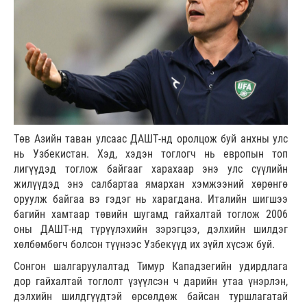
Төв Азийн таван улсаас ДАШТ-нд оролцож буй анхны улс
нь Узбекистан. Хэд, хэдэн тоглогч нь европын топ
лигүүдэд тоглож байгааг харахаар энэ улс сүүлийн
жилүүдэд энэ салбартаа ямархан хэмжээний хөрөнгө
оруулж байгаа вэ гэдэг нь харагдана. Италийн шигшээ
багийн хамтаар төвийн шугамд гайхалтай тоглож 2006
оны ДАШТ-нд түрүүлэхийн зэрэгцээ, дэлхийн шилдэг
хөлбөмбөгч болсон түүнээс Узбекүүд их зүйл хүсэж буй.
Сонгон шалгаруулалтад Тимур Кападзегийн удирдлага
дор гайхалтай тоглолт үзүүлсэн ч дарийн утаа үнэрлэн,
дэлхийн шилдгүүдтэй өрсөлдөж байсан туршлагатай