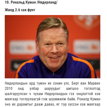
10. Рональд Куман /Нидерланд/
Жилд 2.6 сая фунт
Нидерландын ард түмэн их сонин улс. Берт ван Марвек
2010 онд улбар шаруудыг шигшээ тоглолтод
шалгаруулсан ч чухам Нидерландын гэх онцлогтой хэв
маягаар тоглуулаагүй гэж шүүмжилж байв. Роналд Куман
энэ их дарамтыг дааж давах, яг тэр хүссэн хэв маягаар