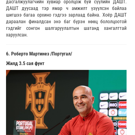
дасгалжуулагчийн хувиар оролцож буй сүүлийн ДАШТ.
ДАШТ дуусаад тэр ямар ч амжилт үзүүлсэн байлаа
шигшээ багаа орхино гэдгээ зарлаад байна. Хоёр ДАШТ
дараалан финалдсан энэ баг бүрэн нөөц бололцоотой
гэдгийг сонгон шалгаруулалтын шатанд хангалттай
харуулсан.
6. Роберто Мартинез /Португал/
Жилд 3.5 сая фунт