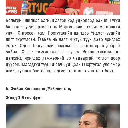
Бельгийн шигшээ багийн алтан үед удирдаад байнд ч үгүй
банзад ч үгүй орхисон нь Мартинезийн хувьд маргашгүй
үнэн. Өнгөрсөн жил Португалийн шигшээ Үндэстнүүдийн
лигт түрүүлсэн. Гавьяа нь яалт ч үгүй түүн дээр яригдах
ёстой. Одоо Португалийн шигшээ яг торгон ирэн дээрээ
байна. Хагас хамгаалалтын шугам болон хамгаалалт
дэлхийд яригдах хэмжээний ур чадвартай тоглогчдоор
дүүрэн. Магадгүй түүний авч буй цалин Португал улс ямар
ихийг хүлээж байгаа вэ гэдгийг хангалттай нотлох байх.
5. Фабио Каннаваро /Узбекистан/
Жилд 3.5 сая фунт