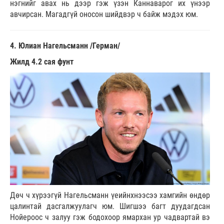
нэгнийг авах нь дээр гэж үзэн Каннаварог их үнээр
авчирсан. Магадгүй оносон шийдвэр ч байж мэдэх юм.
4. Юлиан Нагельсманн /Герман/
Жилд 4.2 сая фунт
Дөч ч хүрээгүй Нагельсманн үеийнхнээсээ хамгийн өндөр
цалинтай дасгалжуулагч юм. Шигшээ багт дуудагдсан
Нойероос ч залуу гэж бодохоор ямархан ур чадвартай вэ