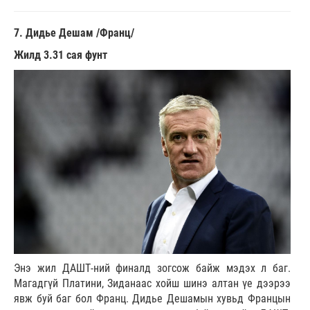
7. Дидье Дешам /Франц/
Жилд 3.31 сая фунт
Энэ жил ДАШТ-ний финалд зогсож байж мэдэх л баг.
Магадгүй Платини, Зиданаас хойш шинэ алтан үе дээрээ
явж буй баг бол Франц. Дидье Дешамын хувьд Францын