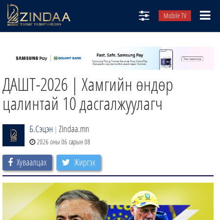
Mobile TV
НИЙТЛЭЛЧИД
ТВ8
ДАШТ-2026 | Хамгийн өндөр
ӨГЛӨӨНИЙ СОНИН
АУДИО ЗОХИОЛ
цалинтай 10 дасгалжуулагч
ЗИНДАА СЭТГҮҮЛ
Б.Сэцэн
Zindaa.mn
|
2026 оны 06 сарын 08
Хуваалцах
Жиргэх