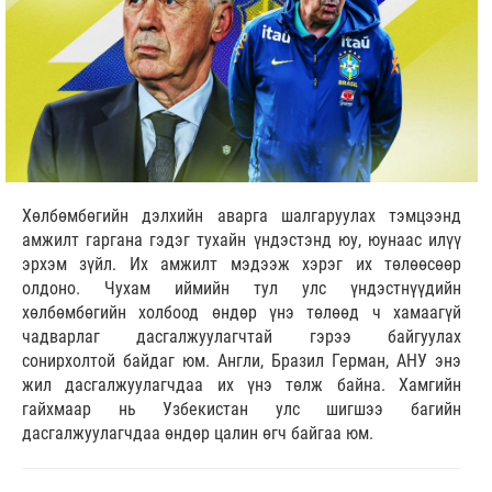
Хөлбөмбөгийн дэлхийн аварга шалгаруулах тэмцээнд
амжилт гаргана гэдэг тухайн үндэстэнд юу, юунаас илүү
эрхэм зүйл. Их амжилт мэдээж хэрэг их төлөөсөөр
олдоно. Чухам иймийн тул улс үндэстнүүдийн
хөлбөмбөгийн холбоод өндөр үнэ төлөөд ч хамаагүй
чадварлаг дасгалжуулагчтай гэрээ байгуулах
сонирхолтой байдаг юм. Англи, Бразил Герман, АНУ энэ
жил дасгалжуулагчдаа их үнэ төлж байна. Хамгийн
гайхмаар нь Узбекистан улс шигшээ багийн
дасгалжуулагчдаа өндөр цалин өгч байгаа юм.