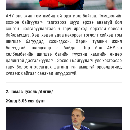
АНУ энэ жил том амбицтай орж ирж байгаа. Тэмцээнийг
зохион байгуулагч гэдгээрээ шууд эрхээ аваагүй бол
сонгон шалгаруулалтаас ч гарч ирэхэд бэрхтэй байсан
байж мэднэ. Хэд, хэдэн удаа нөхөрсөг тоглолт хийхэд том
шигшээ багуудад хожигдсон. Харин түвшин ижил
багуудтай алалцсаар л байдаг. Тэр бол АНУ-ын
хөлбөмбөгийн шигшээ багийн түүхэнд хамгийн өндөр
цалинтай дасгалжуулагч. Зохион байгуулагч улс хэсгээсээ
гарч болох ч хасагдах шатанд тун амаргүй өрсөлдөгчид
хүлээж байгааг санахад илүүдэхгүй.
2. Томас Тухель /Англи/
Жилд 5.06 сая фунт