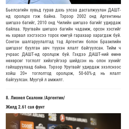
Бьелсагийн хувьд гурав дахь улсаа дасгалжуулан ДАШТ-
нд оролцох гэж байна. Тэрээр 2002 онд Аргентины
шигшээ багийг, 2010 онд Чилийн шигшээ багийг удирдаж
байлаа. Уругвайн шигшээ багийн чадамж, орсон хэсгийг
нь харвал хэсгээсээ торох юмгүй гарахаар харагдаж буй.
Сонгон шалгаруулалтад тэд Аргентин болон Бразилийн
шигшээг буулган авч түүхэн ялалт байгуулсан. Тийм ч
учраас ДАШТ-нд оролцож буй. Гэхдээ ДАШТ-ний өмнө
нөхөрсөг тоглолт хийхгүйгээр шийдсэн нь олон хүнийг
гайхшруулаад байна. Тэрээр Уругвайг удирдаж эхэлснээс
хойш 20+ тоглолтод оролцож, 50-60%-д нь ялалт
байгуулсан. Муугүй л амжилт.
8. Лионел Скалони /Аргентин/
Жилд 2.61 сая фунт