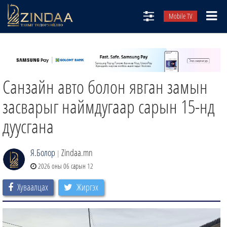
Mobile TV
НИЙТЛЭЛЧИД
ТВ8
Санзайн авто болон явган замын
ӨГЛӨӨНИЙ СОНИН
АУДИО ЗОХИОЛ
засварыг наймдугаар сарын 15-нд
ЗИНДАА СЭТГҮҮЛ
дуусгана
Я.Болор
Zindaa.mn
|
2026 оны 06 сарын 12
Хуваалцах
Жиргэх