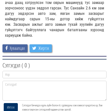
ачаа даац хэтрүүлсэн том оврын машинууд тус замаар
зорчсоноос үүдэн эвдрэл гарсан. Тус Санзайн 2.6 км зам
дагуу эвдэрсэн авто зам, явган замын засварыг
наймдугаар сарын 15-ны дотор хийж гүйцэтгэх
юм. Засварын ажлыг авто замын тухай хуулийн дагуу
гүйцэтгэгч байгууллага чанарын баталгааны хүрээнд
хариуцаж байна.
Хуваалцах
Жиргэх
Сэтгэгдэл (
0
)
Сэтгэгдэл бичихдээ хууль зүйн болон ёс суртахууны хэм хэмжээг хүндэтгэнэ үү. Хэм
Илгээх
хэмжээг зөрчсөн сэтгэгдэлийг админ устгах эрхтэй.