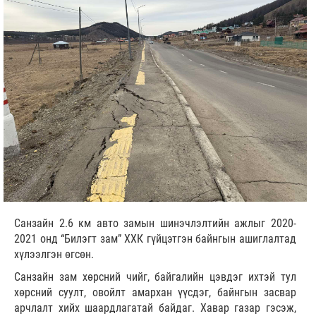
Санзайн 2.6 км авто замын шинэчлэлтийн ажлыг 2020-
2021 онд “Билэгт зам” ХХК гүйцэтгэн байнгын ашиглалтад
хүлээлгэн өгсөн.
Санзайн зам хөрсний чийг, байгалийн цэвдэг ихтэй тул
хөрсний суулт, овойлт амархан үүсдэг, байнгын засвар
арчлалт хийх шаардлагатай байдаг. Хавар газар гэсэж,