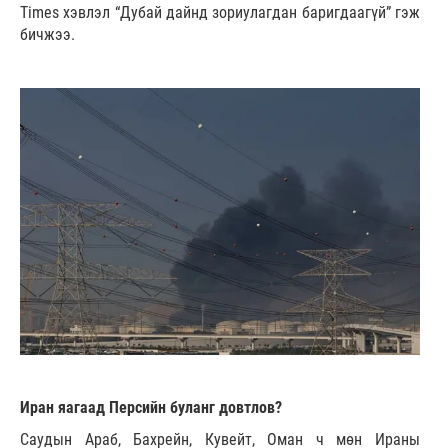
Times хэвлэл “Дубай дайнд зориулагдан баригдаагүй” гэж
бичжээ.
Иран яагаад Персийн буланг довтлов?
Саудын Араб, Бахрейн, Кувейт, Оман ч мөн Ираны