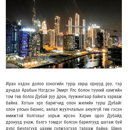
Иран хэдэн долоо хоногийн турш хөрш орнууд руу, тэр
дундаа Арабын Нэгдсэн Эмирт Улс болон түүний хамгийн
том төв болох Дубай руу дрон, пуужингаар байнга харваж
байна. Хотын эрх баригчид олон жилийн турш Дубайг
олон улсын бизнес, аялал жуулчлалын аюулгүй төв гэсэн
имижтэй болгохыг зорьж ирсэн. Харин одоо Дубайд
дронууд унаж, бэлгэ тэмдэг болсон барилгууд шатаж буй
дүрс бичлэгүүд цахим сүлжээгээр тархаж байна. Шинэ