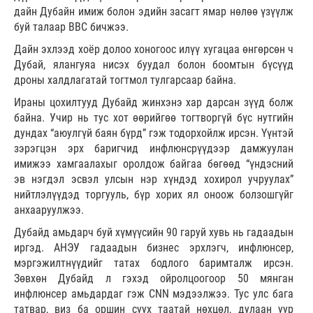
дайн Дубайн имиж болон эдийн засагт ямар нөлөө үзүүлж
буй талаар ВВС бичжээ.
Дайн эхлээд хоёр долоо хоногоос илүү хугацаа өнгөрсөн ч
Дубай, ялангуяа нисэх буудал болон боомтын бүсүүд
дроны халдлагатай тогтмол тулгарсаар байна.
Ираны цохилтууд Дубайд жинхэнэ хар дарсан зүүд болж
байна. Учир нь тус хот өөрийгөө тогтворгүй бүс нутгийн
дундах “аюулгүй баян бүрд” гэж тодорхойлж ирсэн. Үүнтэй
зэрэгцэн эрх баригчид инфлюнсрүүдээр дамжуулан
имижээ хамгаалахыг оролдож байгаа бөгөөд “үндэсний
эв нэгдэл эсвэл улсын нэр хүндэд хохирол учруулах”
нийтлэлүүдэд торгууль, бүр хорих ял оноож болзошгүйг
анхааруулжээ.
Дубайд амьдарч буй хүмүүсийн 90 гаруй хувь нь гадаадын
иргэд. АНЭУ гадаадын бизнес эрхлэгч, инфлюнсер,
мэргэжилтнүүдийг татах бодлого баримталж ирсэн.
Зөвхөн Дубайд л гэхэд ойролцоогоор 50 мянган
инфлюнсер амьдардаг гэж CNN мэдээлжээ. Тус улс бага
татвар, виз ба оршин суух таатай нөхцөл, дулаан уур