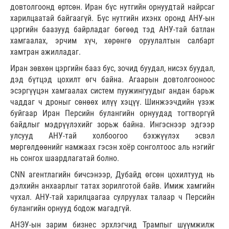
довтолгоонд өртсөн. Иран бүс нутгийн орнуудтай найрсаг
харилцаатай байгаагүй. Бүс нутгийн ихэнх оронд АНУ-ын
цэргийн баазууд байрладаг бөгөөд тэд АНУ-тай батлан
хамгаалах, эрчим хүч, хөрөнгө оруулалтын салбарт
хамтран ажилладаг.
Иран зөвхөн цэргийн бааз бус, зочид буудал, нисэх буудал,
дэд бүтцэд цохилт өгч байна. Агаарын довтолгооноос
эсэргүүцэн хамгаалах систем пуужингуудыг андан барьж
чаддаг ч дроныг сөнөөх илүү хэцүү. Шинжээчдийн үзэж
буйгаар Иран Персийн булангийн орнуудад тогтворгүй
байдлыг мэдрүүлэхийг зорьж байна. Ингэснээр эдгээр
улсууд АНУ-тай холбоогоо бэхжүүлэх эсвэл
мөргөлдөөнийг намжаах гэсэн хоёр сонголтоос аль нэгийг
нь сонгох шаардлагатай болно.
CNN агентлагийн бичсэнээр, Дубайд өгсөн цохилтууд нь
дэлхийн анхаарлыг татах зорилготой байв. Имиж хамгийн
чухал. АНУ-тай харилцаагаа сулруулах талаар ч Персийн
булангийн орнууд бодож магадгүй.
АНЭУ-ын зарим бизнес эрхлэгчид Трампыг шүүмжилж