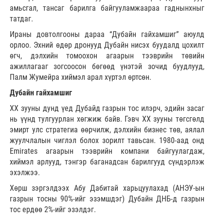
амьсгал, тансаг барилга байгууламжаараа гаднынхныг
татдаг.
Ираны довтолгооны дараа “Дубайн гайхамшиг” аюулд
орлоо. Эхний өдөр дронууд Дубайн нисэх буудалд цохилт
өгч, дэлхийн томоохон агаарын тээврийн төвийн
ажиллагааг зогсоосон бөгөөд үнэтэй зочид буудлууд,
Палм Жумейра хиймэл арал хүртэл өртсөн.
Дубайн гайхамшиг
XX зууны дунд үед Дубайд газрын тос илэрч, эдийн засаг
нь үүнд тулгуурлан хөгжиж байв. Гэвч XX зууны төгсгөлд
эмирт улс стратегиа өөрчилж, дэлхийн бизнес төв, аялал
жуулчлалын чиглэл болох зорилт тавьсан. 1980-аад онд
Emirates агаарын тээврийн компани байгуулагдаж,
хиймэл арлууд, тэнгэр баганадсан барилгууд сүндэрлэж
эхэлжээ.
Хөрш зэргэлдээх Абу Дабитай харьцуулахад (АНЭУ-ын
газрын тосны 90%-ийг эзэмшдэг) Дубайн ДНБ-д газрын
тос ердөө 2%-ийг эзэлдэг.