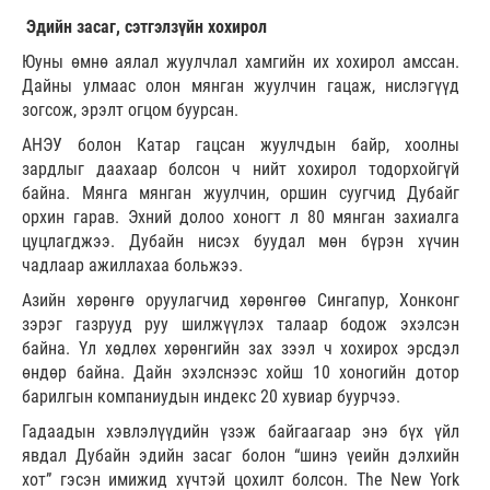
Эдийн засаг, сэтгэлзүйн хохирол
Юуны өмнө аялал жуулчлал хамгийн их хохирол амссан.
Дайны улмаас олон мянган жуулчин гацаж, нислэгүүд
зогсож, эрэлт огцом буурсан.
АНЭУ болон Катар гацсан жуулчдын байр, хоолны
зардлыг даахаар болсон ч нийт хохирол тодорхойгүй
байна. Мянга мянган жуулчин, оршин суугчид Дубайг
орхин гарав. Эхний долоо хоногт л 80 мянган захиалга
цуцлагджээ. Дубайн нисэх буудал мөн бүрэн хүчин
чадлаар ажиллахаа больжээ.
Азийн хөрөнгө оруулагчид хөрөнгөө Сингапур, Хонконг
зэрэг газрууд руу шилжүүлэх талаар бодож эхэлсэн
байна. Үл хөдлөх хөрөнгийн зах зээл ч хохирох эрсдэл
өндөр байна. Дайн эхэлснээс хойш 10 хоногийн дотор
барилгын компаниудын индекс 20 хувиар буурчээ.
Гадаадын хэвлэлүүдийн үзэж байгаагаар энэ бүх үйл
явдал Дубайн эдийн засаг болон “шинэ үеийн дэлхийн
хот” гэсэн имижид хүчтэй цохилт болсон. The New York