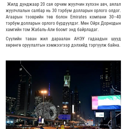
Жилд дунджаар 20 сая орчим жуулчин хүлээн авч, аялал
жуулчлалын салбар нь 30 тэрбум долларын орлого олдог.
Агаарын тээврийн төв болон Emirates компани 30–40
тэрбум долларын орлого бүрдүүлдэг. Мөн Ойрх Дорнодын
хамгийн том Жабаль-Али боомт энд байрладаг.
Сүүлийн таван жил дараалан АНЭУ гадаадын шууд
хөрөнгө оруулалтын хэмжээгээр дэлхийд тэргүүлж байна.