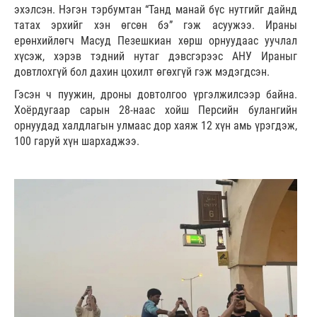
эхэлсэн. Нэгэн тэрбумтан “Танд манай бүс нутгийг дайнд
татах эрхийг хэн өгсөн бэ” гэж асуужээ. Ираны
ерөнхийлөгч Масуд Пезешкиан хөрш орнуудаас уучлал
хүсэж, хэрэв тэдний нутаг дэвсгэрээс АНУ Ираныг
довтлохгүй бол дахин цохилт өгөхгүй гэж мэдэгдсэн.
Гэсэн ч пуужин, дроны довтолгоо үргэлжилсээр байна.
Хоёрдугаар сарын 28-наас хойш Персийн булангийн
орнуудад халдлагын улмаас дор хаяж 12 хүн амь үрэгдэж,
100 гаруй хүн шархаджээ.