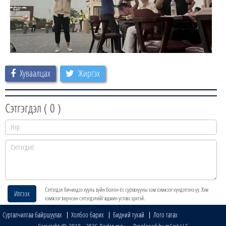
Хуваалцах
Жиргэх
Сэтгэгдэл (
0
)
Сэтгэгдэл бичихдээ хууль зүйн болон ёс суртахууны хэм хэмжээг хүндэтгэнэ үү. Хэм
Илгээх
хэмжээг зөрчсөн сэтгэгдэлийг админ устгах эрхтэй.
Сурталчилгаа байршуулах
Холбоо барих
Бидний тухай
Лого татах