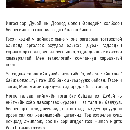
Ингэснээр Дубай нь Дорнод болон Өрнөдийг холбосон
бизнесийн төв гэж ойлгогдох болсон билээ.
Гэсэн хэдий ч дайнаас өмнө ч энэ загварын тогтвортой
байдалд эргэлзэх асуудал байжээ. Дубай гадаадын
хөрөнгө оруулалт, аялал жуулчлал, худалдаанаас ихээхэн
хамааралтай. Мөн технологийн компаниуд харьцангуй
цөөн.
Үл хөдлөх хөрөнгийн үнийн өсөлтийг “эдийн засгийн хөөс”
байж болзошгүй гэж UBS банк анхааруулж байсан. Гэсэн ч
Токио, Майамитай харьцуулахад эрсдэл бага хэвээр.
Нөгөө талаар, нийгмийн тэгш бус байдал их. Дубай нь
нийгмийн хоёр давхаргаас бүрдэнэ. Нэг талд нь баячууд,
бизнес эрхлэгчид, жуулчид, нөгөө талд нь ядуу орнуудаас
ирсэн сая сая хөдөлмөрийн цагаачид. Тэд ихэвчлэн хүнд
нөхцөлд ажиллаж, эрх нь зөрчигддөг гэж Human Rights
Watch тэмдэглэжээ.