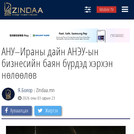
Mobile TV
НИЙТЛЭЛЧИД
ТВ8
АНУ–Ираны дайн АНЭУ-ын
ӨГЛӨӨНИЙ СОНИН
АУДИО ЗОХИОЛ
бизнесийн баян бүрдэд хэрхэн
ЗИНДАА СЭТГҮҮЛ
нөлөөлөв
Я.Болор
Zindaa.mn
|
2026 оны 03 сарын 23
Хуваалцах
Жиргэх