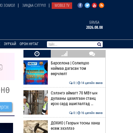
О ЗОХИОЛ
ЗИНДАА СЭТГҮҮЛ
MOBILE TV
БЯМБА
2026.08.08
E
ЗУРХАЙ
ОРОН НУТАГ
Барселона | Солилцоо
наймаа дагасан том
өөрчлөлт
0 |
14 цагийн өмнө
өнө
Сэлэнгэ аймагт 70 МВт-ын
дулааны цахилгаан станц
ирэх сард ашиглалтад …
ргэх
0 |
16 цагийн өмнө
ДОХИО | Газрын тосны ханш
өсөж эхэллээ