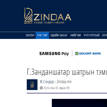
ЭХЛЭЛ
УЛС ТӨР
ЭДИЙН ЗАСАГ
НИЙГЭМ
УУЛ УУРХАЙ
ХУ
Г.Занданшатар шатрын тэм
Ж.Сондор
Zindaa.mn
|
2026 оны 05 сарын 09