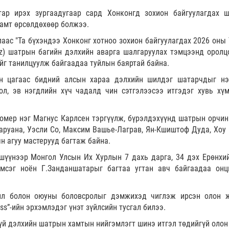
тар ирэх зургаадугаар сард Хонконгд зохион байгуулагдах 
амт өрсөлдөхөөр болжээ.
лаас "Та бүхэндээ Хонконг хотноо зохион байгуулагдах 2026 оны 
itz) шатрын багийн дэлхийн аварга шалгаруулах тэмцээнд оролц
йг танилцуулж байгаадаа туйлын баяртай байна.
ан цагаас бидний алсын хараа дэлхийн шилдэг шатарчдыг нэ
ол, эв нэгдлийн хүч чадалд чин сэтгэлээсээ итгэдэг хувь хүм
омер нэг Магнус Карлсен тэргүүлж, бүрэлдэхүүнд шатрын орчин
аруана, Уэсли Со, Максим Вашье-Лаграв, Ян-Кшиштоф Дуда, Хоу
 агуу мастерууд багтаж байна.
шүүнээр Монгол Улсын Их Хурлын 7 дахь дарга, 34 дэх Ерөнхий
мсэг ноён Г.Занданшатарыг багтаа угтан авч байгаадаа онц
ил болон оюуны боловсролыг дэмжихэд чиглэж ирсэн олон 
ess”-ийн эрхэмлэдэг үнэт зүйлсийн тусгал билээ.
үй дэлхийн шатрын хамтын нийгэмлэгт шинэ итгэл төдийгүй олон