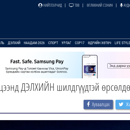
НИЙТЛЭЛЧИД
ТВ8
ӨГЛӨӨНИЙ СОНИН
АУДИ
УЛЬ
ДЭЛХИЙ
НААДАМ-2026
СПОРТ
УРЛАГ
COP17
ӨДРИЙН ХӨТӨЧ
LIFE STYL
цээнд ДЭЛХИЙН шилдгүүдтэй өрсөлд
Хуваалцах
Жи