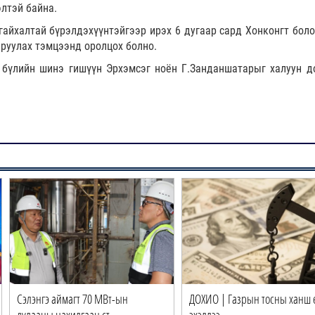
элтэй байна.
гайхалтай бүрэлдэхүүнтэйгээр ирэх 6 дугаар сард Хонконгт боло
руулах тэмцээнд оролцох болно.
 бүлийн шинэ гишүүн Эрхэмсэг ноён Г.Занданшатарыг халуун д
Сэлэнгэ аймагт 70 МВт-ын
ДОХИО | Газрын тосны ханш 