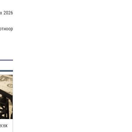
0 |
22 цагийн өмнө
“Цалинтай ээж”-ийн 50
х 2026
мянган төгрөгийг 500 мянга
болгох өргөдлийг дахи…
АҮЭБЯ | АИ92 шатахуун 15 хоногийн, дизель түлш
отноор
16 |
22 цагийн өмнө
20 хоног…
Долоодугаар сард 709,503
Яамд
| 2026-07-30
зөрчил бүртгэгджээ
0 |
22 цагийн өмнө
Худалдаа, үйлчилгээ
эрхлэхэд шаарддаг
давхардсан бүртгэлийг
ЦЕГ | БГД-ийн "Голден парк" хотхоны гадаа
хүчингүй б…
0 |
23 цагийн өмнө
болсон зодоон…
Нийгэм
| 2026-07-30
Хилчин байлдагч галын
аюулаас нэг өрх айлыг
урьдчилан сэргийлж,
аварчэ…
0 |
23 цагийн өмнө
өсөж
Шатахуун дамлан борлуулсан хоёр
АҮЭБЯ: Шатахуун олгох
Буянт суманд алга болсон 10