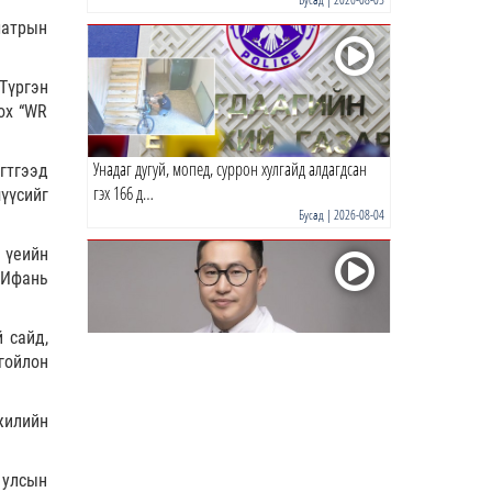
бүртгэлийг цуцаллаа
шатрын
0 |
20 цагийн өмнө
Түргэн
Гэр бүлийн хүчирхийллийн 69
дуудлага бүртгэгдэж, 86
ох “WR
иргэнийг эрүүлжүүл…
0 |
21 цагийн өмнө
Унадаг дугуй, мопед, суррон хулгайд алдагдсан
гтгээд
гэх 166 д…
үүсийг
АИ92 бензин авсан иргэдийн
Бусад
| 2026-08-04
14 хувь буюу 7000 гаруй
иргэн тухайн өдрөө …
 үеийн
0 |
21 цагийн өмнө
 Ифань
Жолоодох эрхгүй үедээ
согтуугаар тээврийн хэрэгсэл
 сайд,
жолоодсон 7 гэмт хэ…
гойлон
Р.Энхтүвшин: Бага тунгаар хэрэглэсэн ч тархинд
1 |
21 цагийн өмнө
хүчтэй н…
жилийн
Ноцтой зөрчил гаргасан
Бусад
| 2026-08-03
автобусны жолоочийг ажлаас
нь ЧӨЛӨӨЛЖЭЭ
 улсын