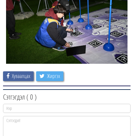
Хуваалцах
Жиргэх
Сэтгэгдэл (
0
)