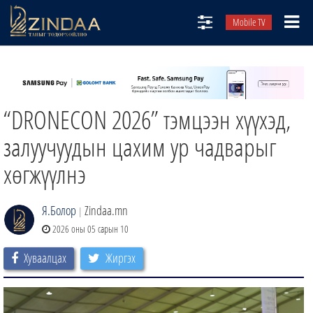
Mobile TV
НИЙТЛЭЛЧИД
ТВ8
“DRONECON 2026” тэмцээн хүүхэд,
ӨГЛӨӨНИЙ СОНИН
АУДИО ЗОХИОЛ
залуучуудын цахим ур чадварыг
ЗИНДАА СЭТГҮҮЛ
хөгжүүлнэ
Я.Болор
Zindaa.mn
|
2026 оны 05 сарын 10
Хуваалцах
Жиргэх