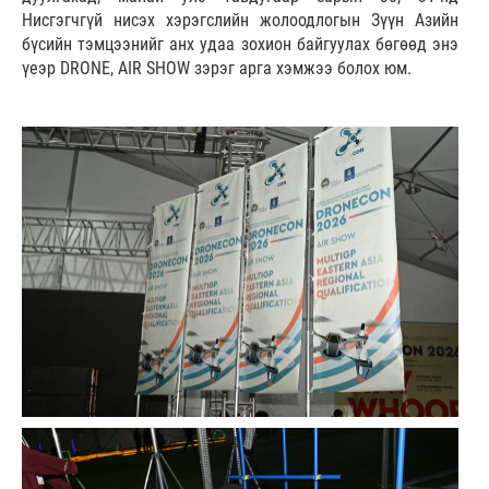
Нисгэгчгүй нисэх хэрэгслийн жолоодлогын Зүүн Азийн
бүсийн тэмцээнийг анх удаа зохион байгуулах бөгөөд энэ
үеэр DRONE, AIR SHOW зэрэг арга хэмжээ болох юм.