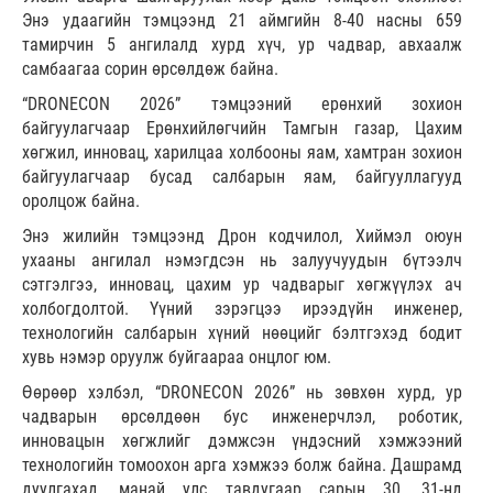
Энэ удаагийн тэмцээнд 21 аймгийн 8-40 насны 659
тамирчин 5 ангилалд хурд хүч, ур чадвар, авхаалж
самбаагаа сорин өрсөлдөж байна.
“DRONECON 2026” тэмцээний ерөнхий зохион
байгуулагчаар Ерөнхийлөгчийн Тамгын газар, Цахим
хөгжил, инновац, харилцаа холбооны яам, хамтран зохион
байгуулагчаар бусад салбарын яам, байгууллагууд
оролцож байна.
Энэ жилийн тэмцээнд Дрон кодчилол, Хиймэл оюун
ухааны ангилал нэмэгдсэн нь залуучуудын бүтээлч
сэтгэлгээ, инновац, цахим ур чадварыг хөгжүүлэх ач
холбогдолтой. Үүний зэрэгцээ ирээдүйн инженер,
технологийн салбарын хүний нөөцийг бэлтгэхэд бодит
хувь нэмэр оруулж буйгаараа онцлог юм.
Өөрөөр хэлбэл, “DRONECON 2026” нь зөвхөн хурд, ур
чадварын өрсөлдөөн бус инженерчлэл, роботик,
инновацын хөгжлийг дэмжсэн үндэсний хэмжээний
технологийн томоохон арга хэмжээ болж байна. Дашрамд
дуулгахад, манай улс тавдугаар сарын 30, 31-нд