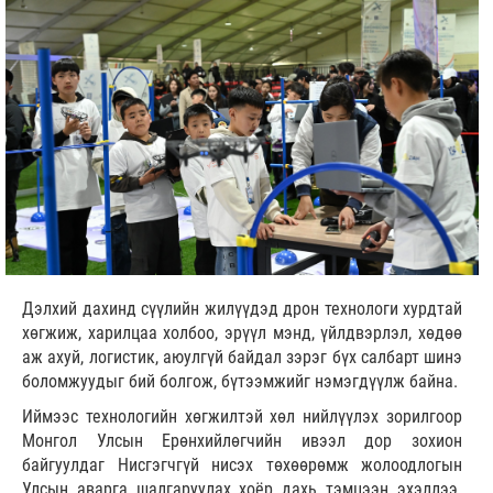
Дэлхий дахинд сүүлийн жилүүдэд дрон технологи хурдтай
хөгжиж, харилцаа холбоо, эрүүл мэнд, үйлдвэрлэл, хөдөө
аж ахуй, логистик, аюулгүй байдал зэрэг бүх салбарт шинэ
боломжуудыг бий болгож, бүтээмжийг нэмэгдүүлж байна.
Иймээс технологийн хөгжилтэй хөл нийлүүлэх зорилгоор
Монгол Улсын Ерөнхийлөгчийн ивээл дор зохион
байгуулдаг Нисгэгчгүй нисэх төхөөрөмж жолоодлогын
Улсын аварга шалгаруулах хоёр дахь тэмцээн эхэллээ.