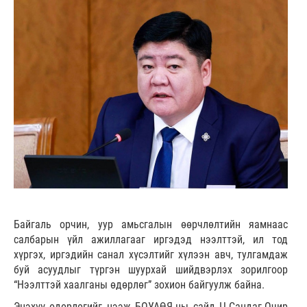
Байгаль орчин, уур амьсгалын өөрчлөлтийн яамнаас
салбарын үйл ажиллагааг иргэдэд нээлттэй, ил тод
хүргэх, иргэдийн санал хүсэлтийг хүлээн авч, тулгамдаж
буй асуудлыг түргэн шуурхай шийдвэрлэх зорилгоор
“Нээлттэй хаалганы өдөрлөг” зохион байгуулж байна.
Энэхүү өдөрлөгийг нээж БОУАӨЯ-ны сайд Ц.Сандаг-Очир