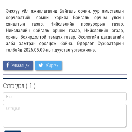
Энэхүү үйл ажиллагаанд Байгаль орчин, уур амьсгалын
өөрчлөлтийн яамны харьяа Байгаль орчны улсын
хяналтын газар, Нийслэлийн прокурорын газар,
Нийслэлийн байгаль орчны газар, Нийслэлийн агаар,
орчны бохирдолтой тэмцэх газар, Экологийн цагдаагийн
алба хамтран оролцож байна. Өдөрлөг Сүхбаатарын
талбайд 2026.05.09-ныг дуустал үргэлжилнэ.
Хуваалцах
Жиргэх
Сэтгэгдэл (
1
)