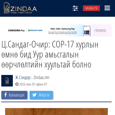
Mobile TV
НИЙТЛЭЛЧИД
ТВ8
Ц.Сандаг-Очир: COP-17 хурлын
ӨГЛӨӨНИЙ СОНИН
АУДИО ЗОХИОЛ
өмнө бид Уур амьсгалын
ЗИНДАА СЭТГҮҮЛ
өөрчлөлтийн хуультай болно
Ж.Сондор
Zindaa.mn
|
2026 оны 05 сарын 07
Хуваалцах
Жиргэх