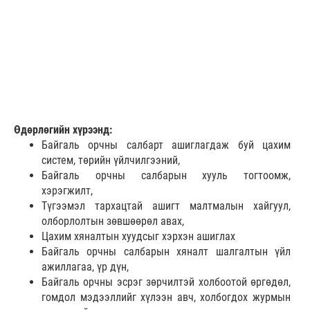
Өдөрлөгийн хүрээнд:
Байгаль орчны салбарт ашиглагдаж буй цахим
систем, төрийн үйлчилгээний,
Байгаль орчны салбарын хууль тогтоомж,
хэрэгжилт,
Түгээмэл тархацтай ашигт малтмалын хайгуул,
олборлолтын зөвшөөрөл авах,
Цахим хяналтын хуудсыг хэрхэн ашиглах
Байгаль орчны салбарын хяналт шалгалтын үйл
ажиллагаа, үр дүн,
Байгаль орчны эсрэг зөрчилтэй холбоотой өргөдөл,
гомдол мэдээллийг хүлээн авч, холбогдох журмын