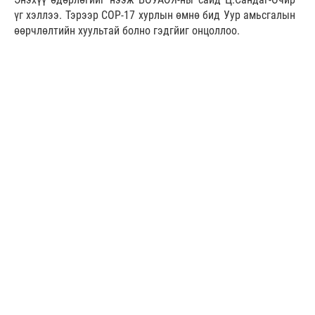
үг хэллээ. Тэрээр COP-17 хурлын өмнө бид Уур амьсгалын
өөрчлөлтийн хуультай болно гэдгйиг онцоллоо.