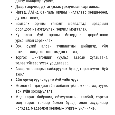
дагуу шийдвэрлүүлэх,
Дээрх зөрчил, дутагдлаас урьдчилан сэргийлэх,
Иргэд, ААН-д байгаль орчны чиглэлээр зөвшөөрөл,
дүгнэлт авах,
Байгаль орчны хяналт шалгалтад иргэдийн
оролцоог нэмэгдүүлэх, зөрчил мэдээлэх,
Хүрээлэн буй орчны бохирдол, доройтлоос
урьдчилан сэргийлэх,
Эрх бүхий албан тушаалтны шийдвэр, үйл
ажиллагаанд хэрхэн гомдол гаргах,
Торгох шийтгэлийг хуульд заасан хугацаанд
төлөөгүйгээс үүсэх үр дагавар,
Агаарын чанарыг сайжруулах бүсэд хэрэгжүүлж буй
ажил,
Айл өрхөд суурилуулж буй хийн зуух
Экологийн цагдаагийн албаны үйл ажиллагаа, хууль
эрх зүйн зохицуулалт,
Мод тарих байршил, ойжуулалтын талбай, хэрхэн
мод тарих талаар болон бусад олон асуудлаар
иргэдэд мэдээлэл зөвлөмж хүргэж үйлчилнэ.