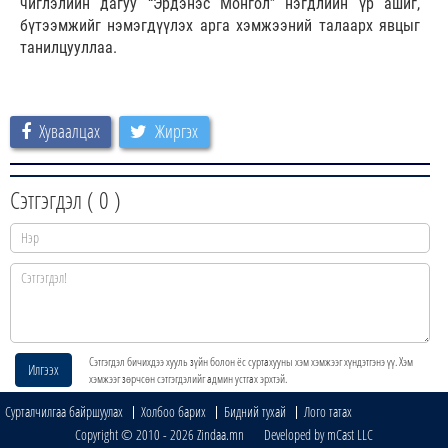
чиглэлийн дагуу “Эрдэнэс Монгол” нэгдлийн үр ашиг,
бүтээмжийг нэмэгдүүлэх арга хэмжээний талаарх явцыг
танилцууллаа.
Хуваалцах
Жиргэх
Сэтгэгдэл (
0
)
Сэтгэгдэл бичихдээ хууль зүйн болон ёс суртахууны хэм хэмжээг хүндэтгэнэ үү. Хэм
Илгээх
хэмжээг зөрчсөн сэтгэгдэлийг админ устгах эрхтэй.
Сурталчилгаа байршуулах
Холбоо барих
Бидний тухай
Лого татах
Copyright © 2010 - 2026 Zindaa.mn Developed by mCast LLC