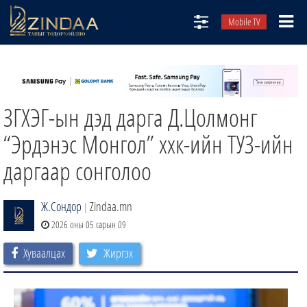
Mobile TV
НИЙТЛЭЛЧИД
ТВ8
ЗГХЭГ-ын дэд дарга Д.Цолмонг
ӨГЛӨӨНИЙ СОНИН
АУДИО ЗОХИОЛ
“Эрдэнэс Монгол” ххк-ийн ТУЗ-ийн
ЗИНДАА СЭТГҮҮЛ
даргаар сонголоо
Ж.Сондор
Zindaa.mn
|
2026 оны 05 сарын 09
Хуваалцах
Жиргэх