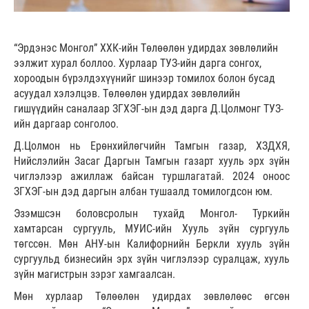
“Эрдэнэс Монгол” ХХК-ийн Төлөөлөн удирдах зөвлөлийн
ээлжит хурал боллоо. Хурлаар ТУЗ-ийн дарга сонгох,
хороодын бүрэлдэхүүнийг шинээр томилох болон бусад
асуудал хэлэлцэв. Төлөөлөн удирдах зөвлөлийн
гишүүдийн саналаар ЗГХЭГ-ын дэд дарга Д.Цолмонг ТУЗ-
ийн даргаар сонголоо.
Д.Цолмон нь Ерөнхийлөгчийн Тамгын газар, ХЗДХЯ,
Нийслэлийн Засаг Даргын Тамгын газарт хууль эрх зүйн
чиглэлээр ажиллаж байсан туршлагатай. 2024 оноос
ЗГХЭГ-ын дэд даргын албан тушаалд томилогдсон юм.
Эзэмшсэн боловсролын тухайд Монгол- Туркийн
хамтарсан сургууль, МУИС-ийн Хууль зүйн сургууль
төгссөн. Мөн АНУ-ын Калифорнийн Беркли хууль зүйн
сургуульд бизнесийн эрх зүйн чиглэлээр суралцаж, хууль
зүйн магистрын зэрэг хамгаалсан.
Мөн хурлаар Төлөөлөн удирдах зөвлөлөөс өгсөн