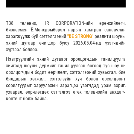
ТВ8 телевиз, HR CORPORATION-ийн ерөнхийлөгч,
бизнесмен Ё.Мөнхдэмбэрэл нарын хамтран санаачлан
хэрэгжүүлж буй сэтгэлгээний
"BE STRONG"
реалити шоуны
эхний дугаар өчигдөр буюу 2026.05.04-нд үзэгчдийн
хүртээл боллоо.
Нэвтрүүлгийн эхний дугаарт оролцогчдын танилцуулга
хийгээд шоуны дүрмийг танилцуулсан бөгөөд тус шоу нь
оролцогчдын бодит өөрчлөлт, сэтгэлгээний хувьсгал, бие
бялдарын хөгжил, сэтгэлзүйн хүч болон өрсөлдөөнт
сорилтуудыг харуулахын зэрэгцээ үзэгчдэд урам зориг,
ухаарал, өөрчлөгдөх сэтгэлгээ өгөх телевизийн анхдагч
контент болж байна.