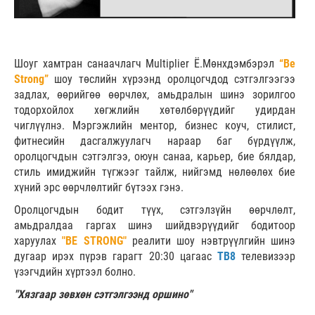
Шоуг хамтран санаачлагч Multiplier Ё.Мөнхдэмбэрэл
“Be
Strong”
шоу төслийн хүрээнд оролцогчдод сэтгэлгээгээ
задлах, өөрийгөө өөрчлөх, амьдралын шинэ зорилгоо
тодорхойлох хөгжлийн хөтөлбөрүүдийг удирдан
чиглүүлнэ. Мэргэжлийн ментор, бизнес коуч, стилист,
фитнесийн дасгалжуулагч нараар баг бүрдүүлж,
оролцогчдын сэтгэлгээ, оюун санаа, карьер, бие бялдар,
стиль имиджийн түгжээг тайлж, нийгэмд нөлөөлөх бие
хүний эрс өөрчлөлтийг бүтээх гэнэ.
Оролцогчдын бодит түүх, сэтгэлзүйн өөрчлөлт,
амьдралдаа гаргах шинэ шийдвэрүүдийг бодитоор
харуулах
"BE STRONG"
реалити шоу нэвтрүүлгийн шинэ
дугаар ирэх пүрэв гарагт 20:30 цагаас
ТВ8
телевизээр
үзэгчдийн хүртээл болно.
"Хязгаар зөвхөн сэтгэлгээнд оршино"