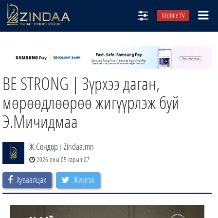
Mobile TV
НИЙТЛЭЛЧИД
ТВ8
BE STRONG | Зүрхээ даган,
ӨГЛӨӨНИЙ СОНИН
АУДИО ЗОХИОЛ
мөрөөдлөөрөө жигүүрлэж буй
ЗИНДАА СЭТГҮҮЛ
Э.Мичидмаа
Ж.Сондор
Zindaa.mn
|
2026 оны 05 сарын 07
Хуваалцах
Жиргэх