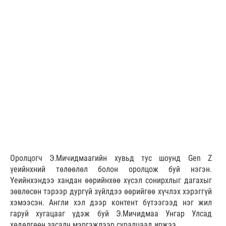
Оролцогч Э.Мичидмаагийн хувьд тус шоунд Gen Z
үеийнхний төлөөлөл болон оролцож буй нэгэн.
Үеийнхэндээ хандан өөрийнхөө хүсэл сонирхлыг дагахыг
зөвлөсөн тэрээр дургүй зүйлдээ өөрийгөө хүчлэх хэрэггүй
хэмээсэн. Англи хэл дээр контент бүтээгээд нэг жил
гаруй хугацааг үдэж буй Э.Мичидмаа Унгар Улсад
хөдөлгөөн засалч мэргэжлээр суралцаад иржээ.