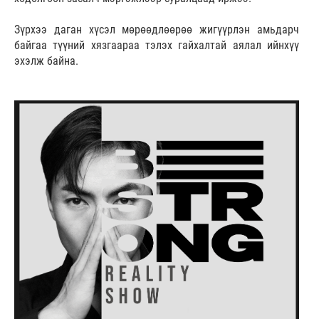
Зүрхээ даган хүсэл мөрөөдлөөрөө жигүүрлэн амьдарч
байгаа түүний хязгаараа тэлэх гайхалтай аялал ийнхүү
эхэлж байна.