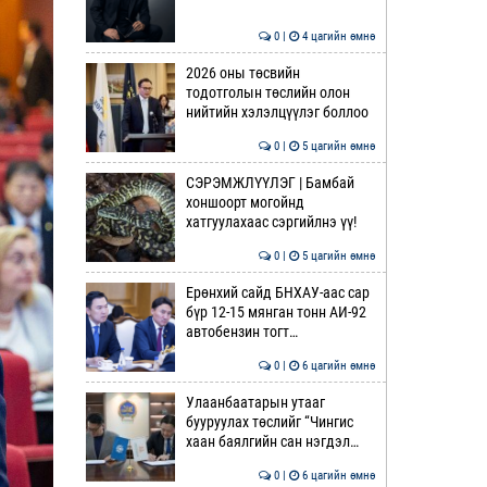
0 |
4 цагийн өмнө
2026 оны төсвийн
тодотголын төслийн олон
нийтийн хэлэлцүүлэг боллоо
0 |
5 цагийн өмнө
СЭРЭМЖЛҮҮЛЭГ | Бамбай
хоншоорт могойнд
хатгуулахаас сэргийлнэ үү!
0 |
5 цагийн өмнө
Ерөнхий сайд БНХАУ-аас сар
бүр 12-15 мянган тонн АИ-92
автобензин тогт…
0 |
6 цагийн өмнө
Улаанбаатарын утааг
бууруулах төслийг “Чингис
хаан баялгийн сан нэгдэл…
0 |
6 цагийн өмнө