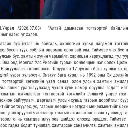
.Учрал /2026.07.03/ “Алтай дамнасан тогтвортой байдлы
аныг нээж үг хэлэв.
лтайн бүс нутаг нь байгаль, экологийн хувьд нэгдмэл тогтол
холбосон түүх, соёлын өвөрмөц орон зай юм. Тиймээс энэ бүс н
 улсын бус, хамтын хүчин чармайлт, харилцан хариуцлагад тулгуу
. Энэ онд Монгол Улс Риогийн гурван конвенцын нэг болох Цөлж
 Байгууллагын конвенцын Талуудын 17 дугаар бага хурлыг эх о
дтэй үүрэг хүлээсэн. Энэхүү бага хурал нь 1992 оны Эх дэлхий
 тогтвортой хөгжлийн үзэл санаа, олон улсын хамтын ажилл
үйл явцыг урагшлуулахад чухал хувь нэмэр оруулна гэдэгт илт
 хамтын ажиллагааг тогтвортой хөгжлийн салшгүй үндэс гэж 
зохион байгуулагч, даргалагч улсын хувьд газрын доройтлыг буур
тийг хөгжүүлэх, ус, газрын нөөцийн нэгдсэн менежментийг бэхж
гээн дэлгэрүүлэх чиглэлээр хамтын ажиллагааг шинэ түвшинд га
зорилго нь хамтдаа илүү зөв шийдэл олоход оршдог. Тиймээс 
хоос гадна бодит түншлэл, хамтарсан санаачилга, хамтын ажилл