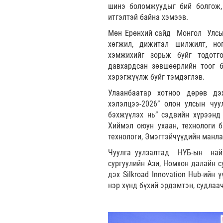
шинэ боломжуудыг бий болгож, 
итгэлтэй байна хэмээв.
Мөн Ерөнхий сайд Монгол Улсын 
хөгжил, дижитал шилжилт, ног
хэмжихийг зорьж буйг тодотго
давхардсан зөвшөөрлийн тоог б
хэрэгжүүлж буйг тэмдэглэв.
Улаанбаатар хотноо дөрөв дэ
хэлэлцээ-2026” олон улсын чуу
бэхжүүлэх нь” сэдвийн хүрээнд 
Хиймэл оюун ухаан, технологи б
технологи, Эмэгтэйчүүдийн манл
Чуулга уулзалтад НҮБ-ын найм
сургуулийн Ази, Номхон далайн 
дэх Silkroad Innovation Hub-ийн
нэр хүнд бүхий эрдэмтэн, судлаа