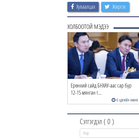
Хуваалцах
Жиргэх
ХОЛБООТОЙ МЭДЭЭ
Ерөнхий сайд БНХАУ-аас сар бүр
12-15 мянган т…
6 цагийн өмнө
Сэтгэгдэл (
0
)