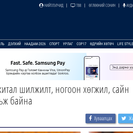
НИЙТЛЭЛЧИД
ТВ8
ӨГЛӨӨНИЙ СОНИН
АУДИ
УЛЬ
ДЭЛХИЙ
НААДАМ-2026
СПОРТ
УРЛАГ
COP17
ӨДРИЙН ХӨТӨЧ
LIFE STYL
житал шилжилт, ногоон хөгжил, сайн
рьж байна
Хуваалцах
Жи