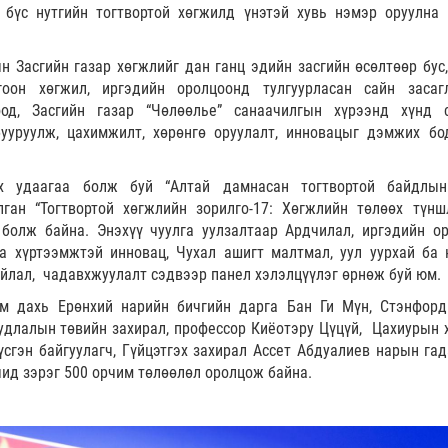
бүс нутгийн тогтвортой хөгжилд үнэтэй хувь нэмэр оруулна 
Засгийн газар хөгжлийг дан ганц эдийн засгийн өсөлтөөр бус,
оон хөгжил, иргэдийн оролцоонд тулгуурласан сайн засаг
од, Засгийн газар “Чөлөөлье” санаачилгын хүрээнд хүнд с
ууруулж, цахимжилт, хөрөнгө оруулалт, инновацыг дэмжих бо
х удаагаа болж буй “Алтай дамнасан тогтвортой байдлы
лган “Тогтвортой хөгжлийн зорилго-17: Хөгжлийн төлөөх түнш
болж байна. Энэхүү чуулга уулзалтаар Ардчилал, иргэдийн ор
а хүртээмжтэй инновац, Чухал ашигт малтмал, уул уурхай ба 
айлал, чадавхжуулалт сэдвээр панел хэлэлцүүлэг өрнөж буй юм.
 дахь Ерөнхий нарийн бичгийн дарга Бан Ги Мүн, Стэнфор
судлалын төвийн захирал, профессор Киёотэру Цүцүй, Цахиурын 
 үүсгэн байгуулагч, Гүйцэтгэх захирал Ассет Абдуалиев нарын га
чид зэрэг 500 орчим төлөөлөл оролцож байна.