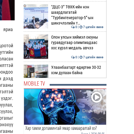
"ДЦС-3” ТӨХК-ийн нэн
шаардлагатай
“Турбингенератор-5”-ын
шинэчлэлийн т…
0 |
7 цагийн өмнө
н яриа
Олон улсын хиймэл оюуны
гуравдугаар олимпиадаас
цоотой
хос хүрэл медаль авчээ
утгийн
0 |
7 цагийн өмнө
рласан
илттэй
Улаанбаатарт өдөртөө 30-32
рондоо
хэм дулаан байна
н дээд
MOBILE TV
агааны
0 |
8 цагийн өмнө
гэлтэй
ДОРНЫН ЗУРХАЙ | Морь,
үздэг.
нохой жилтнээ аливаа үйлийг
уулах,
хийхэд эерэг сайн
үүлэх,
ргахыг
0 |
8 цагийн өмнө
энэхүү
Хар тамхи допаминтай ямар хамааралтай вэ?
ӨГЛӨӨНИЙ МЭНД!
агааны
Бусад
| 2026-08-05