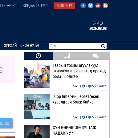
О ЗОХИОЛ
ЗИНДАА СЭТГҮҮЛ
MOBILE TV
БЯМБА
2026.08.08
E
ЗУРХАЙ
ОРОН НУТАГ
Газрын тосны агуулахууд
эхнээсээ ашиглалтад ороход
бэлэн болжээ
0 |
2 цагийн өмнө
“Cop time”-ийн өргөтгөсөн
хуралдаан болж байна
0 |
4 цагийн өмнө
ргэх
ХҮН ӨӨРӨӨСӨӨ ЗУГТАЖ
ЧАДАХ УУ?