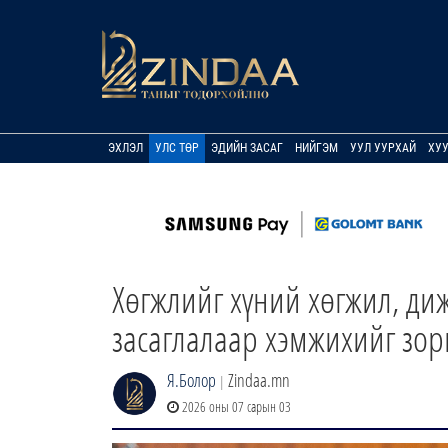
ЭХЛЭЛ
УЛС ТӨР
ЭДИЙН ЗАСАГ
НИЙГЭМ
УУЛ УУРХАЙ
ХУ
Хөгжлийг хүний хөгжил, ди
засаглалаар хэмжихийг зо
Я.Болор
Zindaa.mn
|
2026 оны 07 сарын 03