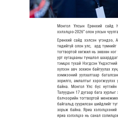
Монгол Улсын Ерөнхий сайд Н
хэлэлцээ-2026” олон улсын чуулг
Ерөнхий сайд хэлсэн үгэндээ, А
төдийгүй олон улс, ард түмнийг 
тогтвортой хөгжил нь зөвхөн нэг
урт хугацааны түншлэл шаарддаг
тэмцэх тухай Нэгдсэн Үндэстний
хүлээн авч зохион байгуулах хүн
хэмжээний уулзалтаар баталсан
зорилго, амлалтыг хэрэгжүүлэх 
байна. Монгол Улс бүс нутгийн
Талуудын 17 дугаар бага хурлыг 
бэлчээрийн тогтвортой менежмен
байгальд суурилсан шийдлийг тү
зорьж байна. Яриа хэлэлцээний 
яриа хэлэлцээ нь санал солилцо