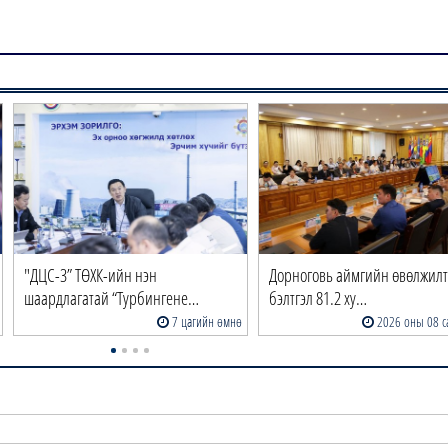
"ДЦС-3” ТӨХК-ийн нэн
Дорноговь аймгийн өвөлжил
шаардлагатай “Турбингене…
бэлтгэл 81.2 ху…
7 цагийн өмнө
2026 оны 08 с