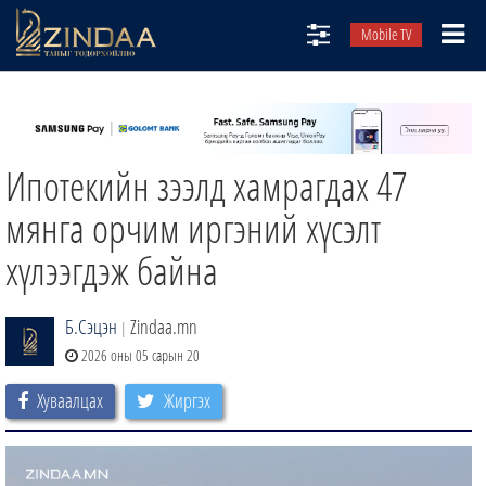
Mobile TV
НИЙТЛЭЛЧИД
ТВ8
Ипотекийн зээлд хамрагдах 47
ӨГЛӨӨНИЙ СОНИН
АУДИО ЗОХИОЛ
мянга орчим иргэний хүсэлт
ЗИНДАА СЭТГҮҮЛ
хүлээгдэж байна
Б.Сэцэн
Zindaa.mn
|
2026 оны 05 сарын 20
Хуваалцах
Жиргэх