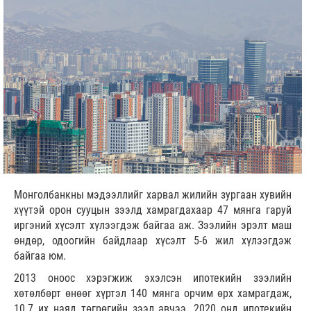
Монголбанкны мэдээллийг харвал жилийн зургаан хувийн
хүүтэй орон сууцын зээлд хамрагдахаар 47 мянга гаруй
иргэний хүсэлт хүлээгдэж байгаа аж. Зээлийн эрэлт маш
өндөр, одоогийн байдлаар хүсэлт 5-6 жил хүлээгдэж
байгаа юм.
2013 оноос хэрэгжиж эхэлсэн ипотекийн зээлийн
хөтөлбөрт өнөөг хүртэл 140 мянга орчим өрх хамрагдаж,
10.7 их наяд төгрөгийн зээл авчээ. 2020 онд ипотекийн