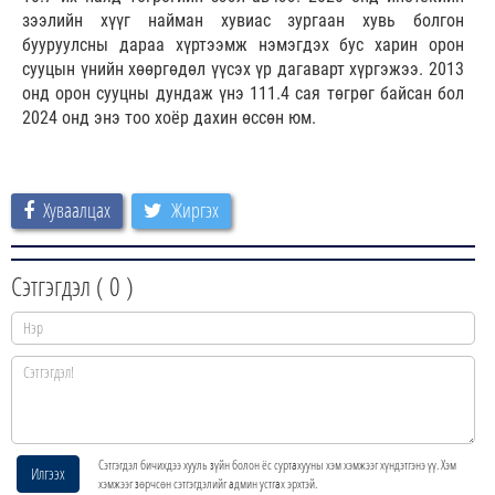
зээлийн хүүг найман хувиас зургаан хувь болгон
бууруулсны дараа хүртээмж нэмэгдэх бус харин орон
сууцын үнийн хөөргөдөл үүсэх үр дагаварт хүргэжээ. 2013
онд орон сууцны дундаж үнэ 111.4 сая төгрөг байсан бол
2024 онд энэ тоо хоёр дахин өссөн юм.
Хуваалцах
Жиргэх
Сэтгэгдэл (
0
)
Сэтгэгдэл бичихдээ хууль зүйн болон ёс суртахууны хэм хэмжээг хүндэтгэнэ үү. Хэм
Илгээх
хэмжээг зөрчсөн сэтгэгдэлийг админ устгах эрхтэй.