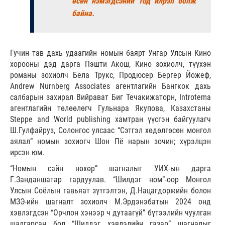
өсөн нэмэгдсэний тод илрэл болж
байна.
Гучин тав дахь удаагийн номын баярт Унгар Улсын Кино
хорооны дэд дарга Пэшти Акош, Кино зохиолч, түүхэн
романы зохиолч Бела Трукс, Продюсер Бергер Йожеф,
Andrew Nurnberg Associates агентлагийн Бангкок дахь
салбарын захирал Вийрават Биг Течакижаторн, Introtema
агентлагийн төлөөлөгч Гульнара Якупова, Казахстаны
Steppe and World publishing хамтран үүсгэн байгуулагч
Ш.Гулфайруз, Солонгос улсаас “Сэтгэл хөдөлгөсөн монгол
аялал” номын зохиогч Шон Пё нарын зочин; хүрэлцэн
ирсэн юм.
“Номын сайн нөхөр” шагналыг УИХ-ын дарга
Г.Занданшатар гардуулав. “Шилдэг ном”-оор Монгол
Улсын Соёлын гавьяат зүтгэлтэн, Д.Нацагдоржийн болон
МЗЭ-ийн шагналт зохиолч М.Эрдэнэбатын 2024 онд
хэвлэгдсэн “Орчлон хэнээр ч дутаагүй” бүтээлийн чуулган
шалгарсан бол “Шилдэг хэвлэлийн газар” шагналыг