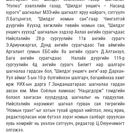
“Нэпко” хэвлэлийн газар, “Шилдэг уншигч – Насанд
хүрэгч” шагналыг МЗЭ-ийн шагналт яруу найрагч, сэтгүүлч
Л.Батцэнгэл, “Шилдэг номын сан”-гаар Чингэлтэй
дүүргийн Хүүхэд хөгжлийн төвийн номын сан, “Шилдэг
уншигч хүүхэд” шагналын эздээр Ахлах ангийн сурагчдаас
Нийслэлийн 28-р сургуулийн 11в ангийн сурагч
Э.Ариунжаргал, Дунд ангийн сурагчдаас Төв аймгийн
Аргалант сумын ЕБС-ийн 8а ангийн сурагч Д.Алтанзул,
Бага ангийн сурагчдаас Налайх дүүргийн 119-р
сургуулийн 4д ангийн сурагч Билигт нар шалгарч
шагналаа гардсан бол, “Шилдэг уншигч анги”-аар Дархан-
Уул аймаг 5-ын 10-р бүлгийнхэн шалгарч, багшийнхаа хамт
ирж УИХ-ын дарга Г.Занданшатараас шагналаа гардан
авсан юм. Мөн Соёлын яамнаас “Нацагдорж” тэмдгийн
болзол хангасан хүүхдүүдэд шагналыг нь гардуулав.
Нийслэлийн нэрэмжит шагнал гурван сая төгрөгийн
"Номын грант"-ыг хотын тухай цуврал нийтлэл, лекц яриа,
редакторласан ном бүтээл зэрэг номын салбарт оруулсан
хувь нэмрийг нь үнэлэн сэтгүүлч, редактор Ц.Оюунчимэгт
олгожээ.