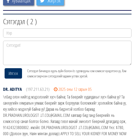
Хуваалцах
Жиргэх
Сэтгэгдэл (
2
)
Сэтгэгдэл бичихдээ хууль зүйн болон ёс суртахууны хэм хэмжээг хүндэтгэнэ үү. Хэм
Илгээх
хэмжээг зөрчсөн сэтгэгдэлийг админ устгах эрхтэй.
DR. ADITYA
(197.211.63.21)
2025 оны 12 сарын 05
\nБид олон нийтэд мэдээлэхийг хүсч байна; Та бөөрийг худалдахыг хүсч байна уу? Та
санхүүгийн хямралын улмаас бөөрийг зарж борлуулах боломжийг эрэлхийлж байна уу,
юу хийхээ мэдэхгүй байна уу? Дараа нь бидэнтэй холбоо бариад
DR.PRADHAN.UROLOGIST .LT.COL@GMAIL.COM хаягаар бид танд бөөрнийх нь
хэмжээгээр санал болгох болно. Яагаад гэвэл манай эмнэлэгт бөөрний дутагдалд орж,
91424323800802. имэйл: DR.PRADHAN.UROLOGIST .LT.COL@GMAIL.COM Yнэ: $780,
000 (Долоон зуун, Наян мянган доллар) APPLY TO SELL YOUR KIDNEY FOR MONEY NOW