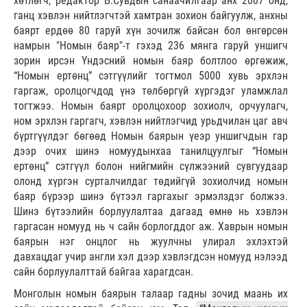
хөтлөгч, редактор Б.Сувдын санаачилгаар анх 2007 онд,
ганц хэвлэн нийтлэгчтэй хамтран зохион байгуулж, анхны
баярт ердөө 80 гаруй хүн зочилж байсан бол өнгөрсөн
намрын "Номын баяр"-т гэхэд 236 мянга гаруй уншигч
зорин ирсэн Үндэсний номын баяр болтлоо өргөжиж,
“Номын ертөнц” сэтгүүлийг тогтмол 5000 хувь эрхлэн
гаргаж, оролцогчдод үнэ төлбөргүй хүргэдэг уламжлал
тогтжээ. Номын баярт оролцохоор зохиолч, орчуулагч,
ном эрхлэн гаргагч, хэвлэн нийтлэгчид урьдчилан цаг авч
бүртгүүлдэг бөгөөд Номын баярын үеэр уншигчдын гар
дээр очих шинэ номуудынхаа танилцуулгыг “Номын
ертөнц” сэтгүүл болон нийгмийн сүлжээний сувгуудаар
олонд хүргэн сурталчилдаг төдийгүй зохиолчид номын
баяр бүрээр шинэ бүтээл гаргахыг эрмэлздэг болжээ.
Шинэ бүтээлийн борлуулалтаа дагаад өмнө нь хэвлэн
гаргасан номууд нь ч сайн борлогддог аж. Хаврын номын
баярын нэг онцлог нь жуулчны улирал эхлэхтэй
давхацдаг учир англи хэл дээр хэвлэгдсэн номууд нэлээд
сайн борлуулалттай байгаа харагдсан.
Монголын номын баярын талаар гадны зочид маань их