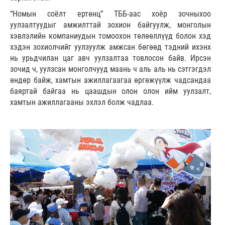
“Номын соёлт ертөнц” ТББ-аас хоёр зочныхоо
уулзалтуудыг амжилттай зохион байгуулж, монголын
хэвлэлийн компаниудын томоохон төлөөллүүд болон хэд
хэдэн зохиолчийг уулзуулж амжсан бөгөөд тэдний ихэнх
нь урьдчилан цаг авч уулзалтаа товлосон байв. Ирсэн
зочид ч, уулзсан монголчууд маань ч аль аль нь сэтгэгдэл
өндөр байж, хамтын ажиллагаагаа өргөжүүлж чадсандаа
баяртай байгаа нь цаашдын олон олон ийм уулзалт,
хамтын ажиллагааны эхлэл болж чадлаа.