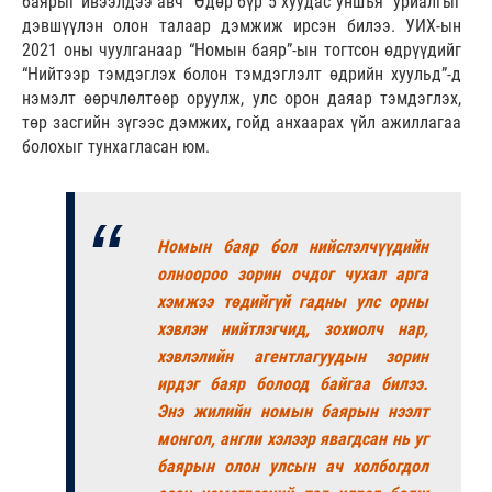
баярыг ивээлдээ авч “Өдөр бүр 5 хуудас уншъя” уриалгыг
дэвшүүлэн олон талаар дэмжиж ирсэн билээ. УИХ-ын
2021 оны чуулганаар “Номын баяр”-ын тогтсон өдрүүдийг
“Нийтээр тэмдэглэх болон тэмдэглэлт өдрийн хуульд”-д
нэмэлт өөрчлөлтөөр оруулж, улс орон даяар тэмдэглэх,
төр засгийн зүгээс дэмжих, гойд анхаарах үйл ажиллагаа
болохыг тунхагласан юм.
Номын баяр бол нийслэлчүүдийн
олноороо зорин очдог чухал арга
хэмжээ төдийгүй гадны улс орны
хэвлэн нийтлэгчид, зохиолч нар,
хэвлэлийн агентлагуудын зорин
ирдэг баяр болоод байгаа билээ.
Энэ жилийн номын баярын нээлт
монгол, англи хэлээр явагдсан нь уг
баярын олон улсын ач холбогдол