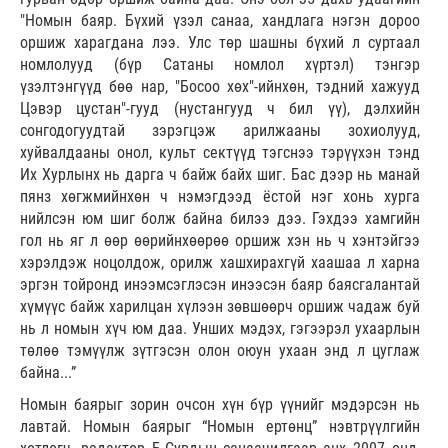
"Номын баяр. Бүхий үзэл санаа, хандлага нэгэн дороо
оршиж харагдана лээ. Улс төр шашны бүхий л суртаал
номлолууд (бүр Сатаны номлол хүртэл) тэнгэр
үзэлтэнгүүд бөө нар, "Босоо хөх"-ийнхөн, тэдний хажууд
Цэвэр цустан"-гууд (нустангууд ч бил үү), дэлхийн
сонгодогуудтай зэрэгцэж арилжааны зохиолууд,
хуйвалдааны онол, культ сектүүд тэгснээ тэрүүхэн тэнд
Их Хурлынх нь дарга ч байж байх шиг. Бас дээр нь манай
пянз хөгжмийнхөн ч нэмэгдээд ёстой нэг хонь хурга
нийлсэн юм шиг болж байна билээ дээ. Гэхдээ хамгийн
гол нь яг л өөр өөрийнхөөрөө оршиж хэн нь ч хэнтэйгээ
хэрэлдэж ноцолдож, орилж хашхирахгүй хаашаа л харна
эргэн тойронд инээмсэглэсэн инээсэн баяр баясгалантай
хүмүүс байж харилцан хүлээн зөвшөөрч оршиж чадаж буй
нь л номын хүч юм даа. Унших мэдэх, гэгээрэл ухаарлын
төлөө тэмүүлж зүтгэсэн олон оюун ухаан энд л цуглаж
байна...”
Номын баярыг зорин очсон хүн бүр үүнийг мэдэрсэн нь
лавтай. Номын баярыг “Номын ертөнц” нэвтрүүлгийн