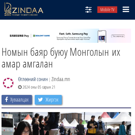
Mobile TV
НИЙТЛЭЛЧИД
ТВ8
Номын баяр буюу Монголын их
ӨГЛӨӨНИЙ СОНИН
АУДИО ЗОХИОЛ
амар амгалан
ЗИНДАА СЭТГҮҮЛ
Өглөөний сонин
Zindaa.mn
|
2024 оны 05 сарын 21
Хуваалцах
Жиргэх