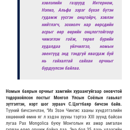
хэвлэлийн газрууд Интерном,
Нэпко, Альфа зэрэг бүхэл бүтэн
гудамж үүсгэн онцгойрч, хэвлэн
нийтлэгч, зохиолч нар өөрсдийн
асрыг өөр өөрийн онцлогтойгоор
чимэглэн гоёж, төрөл бүрийн
худалдаа үйлчилгээ, номын
эвентүүд энд тэндгүй явагдаж буй
нь гайхалтай сайхан орчныг
бүрдүүлсэн байлаа.
Номын баярын орчныг хамгийн хураангуйгаар оновчтой
тодорхойлсон постыг Монгол Улсын Соёлын гавьяат
зүтгэлтэн, нэрт шог зураач С.Цогтбаяр бичсэн байв.
Түүний бичсэнчлэн, “Их Эзэн Чингис хааны хүндэтгэлийн
хөшөөний өмнө яг л хэдэн зууны тэртээ XIII зуунд байсан
лугаа Pax Mongolica буюу Монголын их амар амгалан
гурван өдөр оршиж байна даа. Энэ бол 35 дахь удаагийн