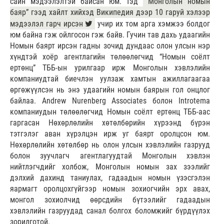
сайн мэдээлэлтэй байсан юм. Тэд
“Монголын номын
баяр” гээд хайлт хийхэд Википедия дээр 10 гаруй хэлээр
мэдээлэл гарч ирсэн
учир их том арга хэмжээ болдог
юм байна гэж ойлгосон гэж байв. Гучин тав дахь удаагийн
Номын баярт ирсэн гадны зочид дундаас олон улсын нэр
хүндтэй хоёр агентлагийн төлөөлөгчид “Номын соёлт
ертөнц” ТББ-ын урилгаар ирж Монголын хэвлэлийн
компаниудтай биечлэн уулзаж хамтын ажиллагаагаа
өргөжүүлсэн нь энэ удаагийн номын баярын гол онцлог
байлаа. Andrew Nurenberg Associates болон Introtema
компаниудын төлөөлөгчид Номын соёлт ертөнц ТББ-аас
гаргасан Нөхөрлөлийн хөтөлбөрийн хүрээнд бүрэн
тэтгэлэг аван хүрэлцэн ирж уг баярт оролцсон юм.
Нөхөрлөлийн хөтөлбөр нь олон улсын хэвлэлийн газрууд
болон зуучлагч агентлагуудтай Монголын хэвлэн
нийтлэгчдийг холбож, Монголын номын зах зээлийг
дэлхий дахинд таниулах, гадаадын номын үзэсгэлэн
яармагт оролцохгүйгээр номын зохиогчийн эрх авах,
монгол зохиолчид өөрсдийн бүтээлийг гадаадын
хэвлэлийн газруудад санал болгох боломжийг бүрдүүлэх
зорилготой.