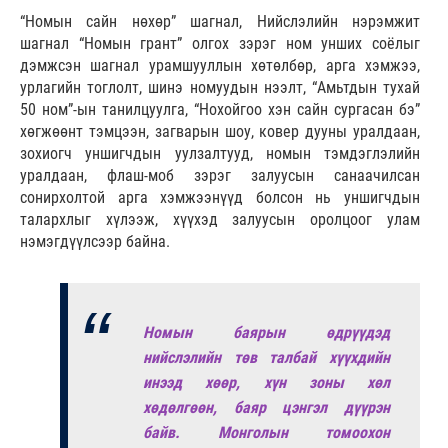
“Номын сайн нөхөр” шагнал, Нийслэлийн нэрэмжит
шагнал “Номын грант” олгох зэрэг ном унших соёлыг
дэмжсэн шагнал урамшууллын хөтөлбөр, арга хэмжээ,
урлагийн тоглолт, шинэ номуудын нээлт, “Амьтдын тухай
50 ном”-ын танилцуулга, “Нохойгоо хэн сайн сургасан бэ”
хөгжөөнт тэмцээн, загварын шоу, ковер дууны уралдаан,
зохиогч уншигчдын уулзалтууд, номын тэмдэглэлийн
уралдаан, флаш-моб зэрэг залуусын санаачилсан
сонирхолтой арга хэмжээнүүд болсон нь уншигчдын
талархлыг хүлээж, хүүхэд залуусын оролцоог улам
нэмэгдүүлсээр байна.
Номын баярын өдрүүдэд
нийслэлийн төв талбай хүүхдийн
инээд хөөр, хүн зоны хөл
хөдөлгөөн, баяр цэнгэл дүүрэн
байв. Монголын томоохон