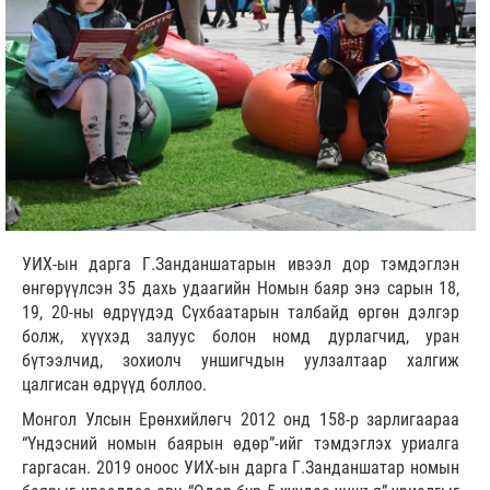
УИХ-ын дарга Г.Занданшатарын ивээл дор тэмдэглэн
өнгөрүүлсэн 35 дахь удаагийн Номын баяр энэ сарын 18,
19, 20-ны өдрүүдэд Сүхбаатарын талбайд өргөн дэлгэр
болж, хүүхэд залуус болон номд дурлагчид, уран
бүтээлчид, зохиолч уншигчдын уулзалтаар халгиж
цалгисан өдрүүд боллоо.
Монгол Улсын Ерөнхийлөгч 2012 онд 158-р зарлигаараа
“Үндэсний номын баярын өдөр”-ийг тэмдэглэх уриалга
гаргасан. 2019 оноос УИХ-ын дарга Г.Занданшатар номын