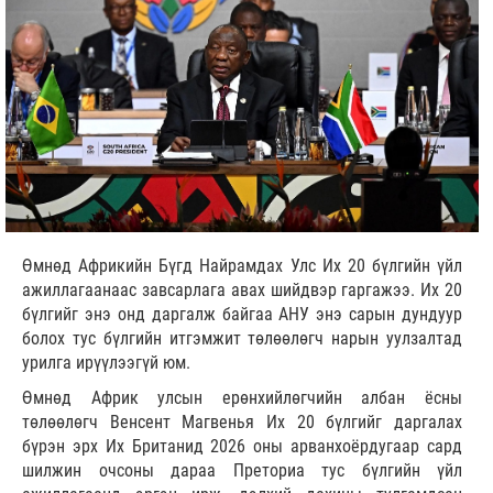
Өмнөд Африкийн Бүгд Найрамдах Улс Их 20 бүлгийн үйл
ажиллагаанаас завсарлага авах шийдвэр гаргажээ. Их 20
бүлгийг энэ онд даргалж байгаа АНУ энэ сарын дундуур
болох тус бүлгийн итгэмжит төлөөлөгч нарын уулзалтад
урилга ирүүлээгүй юм.
Өмнөд Африк улсын ерөнхийлөгчийн албан ёсны
төлөөлөгч Венсент Магвенья Их 20 бүлгийг даргалах
бүрэн эрх Их Британид 2026 оны арванхоёрдугаар сард
шилжин очсоны дараа Преториа тус бүлгийн үйл