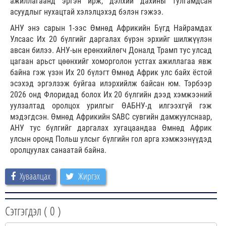
ажиллагаанд эргэн ирж, дэлхий дахины тулгамдсан
асуудлыг нухацтай хэлэлцэхэд бэлэн гэжээ.
АНУ энэ сарын 1-ээс Өмнөд Африкийн Бүгд Найрамдах
Улсаас Их 20 бүлгийг даргалах бүрэн эрхийг шилжүүлэн
авсан билээ. АНУ-ын ерөнхийлөгч Доналд Трамп тус улсад
цагаан арьст цөөнхийг хоморголон устгах ажиллагаа явж
байна гэж үзэн Их 20 бүлэгт Өмнөд Африк улс байх ёстой
эсэхэд эргэлзэж буйгаа илэрхийлж байсан юм. Тэрбээр
2026 онд Флоридад болох Их 20 бүлгийн дээд хэмжээний
уулзалтад оролцох урилгыг ӨАБНУ-д илгээхгүй гэж
мэдэгдсэн. Өмнөд Африкийн SABC сувгийн дамжуулснаар,
АНУ тус бүлгийг даргалах хугацаандаа Өмнөд Африк
улсын оронд Польш улсыг бүлгийн гол арга хэмжээнүүдэд
оролцуулах санаатай байна.
Хуваалцах
Жиргэх
Сэтгэгдэл (
0
)