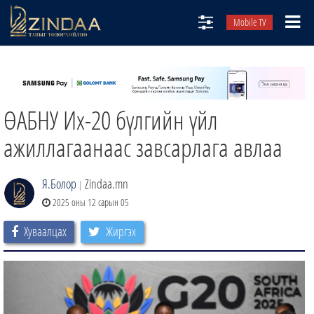
Mobile TV
НИЙТЛЭЛЧИД
ТВ8
ӨАБНУ Их-20 бүлгийн үйл
ӨГЛӨӨНИЙ СОНИН
АУДИО ЗОХИОЛ
ажиллагаанаас завсарлага авлаа
ЗИНДАА СЭТГҮҮЛ
Я.Болор
Zindaa.mn
|
2025 оны 12 сарын 05
Хуваалцах
Жиргэх