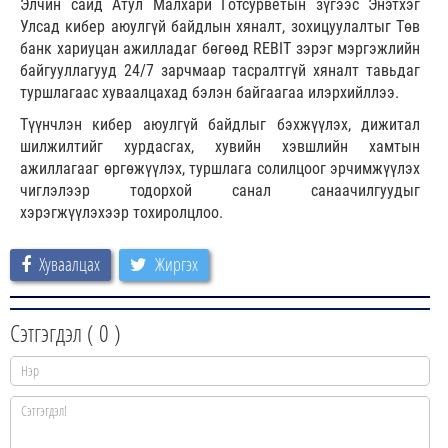
Элчин сайд Атул Малхари Готсурветын зүгээс Энэтхэг
Улсад кибер аюулгүй байдлын хяналт, зохицуулалтыг Төв
банк хариуцан ажилладаг бөгөөд REBIT зэрэг мэргэжлийн
байгууллагууд 24/7 зарчмаар тасралтгүй хяналт тавьдаг
туршлагаас хуваалцахад бэлэн байгаагаа илэрхийллээ.
Түүнчлэн кибер аюулгүй байдлыг бэхжүүлэх, дижитал
шилжилтийг хурдасгах, хувийн хэвшлийн хамтын
ажиллагааг өргөжүүлэх, туршлага солилцоог эрчимжүүлэх
чиглэлээр тодорхой санал санаачилгуудыг
хэрэгжүүлэхээр тохиролцлоо.
Хуваалцах
Жиргэх
Сэтгэгдэл (
0
)