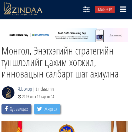
Mobile TV
НИЙТЛЭЛЧИД
ТВ8
Монгол, Энэтхэгийн стратегийн
ӨГЛӨӨНИЙ СОНИН
АУДИО ЗОХИОЛ
түншлэлийг цахим хөгжил,
ЗИНДАА СЭТГҮҮЛ
инновацын салбарт шат ахиулна
Я.Болор
Zindaa.mn
|
2025 оны 12 сарын 04
Хуваалцах
Жиргэх