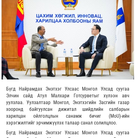
Бүгд Найрамдах Энэтхэг Улсаас Монгол Улсад суугаа
Элчин сайд Атул Малхари Готсурветыг хүлээн авч
уулзлаа. Уулзалтаар Монгол, Энэтхэгийн Засгийн газар
хооронд байгуулсан дижитал шийдлийн салбарын
харилцан ойлголцлын санамж бичиг (MoU)-ийн
хэрэгжилтийг эрчимжүүлэх талаар санал солилцлоо.
Бүгд Найрамдах Энэтхэг Улсаас Монгол Улсад суугаа