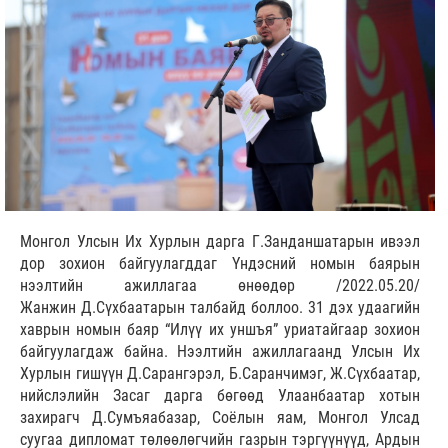
Монгол Улсын Их Хурлын дарга Г.Занданшатарын ивээл
дор зохион байгуулагддаг Үндэсний номын баярын
нээлтийн ажиллагаа өнөөдөр /2022.05.20/
Жанжин Д.Сүхбаатарын талбайд боллоо. 31 дэх удаагийн
хаврын номын баяр “Илүү их уншъя” уриатайгаар зохион
байгуулагдаж байна. Нээлтийн ажиллагаанд Улсын Их
Хурлын гишүүн Д.Сарангэрэл, Б.Саранчимэг, Ж.Сүхбаатар,
нийслэлийн Засаг дарга бөгөөд Улаанбаатар хотын
захирагч Д.Сумъяабазар, Соёлын яам, Монгол Улсад
суугаа дипломат төлөөлөгчийн газрын тэргүүнүүд, Ардын