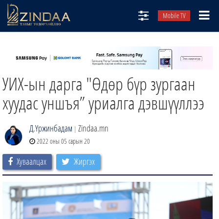
Mobile TV
НИЙТЛЭЛЧИД
ТВ8
УИХ-ын дарга "Өдөр бүр зургаан
ӨГЛӨӨНИЙ СОНИН
АУДИО ЗОХИОЛ
хуудас уншъя” уриалга дэвшүүллээ
ЗИНДАА СЭТГҮҮЛ
Д.Үржинбадам
Zindaa.mn
|
2022 оны 05 сарын 20
Хуваалцах
Жиргэх