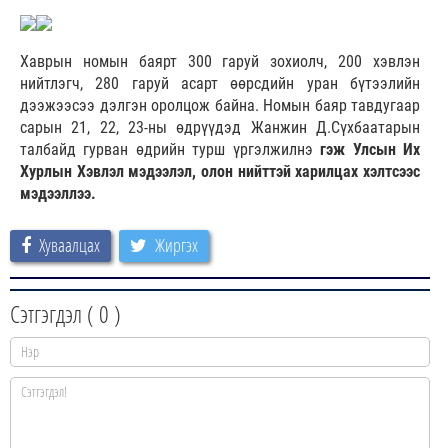
Хаврын номын баярт 300 гаруй зохиолч, 200 хэвлэн
нийтлэгч, 280 гаруй асарт өөрсдийн уран бүтээлийн
дээжээсээ дэлгэн оролцож байна. Номын баяр тавдугаар
сарын 21, 22, 23-ны өдрүүдэд Жанжин Д.Сүхбаатарын
талбайд гурван өдрийн турш үргэлжилнэ
гэж Улсын Их
Хурлын Хэвлэл мэдээлэл, олон нийттэй харилцах хэлтсээс
мэдээллээ.
Хуваалцах
Жиргэх
Сэтгэгдэл (
0
)