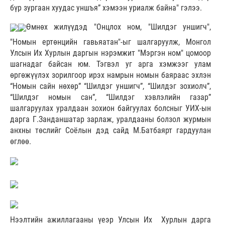
бүр зургаан хуудас уншъя” хэмээн уриалж байна" гэлээ.
Өмнөх жилүүдэд "Онцлох ном, "Шилдэг уншигч",
"Номын ертөнцийн гавьяатан"-ыг шалгаруулж, Монгол
Улсын Их Хурлын даргын нэрэмжит "Мэргэн ном" цомоор
шагнадаг байсан юм. Тэгвэл уг арга хэмжээг улам
өргөжүүлэх зорилгоор ирэх намрын номын баяраас эхлэн
“Номын сайн нөхөр” “Шилдэг уншигч”, “Шилдэг зохиолч”,
“Шилдэг номын сан”, “Шилдэг хэвлэлийн газар”
шалгаруулах уралдаан зохион байгуулах болсныг УИХ-ын
дарга Г.Занданшатар зарлаж, уралдааны болзол журмын
анхны төслийг Соёлын дэд сайд М.Батбаярт гардуулан
өглөө.
Нээлтийн ажиллагааны үеэр Улсын Их Хурлын дарга