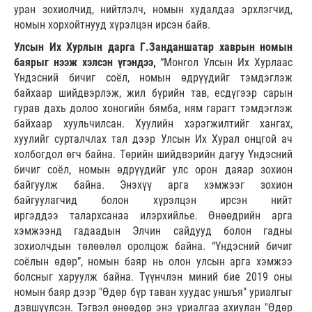
уран зохиолчид, нийтлэлч, номын худалдаа эрхлэгчид,
номын хорхойтнууд хүрэлцэн ирсэн байв.
Улсын Их Хурлын дарга Г.Занданшатар хаврын номын
баярыг нээж хэлсэн үгэндээ,
“Монгол Улсын Их Хурлаас
Үндэсний бичиг соёл, номын өдрүүдийг тэмдэглэж
байхаар шийдвэрлэж, жил бүрийн тав, есдүгээр сарын
гурав дахь долоо хоногийн бямба, ням гарагт тэмдэглэж
байхаар хуульчилсан. Хуулийн хэрэгжилтийг хангах,
хуулийг сурталчлах тал дээр Улсын Их Хурал онцгой ач
холбогдол өгч байна. Төрийн шийдвэрийн дагуу Үндэсний
бичиг соёл, номын өдрүүдийг улс орон даяар зохион
байгуулж байна. Энэхүү арга хэмжээг зохион
байгуулагчид болон хүрэлцэн ирсэн нийт
иргэддээ талархсанаа илэрхийлье. Өнөөдрийн арга
хэмжээнд гадаадын Элчин сайдууд болон гадны
зохиолчдын төлөөлөл оролцож байна. “Үндэсний бичиг
соёлын өдөр”, номын баяр нь олон улсын арга хэмжээ
болсныг харуулж байна. Түүнчлэн миний бие 2019 оны
номын баяр дээр "Өдөр бүр таван хуудас уншъя" уриалгыг
дэвшүүлсэн. Тэгвэл өнөөдөр энэ уриалгаа ахиулан "Өдөр