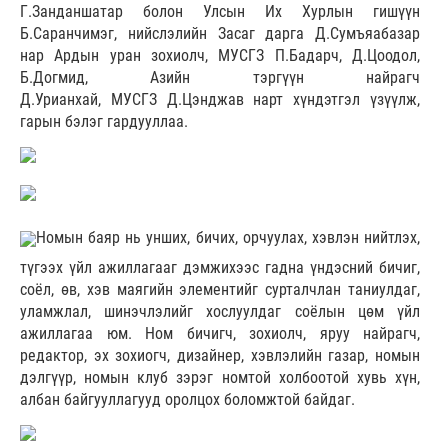
Г.Занданшатар болон Улсын Их Хурлын гишүүн
Б.Саранчимэг, нийслэлийн Засаг дарга Д.Сумъяабазар
нар Ардын уран зохиолч, МУСГЗ П.Бадарч, Д.Цоодол,
Б.Догмид, Азийн тэргүүн найрагч
Д.Урианхай, МУСГЗ Д.Цэнджав нарт хүндэтгэл үзүүлж,
гарын бэлэг гардууллаа.
Номын баяр нь унших, бичих, орчуулах, хэвлэн нийтлэх,
түгээх үйл ажиллагааг дэмжихээс гадна үндэсний бичиг,
соёл, өв, хэв маягийн элементийг сурталчлан таниулдаг,
уламжлал, шинэчлэлийг хослуулдаг соёлын цөм үйл
ажиллагаа юм. Ном бичигч, зохиолч, яруу найрагч,
редактор, эх зохиогч, дизайнер, хэвлэлийн газар, номын
дэлгүүр, номын клуб зэрэг номтой холбоотой хувь хүн,
албан байгууллагууд оролцох боломжтой байдаг.