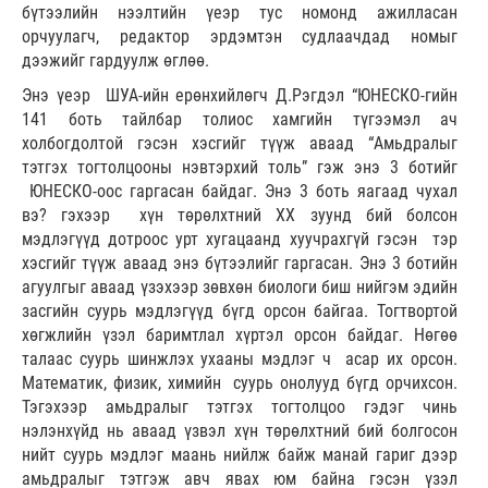
бүтээлийн нээлтийн үеэр тус номонд ажилласан
орчуулагч, редактор эрдэмтэн судлаачдад номыг
дээжийг гардуулж өглөө.
Энэ үеэр ШУА-ийн ерөнхийлөгч Д.Рэгдэл “ЮНЕСКО-гийн
141 боть тайлбар толиос хамгийн түгээмэл ач
холбогдолтой гэсэн хэсгийг түүж аваад “Амьдралыг
тэтгэх тогтолцооны нэвтэрхий толь” гэж энэ 3 ботийг
ЮНЕСКО-оос гаргасан байдаг. Энэ 3 боть яагаад чухал
вэ? гэхээр хүн төрөлхтний XX зуунд бий болсон
мэдлэгүүд дотроос урт хугацаанд хуучрахгүй гэсэн тэр
хэсгийг түүж аваад энэ бүтээлийг гаргасан. Энэ 3 ботийн
агуулгыг аваад үзэхээр зөвхөн биологи биш нийгэм эдийн
засгийн суурь мэдлэгүүд бүгд орсон байгаа. Тогтвортой
хөгжлийн үзэл баримтлал хүртэл орсон байдаг. Нөгөө
талаас суурь шинжлэх ухааны мэдлэг ч асар их орсон.
Математик, физик, химийн суурь онолууд бүгд орчихсон.
Тэгэхээр амьдралыг тэтгэх тогтолцоо гэдэг чинь
нэлэнхүйд нь аваад үзвэл хүн төрөлхтний бий болгосон
нийт суурь мэдлэг маань нийлж байж манай гариг дээр
амьдралыг тэтгэж авч явах юм байна гэсэн үзэл