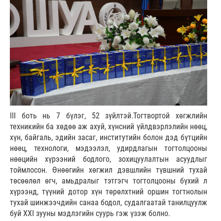
III боть нь 7 бүлэг, 52 зүйлтэй.Тогтвортой хөгжлийн
техникийн ба хөдөө аж ахуй, хүнсний үйлдвэрлэлийн нөөц,
хүн, байгаль, эдийн засаг, институтийн болон дэд бүтцийн
нөөц, технологи, мэдээлэл, удирдлагын тогтолцооны
нөөцийн хүрээний бодлого, зохицуулалтын асуудлыг
тоймлосон. Өнөөгийн хөгжил дэвшлийн түвшний тухай
төсөөлөл өгч, амьдралыг тэтгэгч тогтолцооны бүхий л
хүрээнд, түүний дотор хүн төрөлхтний оршин тогтнолын
тухай шинжээчдийн санаа бодол, судалгаатай танилцуулж
буй ХХI зууны мэдлэгийн суурь гэж үзэж болно.