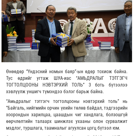
Өнөөдөр “Үндэсний номын баяр”-ын өдөр тохиож байна.
Тус өдрийг угтаж ШУА-иас “АМЬДРАЛЫГ ТЭТГЭГЧ
ТОГТОЛЦООНЫ НЭВТЭРХИЙ ТОЛЬ” 3 боть бүтээлээ
хэвлүүлж уншигч түмэндээ бэлэг барьж байна.
“Амьдралыг тэтгэгч тогтолцооны нэвтэрхий толь” нь
”Байгаль, нийгмийн орчин үеийн төлөв байдал, тэдгээрийн
хоорондын харилцаа, цаашдын чиг хандлага, болзошгүй
өөрчлөлтийн талаарх шинжлэх ухааны олон сурвалжит
мэдлэг, туршлага, таамналыг агуулсан цогц бүтээл юм.