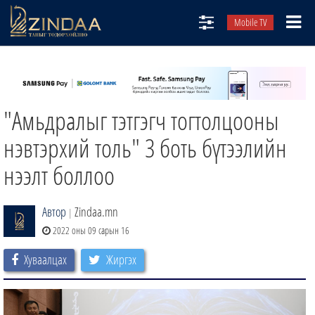
Mobile TV
НИЙТЛЭЛЧИД
ТВ8
"Амьдралыг тэтгэгч тогтолцооны
ӨГЛӨӨНИЙ СОНИН
АУДИО ЗОХИОЛ
нэвтэрхий толь" 3 боть бүтээлийн
ЗИНДАА СЭТГҮҮЛ
нээлт боллоо
Автор
Zindaa.mn
|
2022 оны 09 сарын 16
Хуваалцах
Жиргэх