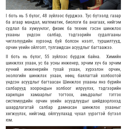
I боть нь 5 бүлэг, 48 зүйлээс бүрджээ. Тус бүтээлд газар
ба агаар мандал, математик, биологи ба анагаах, нийгэм
судлал ба хүмүүнлэг, физик ба техник гэсэн шинжлэх
ухааны үндсэн салбар, тэдгээрийн судалгааны
чиглэлүүдийн хүрээнд буй болсон нээлт, туршилтууд,
орчин үеийн ойлголт, тулгамдсан асуудлыг багтаажээ.
II боть нь бүлэг, 55 зүйлээс бүрдэж байна. Химийн
шинжлэх ухаан, ус ба усны инженер, эрчим хүч ба эрчим
хүчний инженерийн тухай ухаан, хүрээлэн орчин,
экологийн шинжлэх ухаан, нөөц баялагтай холбоотой
үндсэн асуудлыг багтаасан Шинжлэх ухааны янз бүрийн
салбарууд хоорондын холбоог илрүүлэх, тэдгээрийн
харилцан хамаарлыг тогтоох, амьдралыг тэтгэх
системүүдийн орчин үеийн асуудлуудыг шийдвэрлэхэд
шаардлагатай салбар дамнасан шинжлэх ухааныг
хөгжүүлэх, нийгэмд ойлгуулахад чухал үүрэгтэй бүтээл
юм.