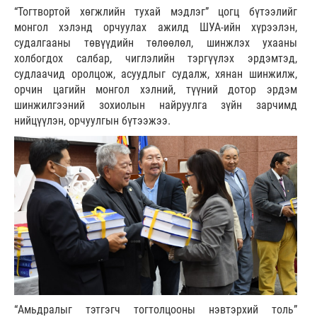
“Тогтвортой хөгжлийн тухай мэдлэг” цогц бүтээлийг
монгол хэлэнд орчуулах ажилд ШУА-ийн хүрээлэн,
судалгааны төвүүдийн төлөөлөл, шинжлэх ухааны
холбогдох салбар, чиглэлийн тэргүүлэх эрдэмтэд,
судлаачид оролцож, асуудлыг судалж, хянан шинжилж,
орчин цагийн монгол хэлний, түүний дотор эрдэм
шинжилгээний зохиолын найруулга зүйн зарчимд
нийцүүлэн, орчуулгын бүтээжээ.
“Амьдралыг тэтгэгч тогтолцооны нэвтэрхий толь”