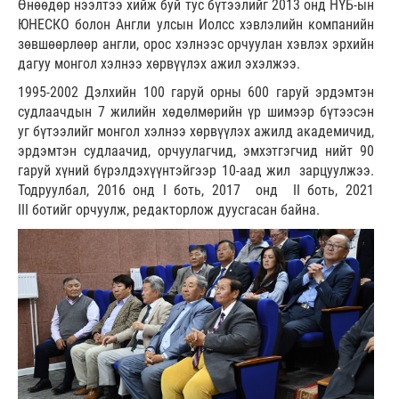
Өнөөдөр нээлтээ хийж буй тус бүтээлийг 2013 онд НҮБ-ын
ЮНЕСКО болон Англи улсын Иолсс хэвлэлийн компанийн
зөвшөөрлөөр англи, орос хэлнээс орчуулан хэвлэх эрхийн
дагуу монгол хэлнээ хөрвүүлэх ажил эхэлжээ.
1995-2002 Дэлхийн 100 гаруй орны 600 гаруй эрдэмтэн
судлаачдын 7 жилийн хөдөлмөрийн үр шимээр бүтээсэн
уг бүтээлийг монгол хэлнээ хөрвүүлэх ажилд академичид,
эрдэмтэн судлаачид, орчуулагчид, эмхэтгэгчид нийт 90
гаруй хүний бүрэлдэхүүнтэйгээр 10-аад жил зарцуулжээ.
Тодруулбал, 2016 онд I боть, 2017 онд II боть, 2021
III ботийг орчуулж, редакторлож дуусгасан байна.