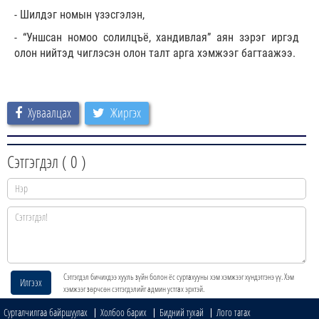
- Шилдэг номын үзэсгэлэн,
- “Уншсан номоо солилцъё, хандивлая” аян зэрэг иргэд
олон нийтэд чиглэсэн олон талт арга хэмжээг багтаажээ.
Хуваалцах
Жиргэх
Сэтгэгдэл (
0
)
Сэтгэгдэл бичихдээ хууль зүйн болон ёс суртахууны хэм хэмжээг хүндэтгэнэ үү. Хэм
Илгээх
хэмжээг зөрчсөн сэтгэгдэлийг админ устгах эрхтэй.
Сурталчилгаа байршуулах
Холбоо барих
Бидний тухай
Лого татах