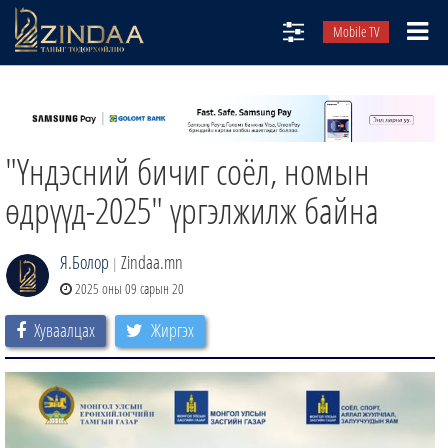
Mobile TV
НИЙТЛЭЛЧИД
ТВ8
"Үндэсний бичиг соёл, номын
ӨГЛӨӨНИЙ СОНИН
АУДИО ЗОХИОЛ
өдрүүд-2025" үргэлжилж байна
ЗИНДАА СЭТГҮҮЛ
Я.Болор
Zindaa.mn
|
2025 оны 09 сарын 20
Хуваалцах
Жиргэх