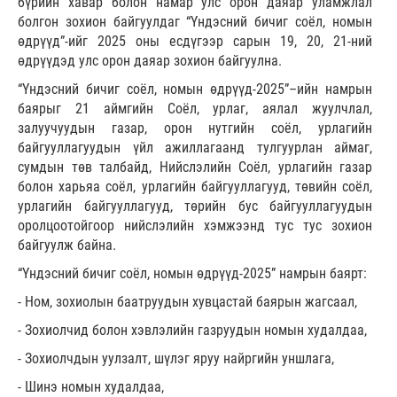
бүрийн хавар болон намар улс орон даяар уламжлал
болгон зохион байгуулдаг “Үндэсний бичиг соёл, номын
өдрүүд”-ийг 2025 оны есдүгээр сарын 19, 20, 21-ний
өдрүүдэд улс орон даяар зохион байгуулна.
“Үндэсний бичиг соёл, номын өдрүүд-2025”–ийн намрын
баярыг 21 аймгийн Соёл, урлаг, аялал жуулчлал,
залуучуудын газар, орон нутгийн соёл, урлагийн
байгууллагуудын үйл ажиллагаанд тулгуурлан аймаг,
сумдын төв талбайд, Нийслэлийн Соёл, урлагийн газар
болон харьяа соёл, урлагийн байгууллагууд, төвийн соёл,
урлагийн байгууллагууд, төрийн бус байгууллагуудын
оролцоотойгоор нийслэлийн хэмжээнд тус тус зохион
байгуулж байна.
“Үндэсний бичиг соёл, номын өдрүүд-2025” намрын баярт:
- Ном, зохиолын баатруудын хувцастай баярын жагсаал,
- Зохиолчид болон хэвлэлийн газруудын номын худалдаа,
- Зохиолчдын уулзалт, шүлэг яруу найргийн уншлага,
- Шинэ номын худалдаа,