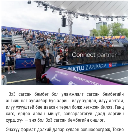
3х3 сагсан бөмбөг бол уламжлалт сагсан бөмбөгийн
энгийн нэг хувилбар бус харин илүү хурдан, илүү эрчтэй,
илүү үзүүштэй бие даасан төрөл болж хөгжсөн билээ. Ганц
сагс, ердөө арван минут, завсарлагагүй дээд зэргийн
хурд, хүч — энэ бол 3х3 сагсан бөмбөгийн онцлог.
Энэхүү формат дэлхий даяар хүлээн зөвшөөрөгдөж, Токио