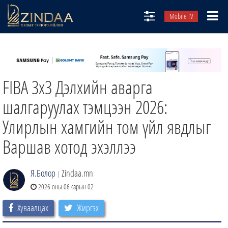
Mobile TV
НИЙТЛЭЛЧИД
ТВ8
FIBA 3x3 Дэлхийн аварга
ӨГЛӨӨНИЙ СОНИН
АУДИО ЗОХИОЛ
шалгаруулах тэмцээн 2026:
ЗИНДАА СЭТГҮҮЛ
Улирлын хамгийн том үйл явдлыг
Варшав хотод эхэллээ
Я.Болор
Zindaa.mn
|
2026 оны 06 сарын 02
Хуваалцах
Жиргэх