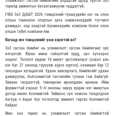
Уламжлалт сагсан бөмбөгийн алдартай одууд хүртэл 3х3
төрөлд амжилтыг баталгаажуулж чаддаггүй.
FIBA 3x3 ДАШТ 2026 тэмцээний түншүүдийн нэг нь олон
улсын томоохон спортын арга хэмжээнүүдийг тогтмол
дэмждэг, нэр хүндтэй букмекерийн компани болох олон
улсын 1xBet компани юм.
Яагаад энэ тэмцээнийг үзэх хэрэгтэй вэ?
3х3 сагсан бөмбөг нь уламжлалт сагсан бөмбөгөөс эрс
ялгаатай. Юуны өмнө гайхалтай хурд, эрч хүчээрээ
онцлог. Тоглолт ердөө 10 минут үргэлжилдэг (эсвэл аль
нэг баг 21 оноонд түрүүлж хүрэх хүртэл), эзэмшил бүр 12
секундын хугацаатай. Удаан завсарлага, бөмбөгийг удаан
дамжуулах, болгоомжтой тактикийн тулаан гэж байхгүй.
Зөвхөн тасралтгүй, төвлөрсөн өрсөлдөөн өрнөнө. Ийм
форматтай учраас 5–6 онооны зөрүү ердөө нэг минутын
дотор нөхөх боломжтой. Тиймээс сул хэмээн тооцогдсон
багууд ч бараг бүх тоглолтод амжилт гаргах боломжтой
байдаг.
Мөн энэ төрөл нь уламжлалт сагсан бөмбөгтэй