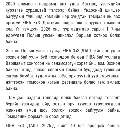
2020 олимпын наадамд анх удаа багтаж, үзэгчдийн
хүрээгээ хурдацтай тэлсээр байна. Үндэсний шигшээ
багуудын түвшинд хамгийн нэр хүндтэй тэмцээн нь яах
аргагүй FIBA 3x3 Дэлхийн аварга шалгаруулах тэмцээн
юм. Уг тэмцээн 2026 оны зургаадугаар сарын 1–7-ны
өдрүүдэд Польш улсын нийслэл Варшав хотноо болж
байна.
Энэ нь Польш улсын хувьд FIBA 3x3 ДАШТ-ийг анх удаа
зохион байгуулж буй тохиолдол бөгөөд FIBA байгууллага
Варшавыг сонгосон нь санамсаргүй хэрэг биш юм. Зохион
байгуулагчид зөвхөн спортын тэмцээн бус, дээд түвшний
сагсан бөмбөг, гудамжны соёл, эрч хүчтэй уур амьсгалыг
нэгтгэсэн томоохон хотын фестиваль болно гэж амлаж
байна.
Тэмцээн задгай талбайд болж байгаа бөгөөд тоглолт
бүрийг үзэгчдэд ойр, хотын эрч хүчээр хүрээлэгдсэн
жинхэнэ амьд шоу болгон зохион байгуулж байна.
Тэмцээний формат ба оролцогчид
FIBA 3x3 ДАШТ 2026-д нийт 40 баг оролцож байна.