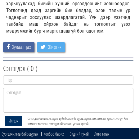
харьцуулахад биеийн хүчний өрсөлдөөнийг зөвшөөрдөг.
Тоглогчид дээд зэргийн бие бялдар, олон талын ур
чадварыг хослуулах шаардлагатай. Үүн дээр үзэгчид
талбайд маш ойрхон байдаг нь тоглолтыг үзэх
мэдрэмжийг бүр ч мартагдашгүй болгодог юм.
Хуваалцах
Жиргэх
Сэтгэгдэл (
0
)
Сэтгэгдэл бичихдээ хууль зүйн болон ёс суртахууны хэм хэмжээг хүндэтгэнэ үү. Хэм
Илгээх
хэмжээг зөрчсөн сэтгэгдэлийг админ устгах эрхтэй.
Сурталчилгаа байршуулах
Холбоо барих
Бидний тухай
Лого татах