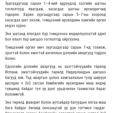
Зургаадугаар сарын 1–4-ний өдрүүдэд хэсгийн шатны
тоглолтууд явагдаж, хасагдах шатны өрсөлдөгчид
тодорно. Харин зургаадугаар сарын 5–7-ны хооронд
хасагдах шат эхэлж, тэмцээний өрсөлдөөн хамгийн оргил
үедээ хүрнэ.
Энэ шатанд ялагдал бүр тэмцээнээ өндөрлүүлэхтэй адил
бол ялалт бүр шигшээ тоглолтод ойртуулна.
Тэмцээний оргил мөч зургаадугаар сарын 7-нд тохиож,
эрэгтэй болон эмэгтэй ангиллын дэлхийн аваргууд тодрох
болно.
Одоогийн дэлхийн аваргууд нь эрэгтэйчүүдийн төрөлд
Испани, эмэгтэйчүүдийн төрөлд Нидерландын шигшээ
багууд юм. Тэд аваргын цолоо хамгаалахын тулд ширүүн
өрслдөх ч 3х3 сагсан бөмбөгийн өрсөлдөөн маш өндөр
түвшинд байдаг тул үр дүнг урьдчилан таамаглах бараг
боломжгүй.
Энэ төрөлд фаворит болон аутсайдер багуудын ялгаа маш
бага байдаг бөгөөд сенсаацтай үр дүн тогтмол гардаг.