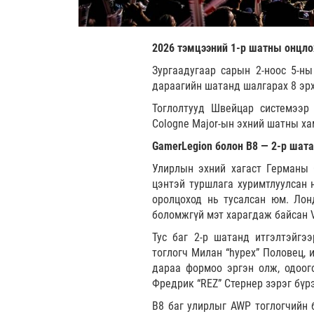
2026 тэмцээний 1-р шатны онцло
Зургаадугаар сарын 2-ноос 5-н
дараагийн шатанд шалгарах 8 эр
Тоглолтууд Швейцар системээр
Cologne Major-ын эхний шатны ха
GamerLegion болон B8 — 2-р шат
Улирлын эхний хагаст Германы 
цэнтэй туршлага хуримтлуулсан 
оролцоход нь тусалсан юм. Лон
боломжгүй мэт харагдаж байсан Vi
Тус баг 2-р шатанд итгэлтэйгэ
тоглогч Милан “hypex” Половец, и
дараа формоо эргэн олж, одоого
Фредрик “REZ” Стернер зэрэг бүр
B8 баг улирлыг AWP тоглогчийн 