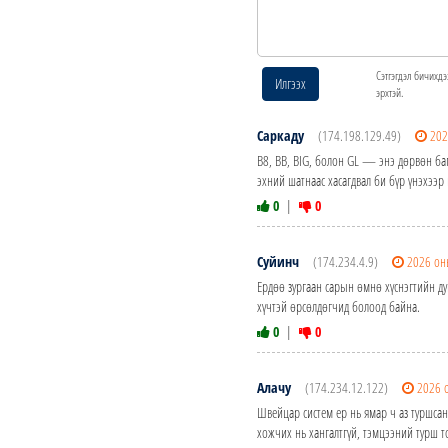
Сэтгэгдэл бичихдэ
Илгээх
эрхтэй.
Саркаду
(174.198.129.49)
202
B8, BB, BIG, болон GL — энэ дөрвөн баг
эхний шатнаас хасагдвал би бүр үнэхээр
0
|
0
Суйинч
(174.234.4.9)
2026 он
Ердөө зургаан сарын өмнө хүснэгтийн д
хүчтэй өрсөлдөгчид болоод байна.
0
|
0
Алачу
(174.234.12.122)
2026 
Швейцар систем ер нь ямар ч аз туршсан
хожчих нь хангалтгүй, тэмцээний турш то