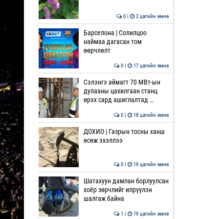
0 |
2 цагийн өмнө
Барселона | Солилцоо
наймаа дагасан том
өөрчлөлт
0 |
17 цагийн өмнө
Сэлэнгэ аймагт 70 МВт-ын
дулааны цахилгаан станц
ирэх сард ашиглалтад …
0 |
18 цагийн өмнө
ДОХИО | Газрын тосны ханш
өсөж эхэллээ
0 |
19 цагийн өмнө
Шатахуун дамлан борлуулсан
хоёр зөрчлийг илрүүлэн
шалгаж байна
1 |
19 цагийн өмнө