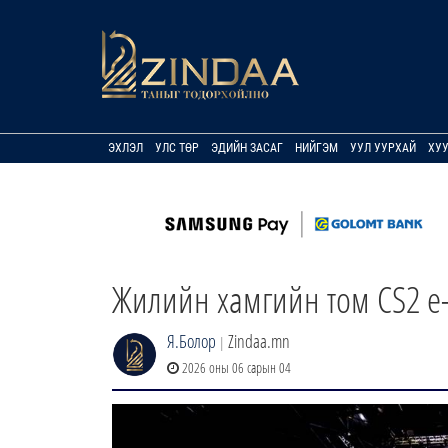
ЭХЛЭЛ
УЛС ТӨР
ЭДИЙН ЗАСАГ
НИЙГЭМ
УУЛ УУРХАЙ
ХУ
Жилийн хамгийн том CS2 е-
Я.Болор
Zindaa.mn
|
2026 оны 06 сарын 04