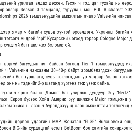
мцээний урилгаа алдах дөхсөн. Гэсэн ч тэд цаг тухайд нь өөрс
mpionship Season 3 тэмцээнд түрүүлэн, мөн PGL Bucharest 202
pionships 2026 тэмцээнүүдийн амжилтын ачаар Valve-ийн чансаа
 дээр ямар ч багийн хувьд хүчтэй өрсөлдөгч. Украины багийн 
йн төгсөгч Андрей “npl” Кухарский бөгөөд тэрээр Cologne Major 
эр хүндтэй багт шилжих боломжтой.
а
гтворгүй багуудын нэг байсан бөгөөд Tier 1 тэмцээнүүдэд их
ий ч Valve-ийн чансааны 30–40-р байрт эрэмбэлэгдсэн багуудын
рвегийн баг туршлага, хувь тоглогчдын ур чадвар болон хөгжи
өд энэ нь тэднийг 2-р шатанд хүргэнэ гэж үзэж байна.
н тухай ч ярьж болно. Домогт баг улирлын дундуур Guy “NertZ” I
ольж, Европ бүсээс Хойд Америк руу шилжин Major тэмцээнд у
алхам хийсэн. Гэсэн ч бүрэлдэхүүнд олон амжилттай тоглогчид 
үүдийн дөрвөн удаагийн MVP Жонатан “EliGE” Яблоновски онц
болон BIG-ийн хурдацтай өсөлт BetBoom бол хамгийн сонирхолто