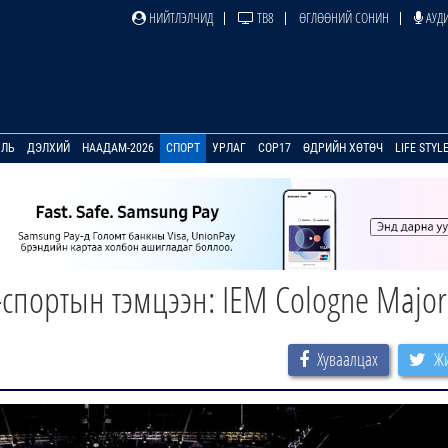
НИЙТЛЭЛЧИД
ТВ8
ӨГЛӨӨНИЙ СОНИН
АУДИ
УЛЬ
ДЭЛХИЙ
НААДАМ-2026
СПОРТ
УРЛАГ
COP17
ӨДРИЙН ХӨТӨЧ
LIFE STYL
спортын тэмцээн: IEM Cologne Major
Хуваалцах
Жи