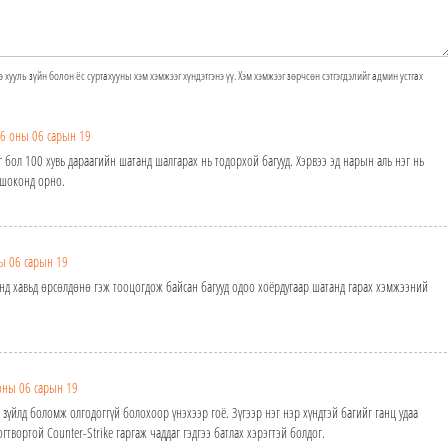
э хууль зүйн болон ёс суртахууны хэм хэмжээг хүндэтгэнэ үү. Хэм хэмжээг зөрчсөн сэтгэгдэлийг админ устгах
6 оны 06 сарын 19
 бол 100 хувь дараагийн шатанд шалгарах нь тодорхой багууд. Хэрвээ эд нарын аль нэг нь
 шоконд орно.
ы 06 сарын 19
унд хавьд өрсөлдөнө гэж тооцогдож байсан багууд одоо хоёрдугаар шатанд гарах хэмжээний
оны 06 сарын 19
 зүйлд боломж олгодоггүй болохоор үнэхээр гоё. Зүгээр нэг нэр хүндтэй багийг ганц удаа
гтвортой Counter-Strike гаргаж чаддаг гэдгээ батлах хэрэгтэй болдог.