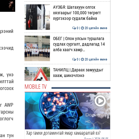
АҮЭБЯ: Шатахуун олгох
хязгаарыг 100,000 төгрөгт
хүргэхээр судалж байна
0 |
20 цагийн өмнө
цээний
ОБЕГ | Олон улсын туршлага
судлах сургалт, дадлагад 14
жээчид
алба хаагч хамр…
0 |
20 цагийн өмнө
ТАНИЛЦ | Дараах замуудыг
ж, үнэ
хааж, шинэчлэнэ
илттай
MOBILE TV
огсоох
0 |
21 цагийн өмнө
Шатахууныг олон хошуугаар
эг AWP
олгохыг үүрэгджээ
 гарсны
оглогч
0 |
21 цагийн өмнө
Хар тамхи допаминтай ямар хамааралтай вэ?
“Нүүрс пиролизийн үйлдвэр”-
ан тун
ийг төр, хувийн хэвшлийн
Бусад
| 2026-08-05