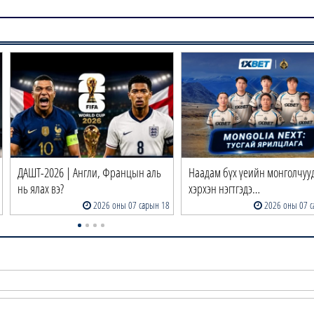
ДАШТ-2026 | Англи, Францын аль
Наадам бүх үеийн монголчуу
нь ялах вэ?
хэрхэн нэгтгэдэ…
2026 оны 07 сарын 18
2026 оны 07 с