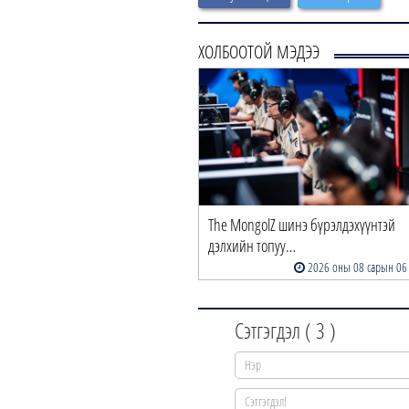
ХОЛБООТОЙ МЭДЭЭ
рселона | Солилцоо наймаа
The MongolZ шинэ бүрэлдэхүүнтэй
гасан том өөрчл…
дэлхийн топуу…
17 цагийн өмнө
2026 оны 08 сарын 06
Сэтгэгдэл (
3
)