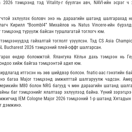
 2026 тэмцээнд тэд Vitality-г буулган авч, NAVI-ийн эсрэг ч 
гчтой эхлүүлэх боловч энэ нь дараагийн шатанд шалгарахад н
лагч Кирилл “Boombl4” Михайлов нь Natus Vincere-ийн бүрэлд
 тэмцээнд түрүүлж байсан туршлагатай тоглогч юм.
тэмцээнүүдэд гайхалтай тоглолт үзүүлсэн. Тэд CS Asia Champio
GL Bucharest 2026 тэмцээний плей-оффт шалгарсан.
гарах өндөр боломжтой. Ялангуяа Кёльн дахь тэмцээн нь Г
рондоо хийж байгаа тэмцээнтэй адил юм.
ирдлагад итгэсэн нь зөв шийдвэр болсон. fnatic-аас гэнэтийн ба
нэ багаа Major тэмцээнд амжилттай шалгаруулж чадсан. Аме
мерикийн M80 болон NRG багууд ч мөн дараагийн шатанд шалг
айны баг тэмцээнийг ялалтаар эхлүүлээд байна. Үүний зэрэгцээ
дэмжигчид IEM Cologne Major 2026 тэмцээний 1-р шатанд Хятадын
ыг дэмжинэ.