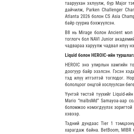
тааруухан эхлүүлж, бүр Major тэ
дайчилж, Parken Challenger Cha
Atlanta 2026 болон CS Asia Cham
байр сууриа бэхжүүлсэн.
B8 нь Mirage болон Ancient мэп
тоглогч бол NAVI Junior академи
чадвараа харуулж чадвал илүү н
Liquid болон HEROIC-ийн туршлаг
HEROIC энэ улирлын хамгийн то
доогуур байр эзэлсэн. Гэсэн хэд
тэд илүү итгэлтэй тоглодог. Но
бололцоог онцгой хослуулсан бөгө
Үүнтэй төстэй түүхийг Liquid-ий
Mario “malbsMd” Samayoa-аар с
боломжоо нэмэгдүүлэх зоригтой 
хэвээр.
Тэдний дундаас Tier 1 тэмцээн
харагдаж байна. BetBoom, MIBR 