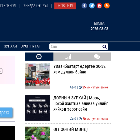
О ЗОХИОЛ
ЗИНДАА СЭТГҮҮЛ
MOBILE TV
БЯМБА
2026.08.08
E
ЗУРХАЙ
ОРОН НУТАГ
Улаанбаатарт өдөртөө 30-32
хэм дулаан байна
0 |
25 минутын өмнө
ДОРНЫН ЗУРХАЙ | Морь,
нохой жилтнээ аливаа үйлийг
хийхэд эерэг сайн
ргэх
0 |
50 минутын өмнө
ӨГЛӨӨНИЙ МЭНД!