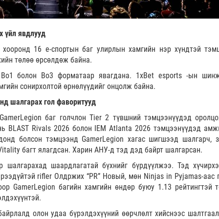
х үйл явдлууд
ы хооронд 16 е-спортын баг улирлын хамгийн нэр хүндтэй тэм
хийн төлөө өрсөлдөж байна.
 Bo1 болон Bo3 форматаар явагдана. 1xBet esports -ын шин
мгийн сонирхолтой өрнөлүүдийг онцолж байна.
анд шалгарах гол фаворитууд
GamerLegion баг голчлон Tier 2 түвшний тэмцээнүүдэд оролцо
нь BLAST Rivals 2026 болон IEM Atlanta 2026 тэмцээнүүдэд амж
донд болсон тэмцээнд GamerLegion хагас шигшээд шалгарч, з
tality багт ялагдсан. Харин АНУ-д тэд дэд байрт шалгарсан.
эр шалгарахад шаардлагатай бүхнийг бүрдүүлжээ. Тэд хүчирх
рээдүйтэй rifler Олдржих “PR” Новый, мөн Ninjas in Pyjamas-аас
ор GamerLegion багийн хамгийн өндөр буюу 1.13 рейтингтэй т
элдэхүүнтэй.
байрлалд олон удаа бүрэлдэхүүний өөрчлөлт хийснээс шалтгаал