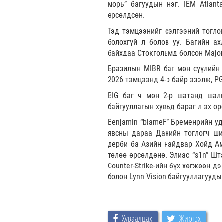
морь” багуудын нэг. IEM Atlanta
өрсөлдсөн.
Тэд тэмцээнийг сэлгээний тогло
болохгүй л болов уу. Багийн ах
байхдаа Стокгольмд болсон Major
Бразилын MIBR баг мөн сүүлийн 
2026 тэмцээнд 4-р байр эзэлж, P
BIG баг ч мөн 2-р шатанд шал
байгууллагын хувьд бараг л эх о
Benjamin “blameF” Бременрийн уд
явсны дараа Данийн тоглогч ши
дерби ба Азийн найдвар Хойд А
төлөө өрсөлдөнө. Элиас “s1n” Шт
Counter-Strike-ийн бүх хөгжөөн 
болон Lynn Vision байгууллагууд
Хуваалцах
Жиргэх