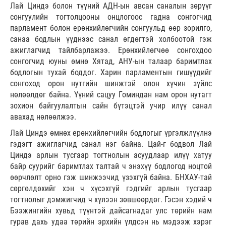
Лай Циндэ болон түүний АДН-ын авсан саналын зөрүүг
сонгуулийн тогтолцооны онцлогоос гадна сонгогчид
парламент болон ерөнхийлөгчийн сонгуульд өөр зорилго,
санаа бодлын үүднээс санал өгдөгтэй холбоотой гэж
ажиглагчид тайлбарлажээ. Ерөнхийлөгчөө сонгохдоо
сонгогчид юуны өмнө Хятад, АНУ-ын талаар баримтлах
бодлогын тухай боддог. Харин парламентын гишүүдийг
сонгоход орон нутгийн шинжтэй олон хүчин зүйлс
нөлөөлдөг байна. Үүний сацуу Гоминдан нам орон нутагт
зохион байгуулалтын сайн бүтэцтэй учир илүү санал
авахад нөлөөлжээ.
Лай Циндэ өмнөх ерөнхийлөгчийн бодлогыг үргэлжлүүлнэ
гэдэгт ажиглагчид санал нэг байна. Цай-г бодвол Лай
Циндэ арлын тусгаар тогтнолын асуудлаар илүү хатуу
байр суурийг баримтлах талтай ч энэхүү бодлогод ноцтой
өөрчлөлт орно гэж шинжээчид үзэхгүй байна. БНХАУ-тай
сөргөлдөхийг хэн ч хүсэхгүй гэдгийг арлын тусгаар
тогтнолыг дэмжигчид ч хүлээн зөвшөөрдөг. Гэсэн хэдий ч
Бээжингийн хувьд түүнтэй дайсагнадаг улс төрийн нам
гурав дахь удаа төрийн эрхийн үлдсэн нь мэдээж хэрэг