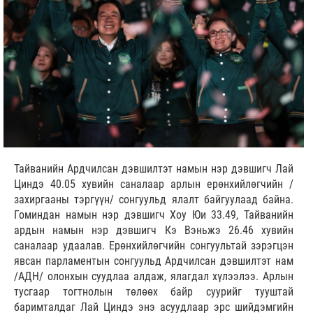
Тайванийн Ардчилсан дэвшилтэт намын нэр дэвшигч Лай
Циндэ 40.05 хувийн саналаар арлын ерөнхийлөгчийн /
захиргааны тэргүүн/ сонгуульд ялалт байгуулаад байна.
Гоминдан намын нэр дэвшигч Хоу Юи 33.49, Тайванийн
ардын намын нэр дэвшигч Кэ Вэньжэ 26.46 хувийн
саналаар удаалав. Ерөнхийлөгчийн сонгуультай зэрэгцэн
явсан парламентын сонгуульд Ардчилсан дэвшилтэт нам
/АДН/ олонхын суудлаа алдаж, ялагдал хүлээлээ. Арлын
тусгаар тогтнолын төлөөх байр суурийг тууштай
баримталдаг Лай Циндэ энэ асуудлаар эрс шийдэмгийн