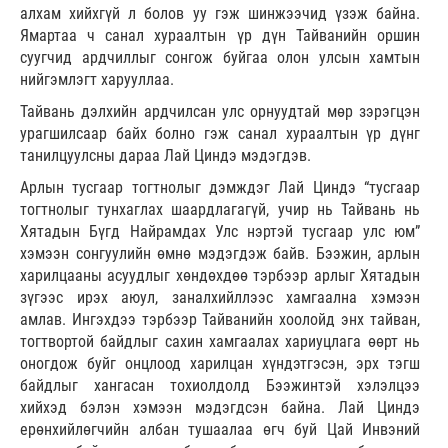
алхам хийхгүй л болов уу гэж шинжээчид үзэж байна.
Ямартаа ч санал хураалтын үр дүн Тайванийн оршин
суугчид ардчиллыг сонгож буйгаа олон улсын хамтын
нийгэмлэгт харууллаа.
Тайвань дэлхийн ардчилсан улс орнуудтай мөр зэрэгцэн
урагшилсаар байх болно гэж санал хураалтын үр дүнг
танилцуулсны дараа Лай Циндэ мэдэгдэв.
Арлын тусгаар тогтнолыг дэмждэг Лай Циндэ “тусгаар
тогтнолыг тунхаглах шаардлагагүй, учир нь Тайвань нь
Хятадын Бүгд Найрамдах Улс нэртэй тусгаар улс юм”
хэмээн сонгуулийн өмнө мэдэгдэж байв. Бээжин, арлын
харилцааны асуудлыг хөндөхдөө тэрбээр арлыг Хятадын
зүгээс ирэх аюул, заналхийллээс хамгаална хэмээн
амлав. Ингэхдээ тэрбээр Тайванийн хоолойд энх тайван,
тогтвортой байдлыг сахин хамгаалах хариуцлага өөрт нь
оногдож буйг онцлоод харилцан хүндэтгэсэн, эрх тэгш
байдлыг хангасан тохиолдолд Бээжинтэй хэлэлцээ
хийхэд бэлэн хэмээн мэдэгдсэн байна. Лай Циндэ
ерөнхийлөгчийн албан тушаалаа өгч буй Цай Инвэний