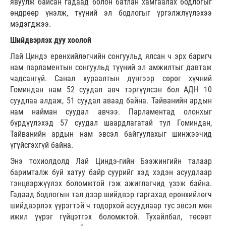
явуулж байсан гадаад болон батлан хамгаалах бодлогыг
өндрөөр үнэлж, түүний эл бодлогыг үргэлжлүүлэхээ
мэдэгджээ.
Шийдвэрлэх дуу хоолой
Лай Циндэ ерөнхийлөгчийн сонгуульд ялсан ч эрх баригч
нам парламентын сонгуульд түүний эл амжилтыг давтаж
чадсангүй. Санал хураалтын дүнгээр сөрөг хүчний
Гоминдан нам 52 суудал авч тэргүүлсэн бол АДН 10
суудлаа алдаж, 51 суудал аваад байна. Тайванийн ардын
нам найман суудал авчээ. Парламентад олонхыг
бүрдүүлэхэд 57 суудал шаардлагатай тул Гоминдан,
Тайванийн ардын нам эвсэл байгуулахыг шинжээчид
үгүйсгэхгүй байна.
Энэ тохиолдолд Лай Циндэ-гийн Бээжингийн талаар
баримталж буй хатуу байр суурийг хэд хэдэн асуудлаар
тэнцвэржүүлэх боломжтой гэж ажиглагчид үзэж байна.
Гадаад бодлогын тал дээр шийдвэр гаргахад ерөнхийлөгч
шийдвэрлэх үүрэгтэй ч тодорхой асуудлаар тус эвсэл мөн
ижил үүрэг гүйцэтгэх боломжтой. Тухайлбал, төсөвт