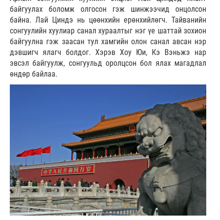
байгуулах боломж олгосон гэж шинжээчид онцолсон
байна. Лай Циндэ нь цөөнхийн ерөнхийлөгч. Тайванийн
сонгуулийн хуулиар санал хураалтыг нэг үе шаттай зохион
байгуулна гэж заасан тул хамгийн олон санал авсан нэр
дэвшигч ялагч болдог. Хэрэв Хоу Юи, Кэ Вэньжэ нар
эвсэл байгуулж, сонгуульд оролцсон бол ялах магадлал
өндөр байлаа.