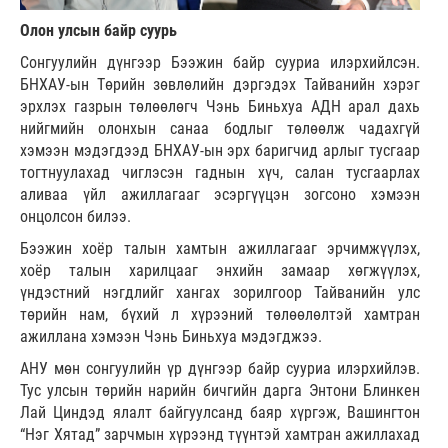
Олон улсын байр суурь
Сонгуулийн дүнгээр Бээжин байр сууриа илэрхийлсэн.
БНХАУ-ын Төрийн зөвлөлийн дэргэдэх Тайванийн хэрэг
эрхлэх газрын төлөөлөгч Чэнь Биньхуа АДН арал дахь
нийгмийн олонхын санаа бодлыг төлөөлж чадахгүй
хэмээн мэдэгдээд БНХАУ-ын эрх баригчид арлыг тусгаар
тогтнуулахад чиглэсэн гаднын хүч, салан тусгаарлах
аливаа үйл ажиллагааг эсэргүүцэн зогсоно хэмээн
онцолсон билээ.
Бээжин хоёр талын хамтын ажиллагааг эрчимжүүлэх,
хоёр талын харилцааг энхийн замаар хөгжүүлэх,
үндэстний нэгдлийг хангах зорилгоор Тайванийн улс
төрийн нам, бүхий л хүрээний төлөөлөлтэй хамтран
ажиллана хэмээн Чэнь Биньхуа мэдэгджээ.
АНУ мөн сонгуулийн үр дүнгээр байр сууриа илэрхийлэв.
Тус улсын төрийн нарийн бичгийн дарга Энтони Блинкен
Лай Циндэд ялалт байгуулсанд баяр хүргэж, Вашингтон
“Нэг Хятад” зарчмын хүрээнд түүнтэй хамтран ажиллахад