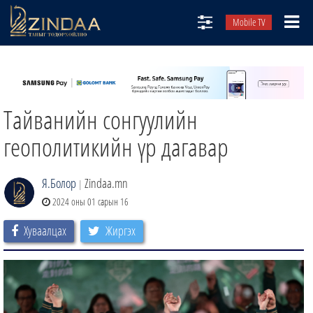
Mobile TV
НИЙТЛЭЛЧИД
ТВ8
Тайванийн сонгуулийн
ӨГЛӨӨНИЙ СОНИН
АУДИО ЗОХИОЛ
геополитикийн үр дагавар
ЗИНДАА СЭТГҮҮЛ
Я.Болор
Zindaa.mn
|
2024 оны 01 сарын 16
Хуваалцах
Жиргэх