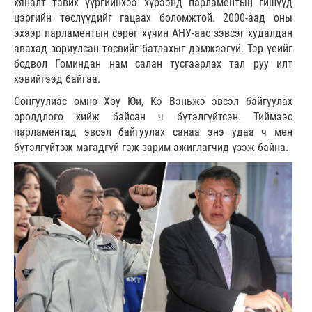
хяналт тавих үүргийнхээ хүрээнд парламентын гишүүд
цэргийн төслүүдийг гацаах боломжтой. 2000-аад оны
эхээр парламентын сөрөг хүчин АНУ-аас зэвсэг худалдан
авахад зориулсан төсвийг батлахыг дэмжээгүй. Тэр үеийг
бодвол Гоминдан нам салан тусгаарлах тал руу илт
хэвийгээд байгаа.
Сонгуулиас өмнө Хоу Юи, Кэ Вэньжэ эвсэл байгуулах
оролдлого хийж байсан ч бүтэлгүйтсэн. Тиймээс
парламентад эвсэл байгуулах санаа энэ удаа ч мөн
бүтэлгүйтэж магадгүй гэж зарим ажиглагчид үзэж байна.