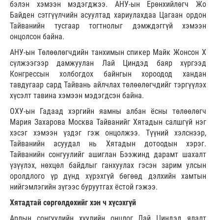
бэлэн хэмээн мэдэгджээ. АНУ-ын Ерөнхийлөгч Жо
Байден сэтгүүлчийн асуултад хариулахдаа Цагаан ордон
Тайванийн тусгаар тогтнолыг дэмждэггүй хэмээн
онцолсон байна.
АНУ-ын Төлөөлөгчдийн танхимын спикер Майк Жонсон Х
сүлжээгээр дамжуулан Лай Циндэд баяр хүргээд
Конгрессын холбогдох байнгын хороодод хандан
тавдугаар сард Тайвань айлчлах төлөөлөгчдийг тэргүүлэх
хүсэлт тавина хэмээн мэдэгдсэн байна.
ОХУ-ын Гадаад хэргийн яамны албан ёсны төлөөлөгч
Мария Захарова Москва Тайванийг Хятадын салшгүй нэг
хэсэг хэмээн үздэг гэж онцолжээ. Түүний хэлснээр,
Тайванийн асуудал нь Хятадын дотоодын хэрэг.
Тайванийн сонгуулийг ашиглан Бээжинд дарамт шахалт
үзүүлэх, нөхцөл байдлыг ганхуулах гэсэн зарим улсын
оролдлого үр дүнд хүрэхгүй бөгөөд дэлхийн хамтын
нийгэмлэгийн зүгээс буруутгах ёстой гэжээ.
Хятадтай сөргөлдөхийг хэн ч хүсэхгүй
Арлын сонгуулийн хуулийн онцлог Лай Циндэд ялалт