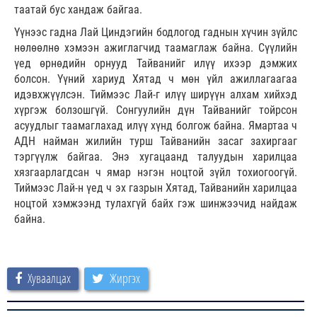
таатай бус хандаж байгаа.
Үүнээс гадна Лай Циндэгийн бодлогод гаднын хүчин зүйлс
нөлөөлнө хэмээн ажиглагчид таамаглаж байна. Сүүлийн
үед өрнөдийн орнууд Тайванийг илүү ихээр дэмжих
болсон. Үүний хариуд Хятад ч мөн үйл ажиллагаагаа
идэвхжүүлсэн. Тиймээс Лай-г илүү ширүүн алхам хийхэд
хүргэж болзошгүй. Сонгуулийн дүн Тайванийг тойрсон
асуудлыг таамаглахад илүү хүнд болгож байна. Ямартаа ч
АДН найман жилийн турш Тайванийн засаг захиргааг
тэргүүлж байгаа. Энэ хугацаанд талуудын харилцаа
хязгаарлагдсан ч ямар нэгэн ноцтой зүйл тохиогоогүй.
Тиймээс Лай-н үед ч эх газрын Хятад, Тайванийн харилцаа
ноцтой хэмжээнд тулахгүй байх гэж шинжээчид найдаж
байна.
Хуваалцах
Жиргэх