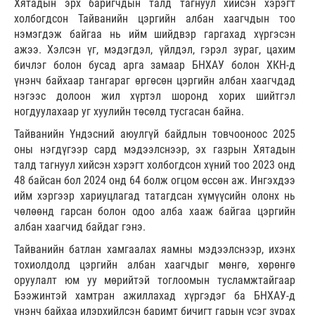
Хятадын эрх баригчдын талд тагнуул хийсэн хэрэгт
холбогдсон Тайванийн цэргийн албан хаагчдын тоо
нэмэгдэж байгаа нь ийм шийдвэр гаргахад хүргэсэн
ажээ. Хэлсэн үг, мэдэгдэл, үйлдэл, гэрэл зураг, цахим
бичлэг болон бусад арга замаар БНХАУ болон ХКН-д
үнэнч байхаар тангараг өргөсөн цэргийн албан хаагчдад
нэгээс долоон жил хүртэл шоронд хорих шийтгэл
ногдуулахаар уг хуулийн төсөлд тусгасан байна.
Тайванийн Үндэсний аюулгүй байдлын товчооноос 2025
оны нэгдүгээр сард мэдээлснээр, эх газрын Хятадын
талд тагнуул хийсэн хэрэгт холбогдсон хүний тоо 2023 онд
48 байсан бол 2024 онд 64 болж огцом өссөн аж. Ингэхдээ
ийм хэргээр хариуцлагад татагдсан хүмүүсийн олонх нь
чөлөөнд гарсан болон одоо алба хааж байгаа цэргийн
албан хаагчид байдаг гэнэ.
Тайванийн батлан хамгаалах яамны мэдээлснээр, ихэнх
тохиолдолд цэргийн албан хаагчдыг мөнгө, хөрөнгө
оруулалт юм уу мөрийтэй тоглоомын тусламжтайгаар
Бээжинтэй хамтран ажиллахад хүргэдэг ба БНХАУ-д
үнэнч байхаа илэрхийлсэн баримт бичигт гарын үсэг зурах