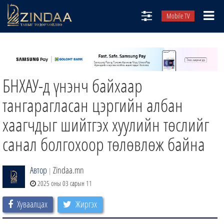
Mobile TV
НИЙТЛЭЛЧИД
ТВ8
БНХАУ-д үнэнч байхаар
ӨГЛӨӨНИЙ СОНИН
АУДИО ЗОХИОЛ
тангарагласан цэргийн албан
ЗИНДАА СЭТГҮҮЛ
хаагчдыг шийтгэх хуулийн төслийг
санал болгохоор төлөвлөж байна
Автор
Zindaa.mn
|
2025 оны 03 сарын 11
Хуваалцах
Жиргэх