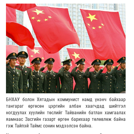
БНХАУ болон Хятадын коммунист намд үнэнч байхаар
тангараг өргөсөн цэргийн албан хаагчдад шийтгэл
ногдуулах хуулийн төслийг Тайванийн батлан хамгаалах
яамнаас Засгийн газарт өргөн барихаар төлөвлөж байна
гэж Тайпэй Таймс сонин мэдээлсэн байна.