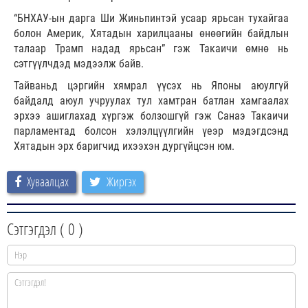
“БНХАУ-ын дарга Ши Жиньпинтэй усаар ярьсан тухайгаа
болон Америк, Хятадын харилцааны өнөөгийн байдлын
талаар Трамп надад ярьсан” гэж Такаичи өмнө нь
сэтгүүлчдэд мэдээлж байв.
Тайваньд цэргийн хямрал үүсэх нь Японы аюулгүй
байдалд аюул учруулах тул хамтран батлан хамгаалах
эрхээ ашиглахад хүргэж болзошгүй гэж Санаэ Такаичи
парламентад болсон хэлэлцүүлгийн үеэр мэдэгдсэнд
Хятадын эрх баригчид ихээхэн дургүйцсэн юм.
Хуваалцах
Жиргэх
Сэтгэгдэл (
0
)