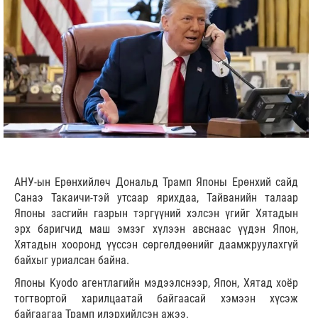
АНУ-ын Ерөнхийлөч Дональд Трамп Японы Ерөнхий сайд
Санаэ Такаичи-тэй утсаар ярихдаа, Тайванийн талаар
Японы засгийн газрын тэргүүний хэлсэн үгийг Хятадын
эрх баригчид маш эмзэг хүлээн авснаас үүдэн Япон,
Хятадын хооронд үүссэн сөргөлдөөнийг даамжруулахгүй
байхыг уриалсан байна.
Японы Kyodo агентлагийн мэдээлснээр, Япон, Хятад хоёр
тогтвортой харилцаатай байгаасай хэмээн хүсэж
байгаагаа Трамп илэрхийлсэн ажээ.