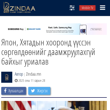
Mobile TV
НИЙТЛЭЛЧИД
ТВ8
Япон, Хятадын хооронд үүссэн
ӨГЛӨӨНИЙ СОНИН
АУДИО ЗОХИОЛ
сөргөлдөөнийг даамжруулахгүй
ЗИНДАА СЭТГҮҮЛ
байхыг уриалав
Автор
Zindaa.mn
|
2025 оны 11 сарын 28
Хуваалцах
Жиргэх