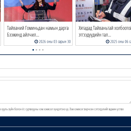
Тайваний Гоминьдан намын дарга
Хятадад Тайваньтай холбоото
Бээжинд айлчил…
этгээдүүдийн тал…
2026 оны 03 сарын 30
2025 оны 06 с
э хууль зүйн болон ёс суртахууны хэм хэмжээг хүндэтгэнэ үү. Хэм хэмжээг зөрчсөн сэтгэгдэлийг админ устгах