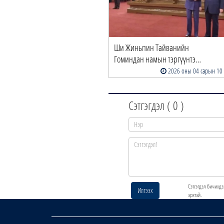
Ши Жиньпин Тайванийн
Гоминдан намын тэргүүнтэ…
2026 оны 04 сарын 10
Сэтгэгдэл (
0
)
Сэтгэгдэл бичихдэ
Илгээх
эрхтэй.