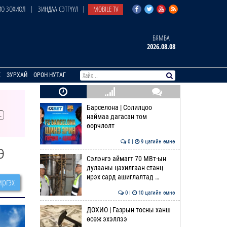
О ЗОХИОЛ
ЗИНДАА СЭТГҮҮЛ
MOBILE TV
БЯМБА
2026.08.08
E
ЗУРХАЙ
ОРОН НУТАГ
Барселона | Солилцоо
наймаа дагасан том
өөрчлөлт
0 |
9 цагийн өмнө
э
Сэлэнгэ аймагт 70 МВт-ын
дулааны цахилгаан станц
ирэх сард ашиглалтад …
ргэх
0 |
10 цагийн өмнө
ДОХИО | Газрын тосны ханш
өсөж эхэллээ