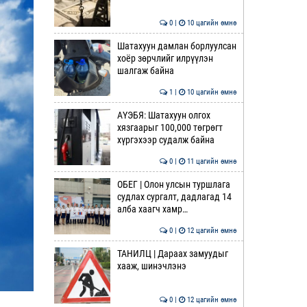
0 |
10 цагийн өмнө
Шатахуун дамлан борлуулсан
хоёр зөрчлийг илрүүлэн
шалгаж байна
1 |
10 цагийн өмнө
АҮЭБЯ: Шатахуун олгох
хязгаарыг 100,000 төгрөгт
хүргэхээр судалж байна
0 |
11 цагийн өмнө
ОБЕГ | Олон улсын туршлага
судлах сургалт, дадлагад 14
алба хаагч хамр…
0 |
12 цагийн өмнө
ТАНИЛЦ | Дараах замуудыг
хааж, шинэчлэнэ
0 |
12 цагийн өмнө