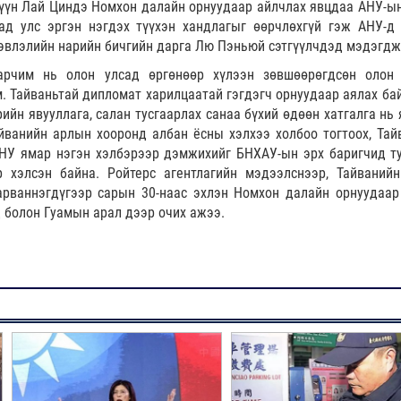
гүүн Лай Циндэ Номхон далайн орнуудаар айлчлах явцдаа АНУ-ын
ад улс эргэн нэгдэх түүхэн хандлагыг өөрчлөхгүй гэж АНУ-д 
влэлийн нарийн бичгийн дарга Лю Пэньюй сэтгүүлчдэд мэдэгдж
арчим нь олон улсад өргөнөөр хүлээн зөвшөөрөгдсөн олон
. Тайваньтай дипломат харилцаатай гэгдэгч орнуудаар аялах ба
рийн явууллага, салан тусгаарлах санаа бүхий өдөөн хатгалга нь
айванийн арлын хооронд албан ёсны хэлхээ холбоо тогтоох, Тай
АНУ ямар нэгэн хэлбэрээр дэмжихийг БНХАУ-ын эрх баригчид т
 хэлсэн байна. Ройтерс агентлагийн мэдээлснээр, Тайванийн
арваннэгдүгээр сарын 30-наас эхлэн Номхон далайн орнуудаар
 болон Гуамын арал дээр очих ажээ.