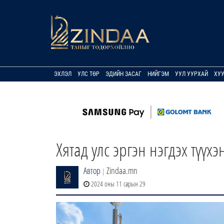
ЭХЛЭЛ
УЛС ТӨР
ЭДИЙН ЗАСАГ
НИЙГЭМ
УУЛ УУРХАЙ
ХУ
Хятад улс эргэн нэгдэх түүх
Автор
Zindaa.mn
|
2024 оны 11 сарын 29