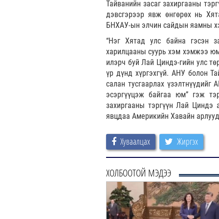
Тайванийн засаг захиргааны тэр
дэвсгэрээр явж өнгөрөх нь Хят
БНХАУ-ын элчин сайдын яамны хэ
“Нэг Хятад улс байна гэсэн з
харилцааны суурь хэм хэмжээ юм
илэрч буй Лай Циндэ-гийн улс тө
үр дүнд хүргэхгүй. АНУ болон Т
салан тусгаарлах үзэлтнүүдийг 
эсэргүүцэж байгаа юм” гэж тэр
захиргааны тэргүүн Лай Циндэ 
явцдаа Америкийн Хавайн арлууд
Хуваалцах
Жиргэх
ХОЛБООТОЙ МЭДЭЭ