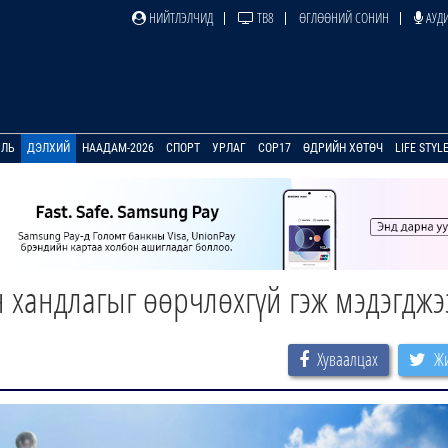
НИЙТЛЭЛЧИД
ТВ8
ӨГЛӨӨНИЙ СОНИН
АУДИ
УЛЬ
ДЭЛХИЙ
НААДАМ-2026
СПОРТ
УРЛАГ
COP17
ӨДРИЙН ХӨТӨЧ
LIFE STYL
эн хандлагыг өөрчлөхгүй гэж мэдэгджэ
Хуваалцах
Жи