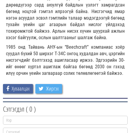
дөрөвдүгээр сард аюулгүй байдлын үзлэгт хамрагдсан
бөгөөд ноцтой гэмтэл илрээгүй байна. Нисгэгчид ямар
нэгэн асуудал эсвэл гэмтлийн талаар мэдэгдээгүй бөгөөд
тухайн үеийн цаг агаарын байдал нислэг үйлдэхэд
тохиромжтой байжээ. Арлын нисэх хүчин шуурхай ажлын
хэсэг байгуулж, ослын шалтгааныг шалгаж байна.
1985 онд Тайвань АНУ-ын “Beechcraft” компаниас хоёр
суудал бүхий 50 ширхэг Т-34С онгоц худалдан авч, цэргийн
нисгэгчдийг бэлтгэхэд ашигласаар иржээ. Эдгээрийн 30-
ийг өнөөг хүртэл ашиглаж байгаа бөгөөд 2030 он гэхэд
илүү орчин үеийн загвараар солих төлөвлөгөөтэй байжээ.
Хуваалцах
Жиргэх
Сэтгэгдэл (
0
)