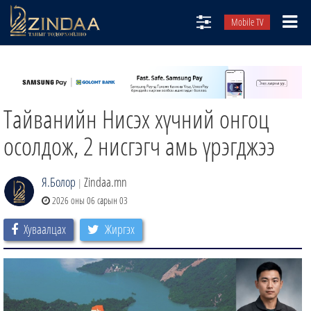
Mobile TV
НИЙТЛЭЛЧИД
ТВ8
Тайванийн Нисэх хүчний онгоц
ӨГЛӨӨНИЙ СОНИН
АУДИО ЗОХИОЛ
осолдож, 2 нисгэгч амь үрэгджээ
ЗИНДАА СЭТГҮҮЛ
Я.Болор
Zindaa.mn
|
2026 оны 06 сарын 03
Хуваалцах
Жиргэх