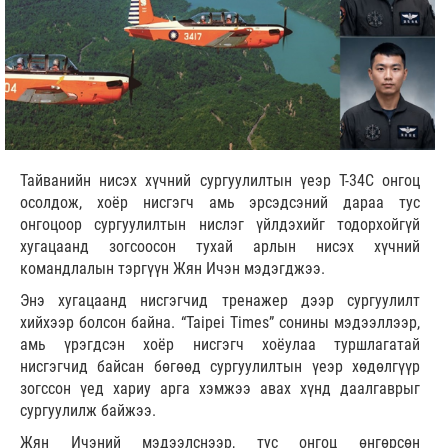
Тайванийн нисэх хүчний сургуулилтын үеэр T-34C онгоц
осолдож, хоёр нисгэгч амь эрсэдсэний дараа тус
онгоцоор сургуулилтын нислэг үйлдэхийг тодорхойгүй
хугацаанд зогсоосон тухай арлын нисэх хүчний
командлалын тэргүүн Жян Ичэн мэдэгджээ.
Энэ хугацаанд нисгэгчид тренажер дээр сургуулилт
хийхээр болсон байна. “Taipei Times” сонины мэдээллээр,
амь үрэгдсэн хоёр нисгэгч хоёулаа туршлагатай
нисгэгчид байсан бөгөөд сургуулилтын үеэр хөдөлгүүр
зогссон үед хариу арга хэмжээ авах хүнд даалгаврыг
сургуулилж байжээ.
Жян Ичэний мэдээлснээр, тус онгоц өнгөрсөн