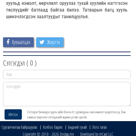
хуульд нэмэлт, өөрчлөлт оруулах тухай хуулийн нэгтгэсэн
төслүүдийг батлаад байгаа билээ. Татварын багц хууль
шинэчлэгдсэн заалтуудыг танилцуулъя.
Хуваалцах
Жиргэх
Сэтгэгдэл (
0
)
Сэтгэгдэл бичихдээ хууль зүйн болон ёс суртахууны хэм хэмжээг хүндэтгэнэ үү. Хэм
Илгээх
хэмжээг зөрчсөн сэтгэгдэлийг админ устгах эрхтэй.
Сурталчилгаа байршуулах
Холбоо барих
Бидний тухай
Лого татах
Copyright © 2010 - 2026 Zindaa.mn Developed by mCast LLC