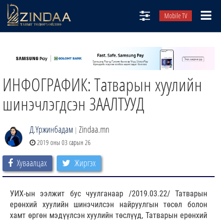
Mobile TV
НИЙТЛЭЛЧИД
ТВ8
ИНФОГРАФИК: Татварын хуулийн
ӨГЛӨӨНИЙ СОНИН
АУДИО ЗОХИОЛ
шинэчлэгдсэн ЗААЛТУУД
ЗИНДАА СЭТГҮҮЛ
Д.Үржинбадам
Zindaa.mn
|
2019 оны 03 сарын 26
Хуваалцах
Жиргэх
УИХ-ын ээлжит бус чуулганаар /2019.03.22/ Татварын
ерөнхий хуулийн шинэчилсэн найруулгын төсөл болон
хамт өргөн мэдүүлсэн хуулийн төслүүд, Татварын ерөнхий