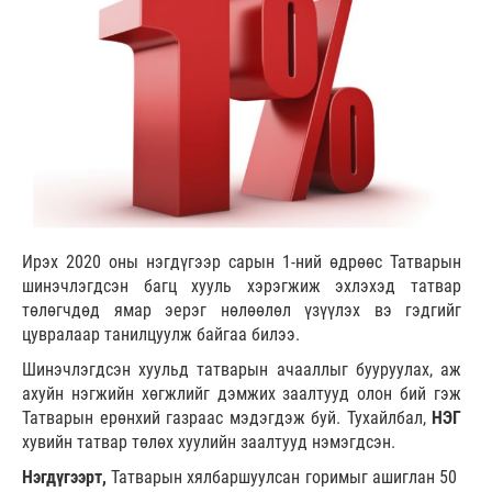
Ирэх 2020 оны нэгдүгээр сарын 1-ний өдрөөс Татварын
шинэчлэгдсэн багц хууль хэрэгжиж эхлэхэд татвар
төлөгчдөд ямар эерэг нөлөөлөл үзүүлэх вэ гэдгийг
цувралаар танилцуулж байгаа билээ.
Шинэчлэгдсэн хуульд татварын ачааллыг бууруулах, аж
ахуйн нэгжийн хөгжлийг дэмжих заалтууд олон бий гэж
Татварын ерөнхий газраас мэдэгдэж буй. Тухайлбал,
НЭГ
хувийн татвар төлөх хуулийн заалтууд нэмэгдсэн.
Нэгдүгээрт,
Татварын хялбаршуулсан горимыг ашиглан 50