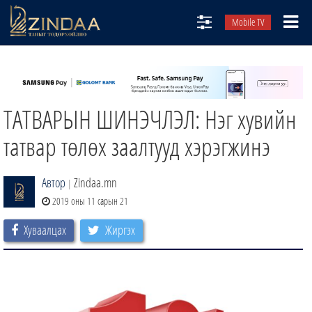
Mobile TV
НИЙТЛЭЛЧИД
ТВ8
ТАТВАРЫН ШИНЭЧЛЭЛ: Нэг хувийн
ӨГЛӨӨНИЙ СОНИН
АУДИО ЗОХИОЛ
татвар төлөх заалтууд хэрэгжинэ
ЗИНДАА СЭТГҮҮЛ
Автор
Zindaa.mn
|
2019 оны 11 сарын 21
Хуваалцах
Жиргэх