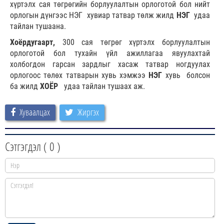
хүртэлх сая төгрөгийн борлуулалтын орлоготой бол нийт
орлогын дүнгээс НЭГ хувиар татвар төлж жилд
НЭГ
удаа
тайлан тушаана.
Хоёрдугаарт,
300 сая төгрөг хүртэлх борлуулалтын
орлоготой бол тухайн үйл ажиллагаа явуулахтай
холбогдон гарсан зардлыг хасаж татвар ногдуулах
орлогоос төлөх татварын хувь хэмжээ
НЭГ
хувь болсон
ба жилд
ХОЁР
удаа тайлан тушаах аж.
Хуваалцах
Жиргэх
Сэтгэгдэл (
0
)