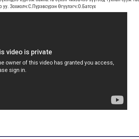
о уу. Зохиолч:С.Пүрэвсүрэн Өгүүлэгч:О.Батсүх