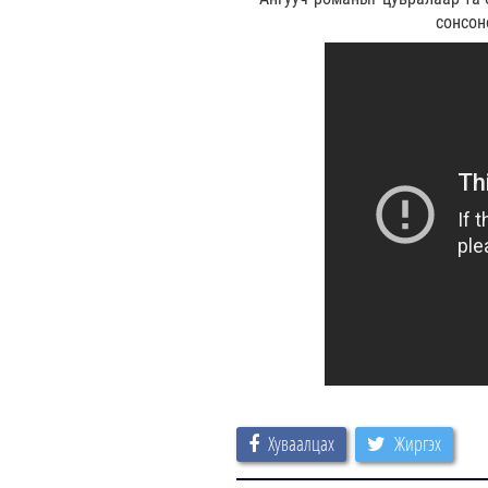
сонсон
Хуваалцах
Жиргэх