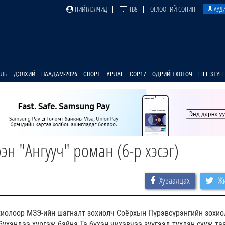
НИЙТЛЭЛЧИД
ТВ8
ӨГЛӨӨНИЙ СОНИН
АУДИ
УЛЬ
ДЭЛХИЙ
НААДАМ-2026
СПОРТ
УРЛАГ
COP17
ӨДРИЙН ХӨТӨЧ
LIFE STYL
н "Ангууч" роман (6-р хэсэг)
Хуваалцах
Жи
хиолоор
МЗЭ-ийн шагналт зохиолч Соёрхын Пүрэвсүрэнгийн зохио
бүхэндээ хүргэж байна.Та бүхэн чихэвчээ зүүгээд тухлан сууж та