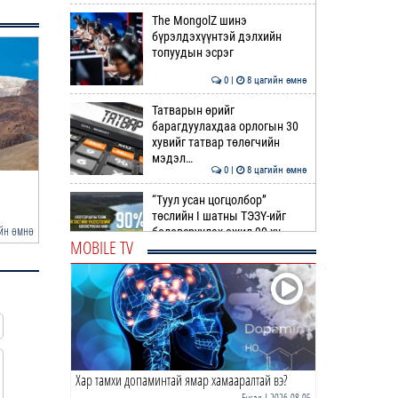
The MongolZ шинэ
бүрэлдэхүүнтэй дэлхийн
топуудын эсрэг
0 |
8 цагийн өмнө
Татварын өрийг
барагдуулахдаа орлогын 30
хувийг татвар төлөгчийн
мэдэл…
0 |
8 цагийн өмнө
Усны ослоос 154 иргэний амь
А.Оргилмаа Жюү Жицү
“Туул усан цогцолбор”
насыг авран хамга…
дэлхийн аваргаас дөр
төслийн I шатны ТЭЗҮ-ийг
йн өмнө
7 цагийн өмнө
боловсруулах ажил 90 ху…
MOBILE TV
0 |
9 цагийн өмнө
Нийслэлийн иргэдийн
Төлөөлөгчдийн Хурлын
Ээлжит VIII хуралдаан
эхэллээ
0 |
9 цагийн өмнө
Хар тамхи допаминтай ямар хамааралтай вэ?
ТОО | Гадаад валютын нөөц
7.9 тэрбум ам.доллар давлаа
Бусад
| 2026-08-05