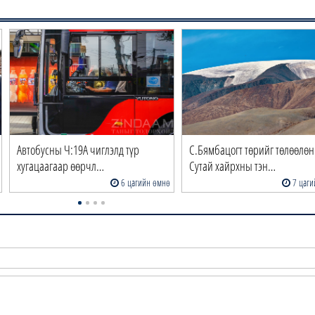
Автобусны Ч:19А чиглэлд түр
С.Бямбацогт төрийг төлөөлөн
хугацаагаар өөрчл…
Сутай хайрхны тэн…
6 цагийн өмнө
7 цаги