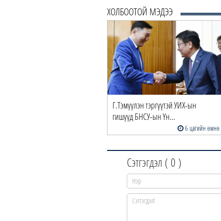
ХОЛБООТОЙ МЭДЭЭ
Г.Тэмүүлэн тэргүүтэй УИХ-ын
гишүүд БНСУ-ын Үн…
6 цагийн өмнө
Сэтгэгдэл (
0
)