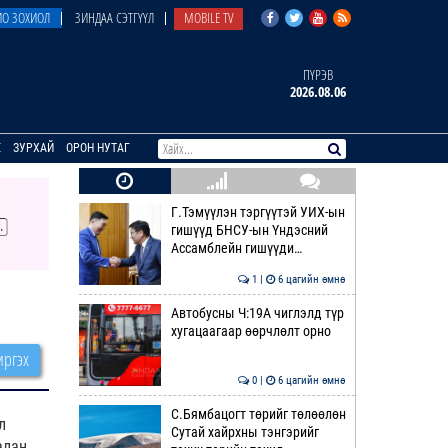
О ЗОХИОЛ
ЗИНДАА СЭТГҮҮЛ
MOBILE TV
ПҮРЭВ
2026.08.06
E
ЗУРХАЙ
ОРОН НУТАГ
Г.Тэмүүлэн тэргүүтэй УИХ-ын
гишүүд БНСУ-ын Үндэсний
Ассамблейн гишүүди…
1 |
6 цагийн өмнө
Автобусны Ч:19А чиглэлд түр
хугацаагаар өөрчлөлт орно
ргэх
0 |
6 цагийн өмнө
С.Бямбацогт төрийг төлөөлөн
л
Сутай хайрхны тэнгэрийг
алан