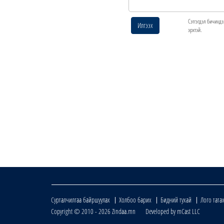
Сэтгэгдэл бичихдэ
Илгээх
эрхтэй.
Сурталчилгаа байршуулах
Холбоо барих
Бидний тухай
Лого тата
Copyright © 2010 - 2026 Zindaa.mn Developed by mCast LLC