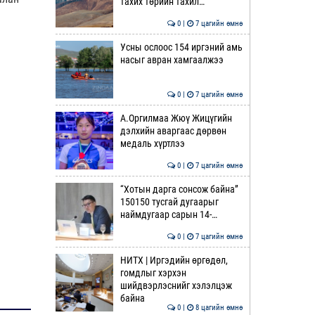
тахих төрийн тахил…
0 |
7 цагийн өмнө
Усны ослоос 154 иргэний амь
насыг авран хамгаалжээ
0 |
7 цагийн өмнө
А.Оргилмаа Жюү Жицүгийн
дэлхийн аваргаас дөрвөн
медаль хүртлээ
0 |
7 цагийн өмнө
“Хотын дарга сонсож байна”
150150 тусгай дугаарыг
наймдугаар сарын 14-…
0 |
7 цагийн өмнө
НИТХ | Иргэдийн өргөдөл,
гомдлыг хэрхэн
шийдвэрлэснийг хэлэлцэж
байна
0 |
8 цагийн өмнө