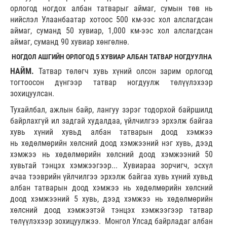
орлогод ногдох албан татварыг аймаг, сумын төв нь
нийслэл Улаанбаатар хотоос 500 км-ээс хол алслагдсан
аймаг, суманд 50 хувиар, 1,000 км-ээс хол алслагдсан
аймаг, суманд 90 хувиар хөнгөлнө.
НОГДОЛ АШГИЙН ОРЛОГОД 5 ХУВИАР АЛБАН ТАТВАР НОГДУУЛНА
НАЙМ.
Татвар төлөгч хувь хүний олсон зарим орлогод
тогтоосон дүнгээр татвар ногдуулж төлүүлэхээр
зохицуулсан.
Тухайлбал, ажлын байр, лангуу зэрэг тодорхой байршилд
байрлахгүй ил задгай худалдаа, үйлчилгээ эрхэлж байгаа
хувь хүний хувьд албан татварын доод хэмжээ
нь хөдөлмөрийн хөлсний доод хэмжээний нэг хувь, дээд
хэмжээ нь хөдөлмөрийн хөлсний доод хэмжээний 50
хувьтай тэнцэх хэмжээгээр... Хувиараа зорчигч, эсхүл
ачаа тээврийн үйлчилгээ эрхэлж байгаа хувь хүний хувьд
албан татварын доод хэмжээ нь хөдөлмөрийн хөлсний
доод хэмжээний 5 хувь, дээд хэмжээ нь хөдөлмөрийн
хөлсний доод хэмжээтэй тэнцэх хэмжээгээр татвар
төлүүлэхээр зохицуулжээ. Монгол Улсад байрладаг албан