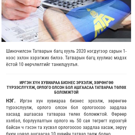
Шинэчилсэн Татварын багц хууль 2020 нэгдүгээр сарын 1-
нээс эхлэн хэрэгжих билээ. Татварын багц хуулиас мэдэх
ёстой 10 өөрчлөлтийг танилцуулъя.
ИРГЭН ХҮН ХУВИАРАА БИЗНЕС ЭРХЭЛЖ, ХӨРӨНГӨӨ
ТҮРЭЭСЛҮҮЛЖ, ОРЛОГО ОЛСОН БОЛ АШГААСАА ТАТВАРАА ТӨЛӨХ
БОЛОМЖТОЙ
НЭГ.
Иргэн хүн хувиараа бизнес эрхэлж, хөрөнгөө
түрээслүүлж, орлого олсон бол орлогоосоо зардлаа
хасаад ашгаасаа татвараа төлөх боломжтой. Өөрөөр
хэлбэл, борлуулалтын орлого нь 50 сая төгрөгт хүрэхгүй
байсан ч гэсэн та хүсвэл орлогоосоо зардлаа хасаж, зөрүү
буюу цэвэр ашгаасаа 10 хувийн татвар төлж болно.