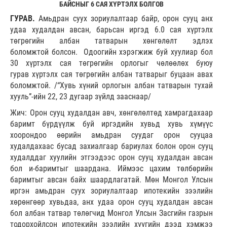
БАЙСНЫГ 6 САЯ ХҮРТЭЛХ БОЛГОВ
ГУРАВ.
Амьдран суух зориулалтаар байр, орон сууц анх
удаа худалдан авсан, барьсан иргэд 6.0 сая хүртэлх
төгрөгийн албан татварын хөнгөлөлт эдлэх
боломжтой болсон. Одоогийн хэрэгжиж буй хуулиар бол
30 хүртэлх сая төгрөгийн орлогыг чөлөөлөх буюу
гурав хүртэлх сая төгрөгийн албан татварыг буцаан авах
боломжтой. /“Хувь хүний орлогын албан татварын тухай
хууль”-ийн 22, 23 дугаар зүйлд зааснаар/
Жич: Орон сууц худалдан авч, хөнгөлөлтөд хамрагдахаар
баримт бүрдүүлж буй иргэдийн хувьд хувь хүмүүс
хоорондоо өөрийн амьдран суудаг орон сууцаа
худалдахаас бусад захиалгаар бариулах болон орон сууц
худалддаг хуулийн этгээдээс орон сууц худалдан авсан
бол и-баримтыг шаардана. Иймээс цахим төлбөрийн
баримтыг авсан байх шаардлагатай. Мөн Монгол Улсын
иргэн амьдран суух зориулалтаар ипотекийн зээлийн
хөрөнгөөр хувьдаа, анх удаа орон сууц худалдан авсан
бол албан татвар төлөгчид Монгол Улсын Засгийн газрын
тодорхойлсон ипотекийн зээлийн хүүгийн дээд хэмжээ