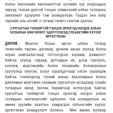
болон ипотекийн хөнгөлөлттэй зээлийн хүү хоорондын
зөрүүд төлсөн дүнтэй тэнцэх хэмжээний албан татварын
хөнгөлөлт эдлүүлнэ гэж зохицуулсан. Гэхдээ энэ хоёр
төрлийн аль нэгийг л татвар төлөгч сонгож эдэлнэ.
СУРГАЛТЫН ТӨЛБӨРТЭЙ ТЭНЦЭХ ОРЛОГОД НОГДОХ АЛБАН
ТАТВАРЫН ХӨНГӨЛӨЛТ ЭДЛҮҮЛЭХЭД СУБЪЕКТИЙН ХҮРЭЭГ
ӨРГӨТГӨСӨН
ДӨРӨВ.
Монгол Улсын иргэн албан татвар
төлөгчийн төрсөн, дагавар, үрчилж авсан хүүхэд болон
асран хамгаалагчаар тогтоогдсон асрамж, дэмжлэгт
байгаа хүүхэд гадаад, дотоодын их, дээд сургууль,
коллеж, мэргэжлийн болон техникийн боловсролын
сургуульд оюутан, эсхүл суралцагчаар элсэн суралцаж
байгаа тохиолдолд түүний анхны бакалаврын болон
дипломын мэргэжил эзэмших сургалтын хугацаанд тухайн
татварын жилд төлсөн, баримтаар нотлогдож байгаа
сургалтын төлбөртэй тэнцэх орлогод ногдох албан
татварын хөнгөлөлтийг эдлүүлнэ гэж зохицуулсан нь
өмнөх хуулийн заалтын хамрагдах субъектийн хүрээг
өргөтгөсөн зохицуулалт болжээ. Мөн өмнөх хуулиар