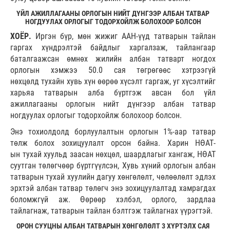
ҮЙЛ АЖИЛЛАГААНЫ ОРЛОГЫН НИЙТ ДҮНГЭЭР АЛБАН ТАТВАР
НОГДУУЛАХ ОРЛОГЫГ ТОДОРХОЙЛЖ БОЛОХООР БОЛСОН
ХОЁР.
Иргэн бүр, мөн жижиг ААН-үүд татварын тайлан
гаргах хүндрэлтэй байдлыг харгалзаж, тайлангаар
баталгаажсан өмнөх жилийн албан татварт ногдох
орлогын хэмжээ 50.0 сая төгрөгөөс хэтрээгүй
нөхцөлд тухайн хувь хүн өөрөө хүсэлт гаргаж, уг хүсэлтийг
харьяа татварын алба бүртгэж авсан бол үйл
ажиллагааны орлогын нийт дүнгээр албан татвар
ногдуулах орлогыг тодорхойлж болохоор болсон.
Энэ тохиолдолд борлуулалтын орлогын 1%-аар татвар
төлж болох зохицуулалт орсон байна. Харин НӨАТ-
ын тухай хуульд заасан нөхцөл, шаардлагыг хангаж, НӨАТ
суутган төлөгчөөр бүртгүүлсэн, Хувь хүний орлогын албан
татварын тухай хуулийн дагуу хөнгөлөлт, чөлөөлөлт эдлэх
эрхтэй албан татвар төлөгч энэ зохицуулалтад хамрагдах
боломжгүй аж. Өөрөөр хэлбэл, орлого, зардлаа
тайлагнаж, татварын тайлан бэлтгэж тайлагнах үүрэгтэй.
ОРОН СУУЦНЫ АЛБАН ТАТВАРЫН ХӨНГӨЛӨЛТ 3 ХҮРТЭЛХ САЯ