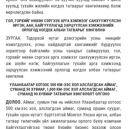
хуульд тухайн жилийн ногдох татварыг хөнгөлөхөөр болж
өөрчлөгдсөн байна.
ГОЛ, ГОРХИЙГ НӨХӨН СЭРГЭЭХ АРГА ХЭМЖЭЭГ САНХҮҮЖҮҮЛСЭН
ИРГЭН, ААН, БАЙГУУЛЛАГАД ЗАРЦУУЛСАН ХЭМЖЭЭНИЙХ
ОРЛОГОД НОГДОХ АЛБАН ТАТВАРЫГ ХӨНГӨЛНӨ
ЗУРГАА. Тодорхой нутаг дэвсгэрийн усны нөөцийг
нэмэгдүүлэх, усны найдвартай хангамжийг бүрдүүлэх
зорилгоор байгалийн усны чанарыг сайжруулах, гол,
горхийг нөхөн сэргээх арга хэмжээг санхүүжүүлсэн иргэн,
аж ахуйн нэгж, байгууллагын тухайн арга хэмжээнд
зарцуулсан хэмжээний орлогод ногдох албан татварыг
хөнгөлнө.
УЛААНБААТАР ХОТООС 500 КМ-ЭЭС ХОЛ АЛСЛАГДСАН АЙМАГ,
СУМАНД 50 ХУВИАР, 1,000 КМ-ЭЭС ХОЛ АЛСЛАГДСАН АЙМАГ,
СУМАНД 90 ХУВИАР ТАТВАРЫН ХӨНГӨЛӨЛТ ОЛГОНО
ДОЛОО.
Аймаг, сумын төв нь нийслэл Улаанбаатар хотоос
500 км-ээс хол, алслагдсан аймаг, суманд оршин суудаг,
тухайн орон нутагт бүртгэлтэй Монгол Улсын иргэн, албан
татвар төлөгчийн үйл ажиллагааны орлого буюу компани
байгуулахгүйгээр төрөл бүрийн бизнес эрхэлж олсон