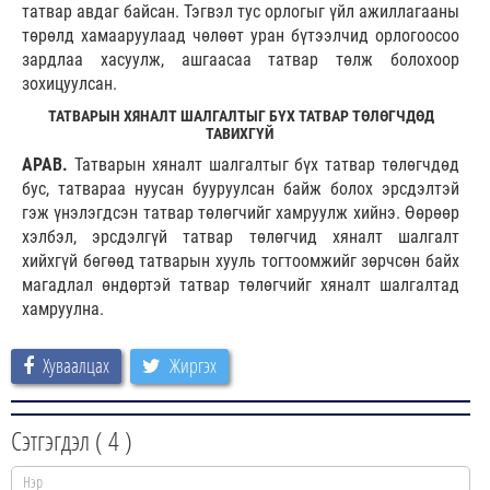
татвар авдаг байсан. Тэгвэл тус орлогыг үйл ажиллагааны
төрөлд хамааруулаад чөлөөт уран бүтээлчид орлогоосоо
зардлаа хасуулж, ашгаасаа татвар төлж болохоор
зохицуулсан.
ТАТВАРЫН ХЯНАЛТ ШАЛГАЛТЫГ БҮХ ТАТВАР ТӨЛӨГЧДӨД
ТАВИХГҮЙ
АРАВ.
Татварын хяналт шалгалтыг бүх татвар төлөгчдөд
бус, татвараа нуусан бууруулсан байж болох эрсдэлтэй
гэж үнэлэгдсэн татвар төлөгчийг хамруулж хийнэ. Өөрөөр
хэлбэл, эрсдэлгүй татвар төлөгчид хяналт шалгалт
хийхгүй бөгөөд татварын хууль тогтоомжийг зөрчсөн байх
магадлал өндөртэй татвар төлөгчийг хяналт шалгалтад
хамруулна.
Хуваалцах
Жиргэх
Сэтгэгдэл (
4
)