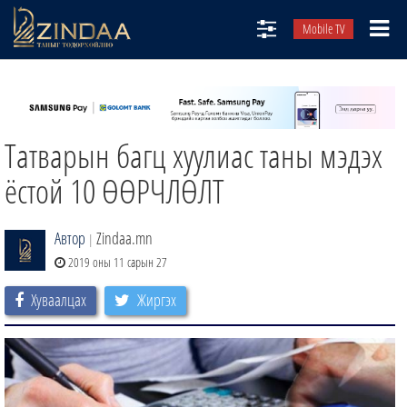
Mobile TV
НИЙТЛЭЛЧИД
ТВ8
Татварын багц хуулиас таны мэдэх
ӨГЛӨӨНИЙ СОНИН
АУДИО ЗОХИОЛ
ёстой 10 ӨӨРЧЛӨЛТ
ЗИНДАА СЭТГҮҮЛ
Автор
Zindaa.mn
|
2019 оны 11 сарын 27
Хуваалцах
Жиргэх