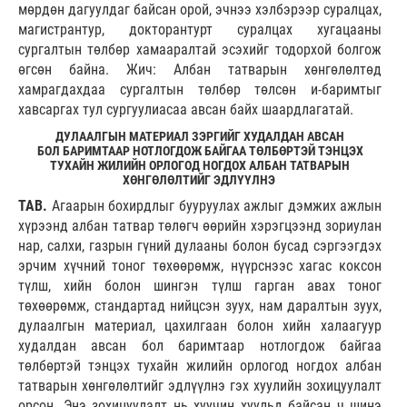
мөрдөн дагуулдаг байсан орой, эчнээ хэлбэрээр суралцах,
магистрантур, докторантурт суралцах хугацааны
сургалтын төлбөр хамааралтай эсэхийг тодорхой болгож
өгсөн байна. Жич: Албан татварын хөнгөлөлтөд
хамрагдахдаа сургалтын төлбөр төлсөн и-баримтыг
хавсаргах тул сургуулиасаа авсан байх шаардлагатай.
ДУЛААЛГЫН МАТЕРИАЛ ЗЭРГИЙГ ХУДАЛДАН АВСАН
БОЛ БАРИМТААР НОТЛОГДОЖ БАЙГАА ТӨЛБӨРТЭЙ ТЭНЦЭХ
ТУХАЙН ЖИЛИЙН ОРЛОГОД НОГДОХ АЛБАН ТАТВАРЫН
ХӨНГӨЛӨЛТИЙГ ЭДЛҮҮЛНЭ
ТАВ.
Агаарын бохирдлыг бууруулах ажлыг дэмжих ажлын
хүрээнд албан татвар төлөгч өөрийн хэрэгцээнд зориулан
нар, салхи, газрын гүний дулааны болон бусад сэргээгдэх
эрчим хүчний тоног төхөөрөмж, нүүрснээс хагас коксон
түлш, хийн болон шингэн түлш гарган авах тоног
төхөөрөмж, стандартад нийцсэн зуух, нам даралтын зуух,
дулаалгын материал, цахилгаан болон хийн халаагуур
худалдан авсан бол баримтаар нотлогдож байгаа
төлбөртэй тэнцэх тухайн жилийн орлогод ногдох албан
татварын хөнгөлөлтийг эдлүүлнэ гэх хуулийн зохицуулалт
орсон. Энэ зохицуулалт нь хуучин хуульд байсан ч шинэ