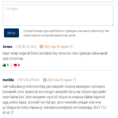
Сэтгэгдэл бичихдээ хууль зүйн болон ёс суртахууны хэм хэмжээг хүндэтгэнэ үү. Хэм
Илгээх
хэмжээг зөрчсөн сэтгэгдэлийг админ устгах эрхтэй.
Зочин
(192.82.73.241)
2025 оны 03 сарын 13
Бараг татвар төлдөггүй болох юм байна Оюу толгоогоос овоо суралцсан байна манай
хууль тогтоогчид
1
|
0
matilda
(197.234.219.41)
2025 оны 03 сарын 13
Сайн байцгаана уу ноёнтоон\nБид хувь хүмүүсийн хооронд мөрөөдлөө хэрэгжүүлэх
боломжийг олгох зорилгоор зээл олгодог санхүүгийн бүтэц юм.\nХэрэв танд хувийн
төсөл байгаа бол; Эсвэл санхүүжилт хэрэгтэй.\nХэрэв та сонирхож байвал бидэнтэй
шууд холбоо барьж, зээлэхийг хүсч буй дүн, эргэн төлөлтийн хугацааг хэлж өгнө
үү.\nБидэнтэй холбоо барина уу: matildalecoustre@gmail.com\nwhatsapp: 0033 7 52
89 40 37