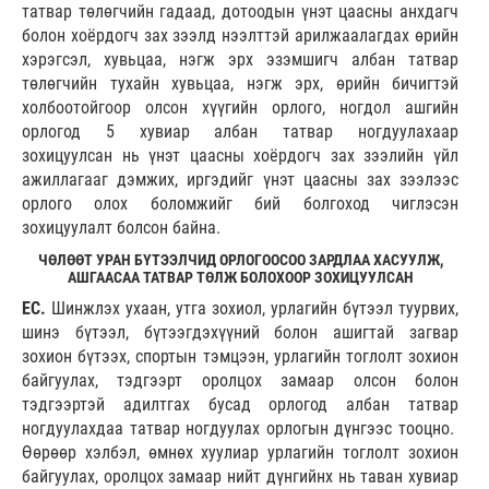
татвар төлөгчийн гадаад, дотоодын үнэт цаасны анхдагч
болон хоёрдогч зах зээлд нээлттэй арилжаалагдах өрийн
хэрэгсэл, хувьцаа, нэгж эрх эзэмшигч албан татвар
төлөгчийн тухайн хувьцаа, нэгж эрх, өрийн бичигтэй
холбоотойгоор олсон хүүгийн орлого, ногдол ашгийн
орлогод 5 хувиар албан татвар ногдуулахаар
зохицуулсан нь үнэт цаасны хоёрдогч зах зээлийн үйл
ажиллагааг дэмжих, иргэдийг үнэт цаасны зах зээлээс
орлого олох боломжийг бий болгоход чиглэсэн
зохицуулалт болсон байна.
ЧӨЛӨӨТ УРАН БҮТЭЭЛЧИД ОРЛОГООСОО ЗАРДЛАА ХАСУУЛЖ,
АШГААСАА ТАТВАР ТӨЛЖ БОЛОХООР ЗОХИЦУУЛСАН
ЕС.
Шинжлэх ухаан, утга зохиол, урлагийн бүтээл туурвих,
шинэ бүтээл, бүтээгдэхүүний болон ашигтай загвар
зохион бүтээх, спортын тэмцээн, урлагийн тоглолт зохион
байгуулах, тэдгээрт оролцох замаар олсон болон
тэдгээртэй адилтгах бусад орлогод албан татвар
ногдуулахдаа татвар ногдуулах орлогын дүнгээс тооцно.
Өөрөөр хэлбэл, өмнөх хуулиар урлагийн тоглолт зохион
байгуулах, оролцох замаар нийт дүнгийнх нь таван хувиар