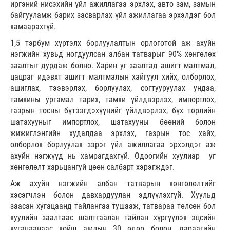
иргэний нисэхийн үйл ажиллагаа эрхлэх, авто зам, замын
байгууламж барих засварлах үйл ажиллагаа эрхэлдэг бол
хамаарахгүй.
1,5 тэрбум хүртэлх борлуулалтын орлоготой аж ахуйн
нэгжийн хувьд ногдуулсан албан татварыг 90% хөнгөлөх
заалтыг дурдаж болно. Харин уг заалтад ашигт малтмал,
цацраг идэвхт ашигт малтмалын хайгуул хийх, олборлох,
ашиглах, тээвэрлэх, борлуулах, согтууруулах ундаа,
тамхины ургамал тарих, тамхи үйлдвэрлэх, импортлох,
газрын тосны бүтээгдэхүүнийг үйлдвэрлэх, бүх төрлийн
шатахууныг импортлох, шатахууны бөөний болон
жижиглэнгийн худалдаа эрхлэх, газрын тос хайх,
олборлох борлуулах зэрэг үйл ажиллагаа эрхэлдэг аж
ахуйн нэгжүүд нь хамрагдахгүй. Одоогийн хуулиар уг
хөнгөлөлт харьцангуй цөөн салбарт хэрэгждэг.
Аж ахуйн нэгжийн албан татварын хөнгөлөлтийг
хэсэгчлэн болон давхардуулан эдлүүлэхгүй. Хуульд
заасан хугацаанд тайлангаа тушааж, татвараа төлсөн бол
хуулийн заалтаас шалтгаалан тайлан хүргүүлэх эцсийн
хугацаанаас хойш ажлын 30 өдөр болон, дараагийн