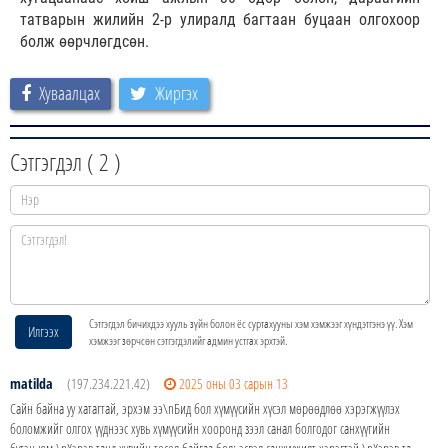
татварын жилийн 2-р улиралд багтаан буцаан олгохоор
болж өөрчлөгдсөн.
Хуваалцах
Жиргэх
Сэтгэгдэл (
2
)
Сэтгэгдэл бичихдээ хууль зүйн болон ёс суртахууны хэм хэмжээг хүндэтгэнэ үү. Хэм
Илгээх
хэмжээг зөрчсөн сэтгэгдэлийг админ устгах эрхтэй.
matilda
(197.234.221.42)
2025 оны 03 сарын 13
Сайн байна уу хатагтай, эрхэм ээ\nБид бол хүмүүсийн хүсэл мөрөөдлөө хэрэгжүүлэх
боломжийг олгох үүднээс хувь хүмүүсийн хооронд зээл санал болгодог санхүүгийн