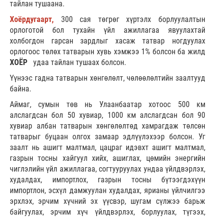
тайлан тушаана.
Хоёрдугаарт,
300 сая төгрөг хүртэлх борлуулалтын
орлоготой бол тухайн үйл ажиллагаа явуулахтай
холбогдон гарсан зардлыг хасаж татвар ногдуулах
орлогоос төлөх татварын хувь хэмжээ 1% болсон ба жилд
ХОЁР
удаа тайлан тушаах болсон.
Үүнээс гадна татварын хөнгөлөлт, чөлөөлөлтийн заалтууд
байна.
Аймаг, сумын төв нь Улаанбаатар хотоос 500 км
алслагдсан бол 50 хувиар, 1000 км алслагдсан бол 90
хувиар албан татварын хөнгөлөлтөд хамрагдаж төлсөн
татварыг буцаан олгох замаар эдлүүлэхээр болсон. Уг
заалт нь ашигт малтмал, цацраг идэвхт ашигт малтмал,
газрын тосны хайгуул хийх, ашиглах, цөмийн энергийн
чиглэлийн үйл ажиллагаа, согтууруулах ундаа үйлдвэрлэх,
худалдах, импортлох, газрын тосны бүтээгдэхүүн
импортлон, эсхүл дамжуулан худалдах, ярианы үйлчилгээ
эрхлэх, эрчим хүчний эх үүсвэр, шугам сүлжээ барьж
байгуулах, эрчим хүч үйлдвэрлэх, борлуулах, түгээх,