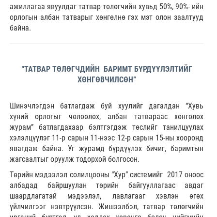
ажиллагаа явуулдаг татвар төлөгчийн хувьд 50%, 90%- ийн
орлогын албан татварыг хөнгөлнө гэх мэт олон заалтууд
байна.
“ТАТВАР ТӨЛӨГЧДИЙН БАРИМТ БҮРДҮҮЛЭЛТИЙГ
ХӨНГӨВЧИЛСӨН”
Шинэчлэгдэн батлагдаж буй хуулийг дагалдан “Хувь
хүний орлогыг чөлөөлөх, албан татвараас хөнгөлөх
журам” батлагдахаар бэлтгэгдэж төслийг танилцуулах
хэлэлцүүлэг 11-р сарын 11-нээс 12-р сарын 15-ны хооронд
явагдаж байна. Уг журамд бүрдүүлэх бичиг, баримтын
жагсаалтыг оруулж тодорхой болгосон.
Төрийн мэдээлэл солилцооны “Хур” системийг 2017 оноос
албадад байршуулан төрийн байгууллагаас авдаг
шаардлагатай мэдээлэл, лавлагааг хэвлэн өгөх
үйлчилгээг нэвтрүүлсэн. Жишээлбэл, татвар төлөгчийн