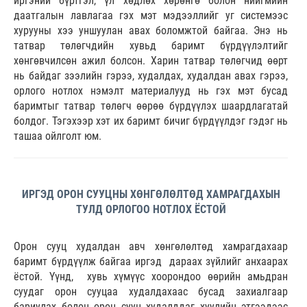
иргэний бүртгэл, үл хөдлөх хөрөнгө болон нийгмийн
даатгалын лавлагаа гэх мэт мэдээллийг уг системээс
хурууны хээ уншуулан авах боломжтой байгаа. Энэ нь
татвар төлөгчдийн хувьд баримт бүрдүүлэлтийг
хөнгөвчилсөн ажил болсон. Харин татвар төлөгчид өөрт
нь байдаг зээлийн гэрээ, худалдах, худалдан авах гэрээ,
орлого нотлох нэмэлт материалууд нь гэх мэт бусад
баримтыг татвар төлөгч өөрөө бүрдүүлэх шаардлагатай
болдог. Тэгэхээр хэт их баримт бичиг бүрдүүлдэг гэдэг нь
ташаа ойлголт юм.
ИРГЭД ОРОН СУУЦНЫ ХӨНГӨЛӨЛТӨД ХАМРАГДАХЫН
ТУЛД ОРЛОГОО НОТЛОХ ЁСТОЙ
Орон сууц худалдан авч хөнгөлөлтөд хамрагдахаар
баримт бүрдүүлж байгаа иргэд дараах зүйлийг анхаарах
ёстой. Үүнд, хувь хүмүүс хоорондоо өөрийн амьдран
суудаг орон сууцаа худалдахаас бусад захиалгаар
бариулах болон орон сууц худалддаг хуулийн этгээдээс