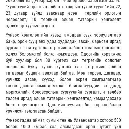
2020 оны нэгдүгээр сарын 1-ний өдрөөс хэрэгжиж эхлэх
“Хувь хүний орлогын албан татварын тухай хууль”-ийн 22,
23 дугаар зүйлд зааснаар есөн төрлийн орлогын
чөлөөлөлт, 10 төрлийн албан татварын хөнгөлөлт
эдлэхээр хуульчлагдсан.
Үүнээс хөнгөлөлтийн хувьд амьдран суух зориулалтаар
байр, орон сууц анх удаа худалдан авсан, барьсан иргэд
зургаан сая хүртэлх төгрөгийн албан татварын хөнгөлөлт
эдлэх боломжтой болж нэмэгдсэн. Одоогийн хэрэгжиж
буй хуулиар бол 30 хүртэлх сая төгрөгийн орлогыг
чөлөөлөх буюу гурав хүртэлх сая төгрөгийн албан
татварыг буцаан авахаар байгаа. Мөн төрсөн, дагавар,
үрчилж авсан, хүүхэд болон асран хамгаалагчаар
тогтоогдсон асрамж дэмжлэгт байгаа хүүхдийн их, дээд,
мэргэжлийн боловсролын сургуулийн сургалтын төлбөр
төлсөн иргэд албан татварын хөнгөлөлтөд хамрагдахаар
болж өөрчлөгдсөн. Одоогийн хуулиар бол төрсөн болон
үрчилсэн гэж заасан байдаг.
Үүнээс гадна аймаг, сумын төв нь Улаанбаатар хотоос 500
болон 1000 км-ээс хол алслагдсан орон нутагт үйл