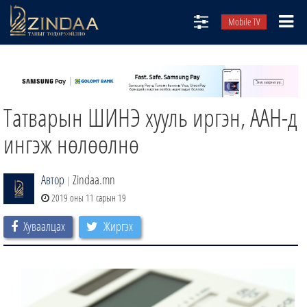
Mobile TV
НИЙТЛЭЛЧИД
ТВ8
Татварын ШИНЭ хууль иргэн, ААН-д
ӨГЛӨӨНИЙ СОНИН
АУДИО ЗОХИОЛ
ингэж нөлөөлнө
ЗИНДАА СЭТГҮҮЛ
Автор
Zindaa.mn
|
2019 оны 11 сарын 19
Хуваалцах
Жиргэх