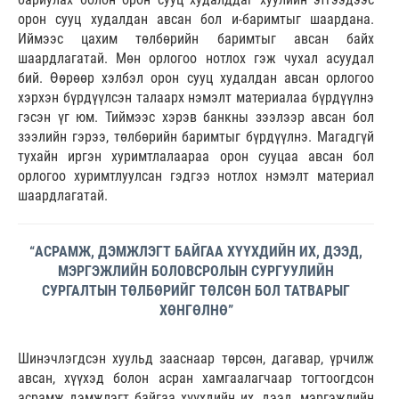
орон сууц худалдан авсан бол и-баримтыг шаардана.
Иймээс цахим төлбөрийн баримтыг авсан байх
шаардлагатай. Мөн орлогоо нотлох гэж чухал асуудал
бий. Өөрөөр хэлбэл орон сууц худалдан авсан орлогоо
хэрхэн бүрдүүлсэн талаарх нэмэлт материалаа бүрдүүлнэ
гэсэн үг юм. Тиймээс хэрэв банкны зээлээр авсан бол
зээлийн гэрээ, төлбөрийн баримтыг бүрдүүлнэ. Магадгүй
тухайн иргэн хуримтлалаараа орон сууцаа авсан бол
орлогоо хуримтлуулсан гэдгээ нотлох нэмэлт материал
шаардлагатай.
“АСРАМЖ, ДЭМЖЛЭГТ БАЙГАА ХҮҮХДИЙН ИХ, ДЭЭД,
МЭРГЭЖЛИЙН БОЛОВСРОЛЫН СУРГУУЛИЙН
СУРГАЛТЫН ТӨЛБӨРИЙГ ТӨЛСӨН БОЛ ТАТВАРЫГ
ХӨНГӨЛНӨ”
Шинэчлэгдсэн хуульд зааснаар төрсөн, дагавар, үрчилж
авсан, хүүхэд болон асран хамгаалагчаар тогтоогдсон
асрамж дэмжлэгт байгаа хүүхдийн их, дээд, мэргэжлийн