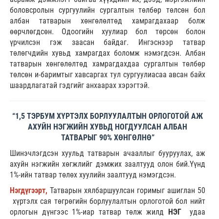
боловсролын сургуулийн сургалтын төлбөр төлсөн бол
албан татварын хөнгөлөлтөд хамрагдахаар болж
өөрчлөгдсөн. Одоогийн хуулиар бол төрсөн болон
үрчилсэн гэж заасан байдаг. Ингэснээр татвар
төлөгчдийн хувьд хамрагдах боломж нэмэгдсэн. Албан
татварын хөнгөлөлтөд хамрагдахдаа сургалтын төлбөр
төлсөн и-баримтыг хавсаргах тул сургуулиасаа авсан байх
шаардлагатай гэдгийг анхаарах хэрэгтэй.
“1,5 ТЭРБУМ ХҮРТЭЛХ БОРЛУУЛАЛТЫН ОРЛОГОТОЙ АЖ
АХУЙН НЭГЖИЙН ХУВЬД НОГДУУЛСАН АЛБАН
ТАТВАРЫГ 90% ХӨНГӨЛНӨ”
Шинэчлэгдсэн хуульд татварын ачааллыг бууруулах, аж
ахуйн нэгжийн хөгжлийг дэмжих заалтууд олон бий.Үүнд
1%-ийн татвар төлөх хуулийн заалтууд нэмэгдсэн.
Нэгдүгээрт,
Татварын хялбаршуулсан горимыг ашиглан 50
хүртэлх сая төгрөгийн борлуулалтын орлоготой бол нийт
орлогын дүнгээс 1%-иар татвар төлж жилд
НЭГ
удаа