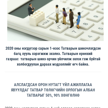
2020 оны нэгдүгээр сарын 1-нээс Татварын шинэчлэгдсэн
багц хууль хэрэгжиж эхэлнэ. Татварын ерөнхий
газраас татварын шинэ орчин үйлчилж эхлэх гэж буйтай
холбогдуулан дараах мэдээллийг өгч байна.
АЛСЛАГДСАН ОРОН НУТАГТ ҮЙЛ АЖИЛЛАГАА
ЯВУУЛДАГ ТАТВАР ТӨЛӨГЧИЙН ОРЛОГЫН АЛБАН
ТАТВАРЫГ 50%, 90% ХӨНГӨЛНӨ