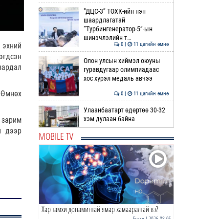
"ДЦС-3” ТӨХК-ийн нэн
шаардлагатай
“Турбингенератор-5”-ын
шинэчлэлийн т…
0 |
11 цагийн өмнө
 эхний
эгдсэн
Олон улсын хиймэл оюуны
зардал
гуравдугаар олимпиадаас
хос хүрэл медаль авчээ
 Өмнөх
0 |
11 цагийн өмнө
Улаанбаатарт өдөртөө 30-32
хэм дулаан байна
 зарим
л дээр
MOBILE TV
0 |
12 цагийн өмнө
ДОРНЫН ЗУРХАЙ | Морь,
нохой жилтнээ аливаа үйлийг
хийхэд эерэг сайн
0 |
12 цагийн өмнө
Хар тамхи допаминтай ямар хамааралтай вэ?
ӨГЛӨӨНИЙ МЭНД!
Бусад
| 2026-08-05