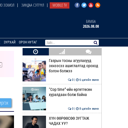
О ЗОХИОЛ
ЗИНДАА СЭТГҮҮЛ
MOBILE TV
БЯМБА
2026.08.08
E
ЗУРХАЙ
ОРОН НУТАГ
Газрын тосны агуулахууд
эхнээсээ ашиглалтад ороход
бэлэн болжээ
0 |
6 цагийн өмнө
“Cop time”-ийн өргөтгөсөн
хуралдаан болж байна
ргэх
0 |
8 цагийн өмнө
ХҮН ӨӨРӨӨСӨӨ ЗУГТАЖ
ЧАДАХ УУ?