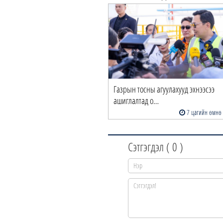
Газрын тосны агуулахууд эхнээсээ
ашиглалтад о…
7 цагийн өмнө
Сэтгэгдэл (
0
)