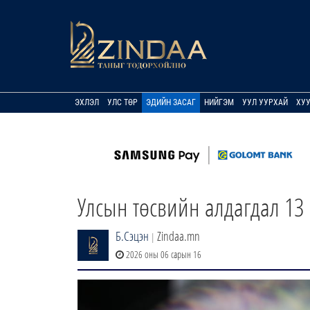
ЭХЛЭЛ
УЛС ТӨР
ЭДИЙН ЗАСАГ
НИЙГЭМ
УУЛ УУРХАЙ
ХУ
Улсын төсвийн алдагдал 13 
Б.Сэцэн
Zindaa.mn
|
2026 оны 06 сарын 16