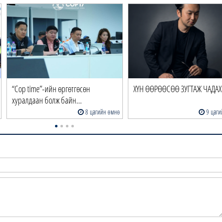
“Cop time”-ийн өргөтгөсөн
ХҮН ӨӨРӨӨСӨӨ ЗУГТАЖ ЧАДАХ 
хуралдаан болж байн…
8 цагийн өмнө
9 цаги