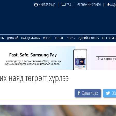
НИЙТЛЭЛЧИД
ТВ8
ӨГЛӨӨНИЙ СОНИН
АУДИ
УЛЬ
ДЭЛХИЙ
НААДАМ-2026
СПОРТ
УРЛАГ
COP17
ӨДРИЙН ХӨТӨЧ
LIFE STYL
их наяд төгрөгт хүрлээ
Хуваалцах
Жи