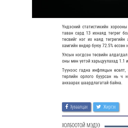
Үндэсний статистикийн хорооны
таван сард 13 ихнаяд төгрөг бо
төсвийг нэг их наяд төгрөгийн
хамгийн өндөр буюу 72.5% өссөн 
Улсын нэгдсэн төсвийн алдагдал 
оны мөн үетэй харьцуулахад 1.1 и
Түүнээс гадна инфляцын өсөлт, 
төрлийн орлого буурсан нь ч н
анхаарах шаардлагатай байна.
Хуваалцах
Жиргэх
ХОЛБООТОЙ МЭДЭЭ