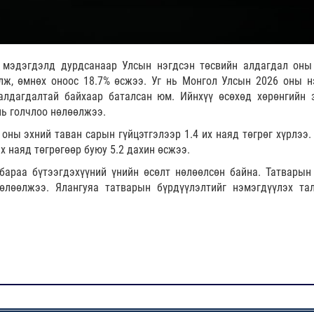
 мэдэгдэлд дурдсанаар Улсын нэгдсэн төсвийн алдагдал оны
лж, өмнөх оноос 18.7% өсжээ. Уг нь Монгол Улсын 2026 оны н
 алдагдалтай байхаар баталсан юм. Ийнхүү өсөхөд хөрөнгийн 
нь голчлоо нөлөөлжээ.
оны эхний таван сарын гүйцэтгэлээр 1.4 их наяд төгрөг хүрлээ.
х наяд төгрөгөөр буюу 5.2 дахин өсжээ.
бараа бүтээгдэхүүний үнийн өсөлт нөлөөлсөн байна. Татварын
өлөөлжээ. Ялангуяа татварын бүрдүүлэлтийг нэмэгдүүлэх та