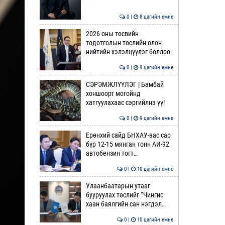
0 |
8 цагийн өмнө
2026 оны төсвийн
тодотголын төслийн олон
нийтийн хэлэлцүүлэг боллоо
0 |
9 цагийн өмнө
СЭРЭМЖЛҮҮЛЭГ | Бамбай
хоншоорт могойнд
хатгуулахаас сэргийлнэ үү!
0 |
9 цагийн өмнө
Ерөнхий сайд БНХАУ-аас сар
бүр 12-15 мянган тонн АИ-92
автобензин тогт…
0 |
10 цагийн өмнө
Улаанбаатарын утааг
бууруулах төслийг “Чингис
хаан баялгийн сан нэгдэл…
0 |
10 цагийн өмнө