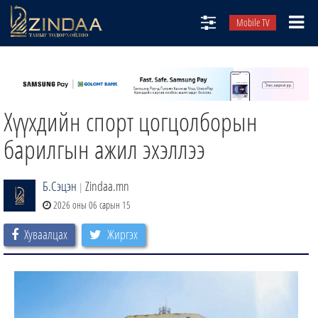
Mobile TV
НИЙТЛЭЛЧИД
ТВ8
Хүүхдийн спорт цогцолборын
ӨГЛӨӨНИЙ СОНИН
АУДИО ЗОХИОЛ
барилгын ажил эхэллээ
ЗИНДАА СЭТГҮҮЛ
Б.Сэцэн
Zindaa.mn
|
2026 оны 06 сарын 15
Хуваалцах
Жиргэх