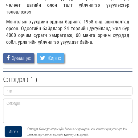
чөлөөт цагийн олон талт үйлчилгээ үзүүлэхээр
төлөвлөжээ.
Монголын хүүхдийн ордны барилга 1958 онд ашиглалтад
орсон. Одоогийн байдлаар 24 төрлийн дугуйланд жил бүр
4000 орчим сурагч хамрагдаж, 60 мянга орчим хүүхдэд
соёл, урлагийн үйлчилгээ үзүүлдэг байна.
Хуваалцах
Жиргэх
Сэтгэгдэл (
1
)
Сэтгэгдэл бичихдээ хууль зүйн болон ёс суртахууны хэм хэмжээг хүндэтгэнэ үү. Хэм
Илгээх
хэмжээг зөрчсөн сэтгэгдэлийг админ устгах эрхтэй.