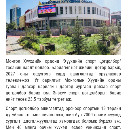
Монгол Хүүхдийн ордонд “Хүүхдийн спорт цогцолбор”
төслийн нээлт боллоо. Барилгыг нэг жилийн дотор барьж,
2027 оны есдүгээр сард ашиглалтад оруулахаар
төлөвлөжээ. Уг барилгыг Монголын Хүүдийн ордны
гурван давхар барилгын дэргэд зургаан давхар спорт
цогцолбор барих юм. Энэхүү спорт цогцолборыг барих
нийт төсөв 23.5 тэрбум төгрөг аж.
Спорт цогцолбор ашиглалтад орсноор спортын 13 төрлйн
дугуйлан тогтмол хичээллэж, жил бүр 7000 орчим хүүхэд
сургалт, дасгалжуулалтад хамрагдах боломж бүрдэх аж.
Мөн 40 мянга орчим хүүхэд, өсвөр үеийнхэнд спорт,