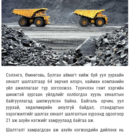
Сэлэнгэ, Өмнөговь, Булган аймагт хийж буй уул уурхайн
хяналт шалгалтаар 64 зөрчил илэрч, найман компанийн
үйл ажиллагааг түр зогсоожээ. Түүнчлэн гэмт хэргийн
шинжтэй зургаан үйлдлийг холбогдох хууль хяналтын
байгууллагад шилжүүлсэн байна. Байгаль орчин, уул
уурхай, хөдөлмөрийн аюулгүй байдал, стандартын
хэрэгжилтийг шалгах хяналт шалгалтын хүрээнд одоогоор
21 аж ахуйн нэгжийг хамруулаад байгаа аж.
Шалтгалт хамрагдсан аж ахуйн нэгжүүдийн дийлэнх нь