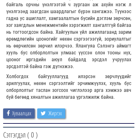
байгаль орчны үнэлгээтэй ч зургаан аж ахуйн нэгж л
үнэлгээнд заагдсан шаардлагыг бүрэн хангажээ. Түүнээс
гадна ус ашиглалт, хамгаалалтын бүсийн дэглэм зөрчсөн,
хог хаягдлын менежментийн хэрэгжилт хангалтгүй байгаа
нь тогтоогдсон байна. Хайгуулын үйл ажиллагаанд зарим
өрөмдлөгийн цооногийг нөхөн сэргээгээгүй, зориулалтыг
нь өөрчилсөн зөрчил илэрчээ. Ялангуяа Сэлэнгэ аймагт
хууль бус олборлолтын улмаас үүссэн олон тооны нүх,
цооног иргэдийн аюул байдалд эрсдэл учруулах
эрсдэлтэй байна гэж дүгнэжээ.
Холбогдох байгууллагууд илэрсэн зөрчлүүдийг
арилгуулах, нөхөн сэргээлтийг эрчимжүүлэх, хууль бус
олборлолтыг таслан зогсоох чиглэлээр арга хэмжээ авч
буй бөгөөд хяналтын ажиллагаа үргэлжилж байна.
Хуваалцах
Жиргэх
Сэтгэгдэл (
0
)