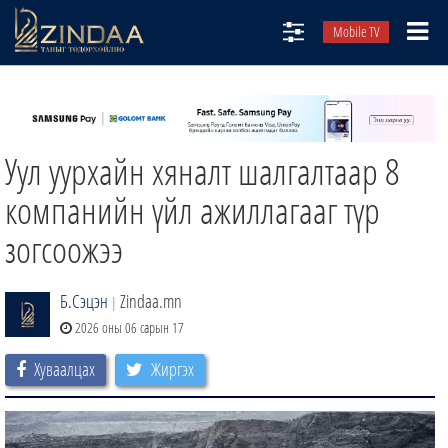
Mobile TV
НИЙТЛЭЛЧИД
ТВ8
Уул уурхайн хяналт шалгалтаар 8
ӨГЛӨӨНИЙ СОНИН
АУДИО ЗОХИОЛ
компанийн үйл ажиллагааг түр
ЗИНДАА СЭТГҮҮЛ
зогсоожээ
Б.Сэцэн
Zindaa.mn
|
2026 оны 06 сарын 17
Хуваалцах
Жиргэх