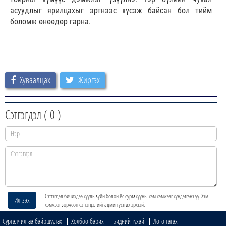
асуудлыг ярилцахыг эртнээс хүсэж байсан бол тийм
боломж өнөөдөр гарна.
Хуваалцах
Жиргэх
Сэтгэгдэл (
0
)
Сэтгэгдэл бичихдээ хууль зүйн болон ёс суртахууны хэм хэмжээг хүндэтгэнэ үү. Хэм
Илгээх
хэмжээг зөрчсөн сэтгэгдэлийг админ устгах эрхтэй.
Сурталчилгаа байршуулах
Холбоо барих
Бидний тухай
Лого татах