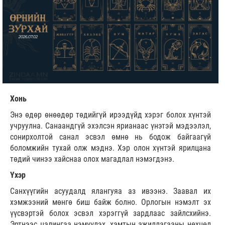
Хонь
Энэ өдөр өнөөдөр төдийгүй ирээдүйд хэрэг болох хүнтэй
учруулна. Санаандгүй эхэлсэн ярианаас үнэтэй мэдээлэл,
сонирхолтой санал эсвэл өмнө нь бодож байгаагүй
боломжийн тухай олж мэднэ. Хэр олон хүнтэй ярилцана
төдий чинээ хайснаа олох магадлал нэмэгдэнэ.
Үхэр
Санхүүгийн асуудалд ялангуяа аз ивээнэ. Заавал их
хэмжээний мөнгө биш байж болно. Орлогын нэмэлт эх
үүсвэртэй болох эсвэл хэрэггүй зардлаас зайлсхийнэ.
Эртнээс цалингаа нэмүүлэх, хамтын ажиллагааны нөхцөл