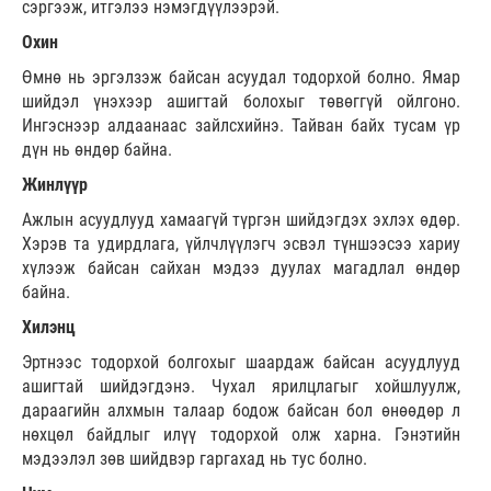
сэргээж, итгэлээ нэмэгдүүлээрэй.
Охин
Өмнө нь эргэлзэж байсан асуудал тодорхой болно. Ямар
шийдэл үнэхээр ашигтай болохыг төвөггүй ойлгоно.
Ингэснээр алдаанаас зайлсхийнэ. Тайван байх тусам үр
дүн нь өндөр байна.
Жинлүүр
Ажлын асуудлууд хамаагүй түргэн шийдэгдэх эхлэх өдөр.
Хэрэв та удирдлага, үйлчлүүлэгч эсвэл түншээсээ хариу
хүлээж байсан сайхан мэдээ дуулах магадлал өндөр
байна.
Хилэнц
Эртнээс тодорхой болгохыг шаардаж байсан асуудлууд
ашигтай шийдэгдэнэ. Чухал ярилцлагыг хойшлуулж,
дараагийн алхмын талаар бодож байсан бол өнөөдөр л
нөхцөл байдлыг илүү тодорхой олж харна. Гэнэтийн
мэдээлэл зөв шийдвэр гаргахад нь тус болно.