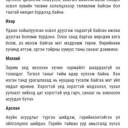
эсвэл хувийн төсвөө хэлэлцэхээр төлөвлөж байсан бол
таатай нөхцөл бүрдээд байна.
Ихэр
Удаан хойшлуулсан эсвэл дуусгаж чадахгүй байсан ажлаа
дуусгах боломж бүрдэнэ. Олон саад бартаа өөрсдөө алга
болж, аз ивээж байгаа мэт мэдрэмж төрнө. Өөрийнхөө
хүчинд итгэж, эргэн тойрны хүмүүс таны санааг дэмжинэ.
Мэлхий
Зарим үед ихээхэн хүчин чармайлт шаардахгүй аз
тохиодог. Тэгвэл таныг тийм өдөр хүлээж байна. Хэн
нэгэн танд урагшлахад нь нууцаар тусалж байгаа мэт үйл
явдал өрнөнө. Хэрэгтэй үед хэрэгтэй мэдээлэл, чухал
уулзалт хийхэд цаг хэрэгтэй үед гарч, санааг нь зовоосон
асуудал бүтнэ.
Арслан
Ахуйн асуудлыг түргэн шийдэж, гэрийнхэнтэйгээ үл
ойлголцлоо шийднэ. Гэрийн тайван уур амьсгалд хүчээ