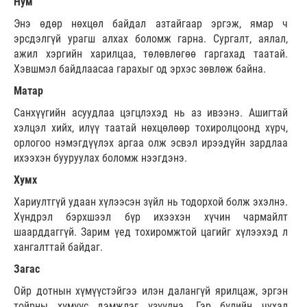
Нум
Энэ өдөр нөхцөл байдал азтайгаар эргэж, ямар ч
эрсдэлгүй урагш алхах боломж гарна. Сургалт, аялал,
ажил хэргийн харилцаа, төлөвлөгөө гаргахад таатай.
Хэвшмэл байдлаасаа гарахыг од эрхэс зөвлөж байна.
Матар
Санхүүгийн асуудлаа цэгцлэхэд нь аз ивээнэ. Ашигтай
хэлцэл хийх, илүү таатай нөхцөлөөр тохиролцоонд хүрч,
орлогоо нэмэгдүүлэх аргаа олж эсвэл ирээдүйн зардлаа
ихээхэн бууруулах боломж нээгдэнэ.
Хумх
Хариултгүй удаан хүлээсэн зүйл нь тодорхой болж эхэлнэ.
Хүндрэл бэрхшээл бүр ихээхэн хүчин чармайлт
шаарддаггүй. Зарим үед тохиромжтой цагийг хүлээхэд л
хангалттай байдаг.
Загас
Ойр дотнын хүмүүстэйгээ илэн далангүй ярилцаж, эргэн
тойрны хүмүүс дэмжлэг үзүүлнэ. Гэр бүлийн чухал