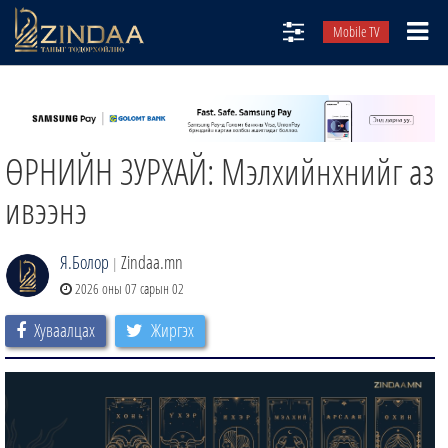
Mobile TV
НИЙТЛЭЛЧИД
ТВ8
ӨРНИЙН ЗУРХАЙ: Мэлхийнхнийг аз
ӨГЛӨӨНИЙ СОНИН
АУДИО ЗОХИОЛ
ивээнэ
ЗИНДАА СЭТГҮҮЛ
Я.Болор
Zindaa.mn
|
2026 оны 07 сарын 02
Хуваалцах
Жиргэх