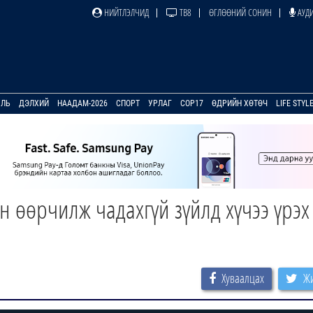
НИЙТЛЭЛЧИД
ТВ8
ӨГЛӨӨНИЙ СОНИН
АУДИ
УЛЬ
ДЭЛХИЙ
НААДАМ-2026
СПОРТ
УРЛАГ
COP17
ӨДРИЙН ХӨТӨЧ
LIFE STYL
өөрчилж чадахгүй зүйлд хүчээ үрэх
Хуваалцах
Жи