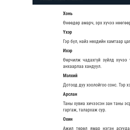
Хонь
Өнөөдөр амарч, эрх хүчээ нөөгөө
Үхэр
Гэр бүл, найз нөхдийн хамтаар ца
Ихэр
Өөрчилж чадахгүй зүйлд хүчээ ү
анхаарлаа хандуул.
Мэлхий
Дотоод дуу хоолойгоо сонс. Тэр х
Арслан
Таны хувиа хичээсэн зан таны эс
гаргаж, талархаж сур.
Охин
Ажил төрөл ямар нэгэн асууда