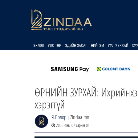
ЭХЛЭЛ
УЛС ТӨР
ЭДИЙН ЗАСАГ
НИЙГЭМ
УУЛ УУРХАЙ
ХУ
ӨРНИЙН ЗУРХАЙ: Ихрийнхэн 
хэрэггүй
Я.Болор
Zindaa.mn
|
2026 оны 07 сарын 01