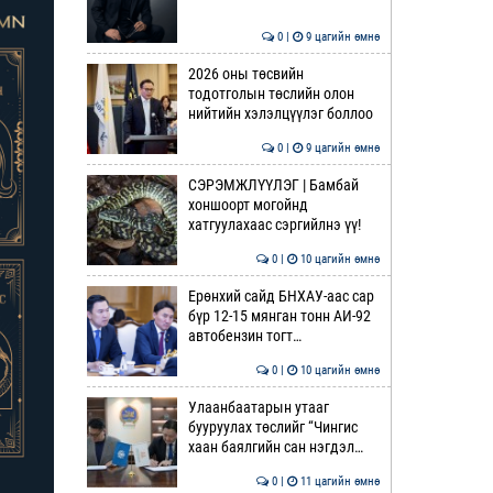
0 |
9 цагийн өмнө
2026 оны төсвийн
тодотголын төслийн олон
нийтийн хэлэлцүүлэг боллоо
0 |
9 цагийн өмнө
СЭРЭМЖЛҮҮЛЭГ | Бамбай
хоншоорт могойнд
хатгуулахаас сэргийлнэ үү!
0 |
10 цагийн өмнө
Ерөнхий сайд БНХАУ-аас сар
бүр 12-15 мянган тонн АИ-92
автобензин тогт…
0 |
10 цагийн өмнө
Улаанбаатарын утааг
бууруулах төслийг “Чингис
хаан баялгийн сан нэгдэл…
0 |
11 цагийн өмнө