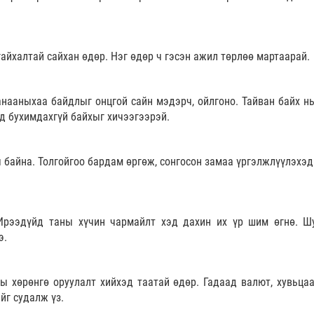
гайхалтай сайхан өдөр. Нэг өдөр ч гэсэн ажил төрлөө мартаарай.
анааныхаа байдлыг онцгой сайн мэдэрч, ойлгоно. Тайван байх нь
д бухимдахгүй байхыг хичээгээрэй.
ч байна. Толгойгоо бардам өргөж, сонгосон замаа үргэлжлүүлэхэд
Ирээдүйд таны хүчин чармайлт хэд дахин их үр шим өгнө. Ш
э.
ны хөрөнгө оруулалт хийхэд таатай өдөр. Гадаад валют, хувьцаа
йг судалж үз.