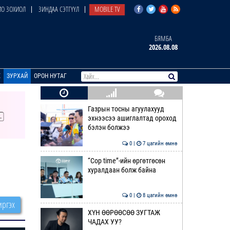
О ЗОХИОЛ
ЗИНДАА СЭТГҮҮЛ
MOBILE TV
БЯМБА
2026.08.08
E
ЗУРХАЙ
ОРОН НУТАГ
Газрын тосны агуулахууд
эхнээсээ ашиглалтад ороход
бэлэн болжээ
0 |
7 цагийн өмнө
“Cop time”-ийн өргөтгөсөн
хуралдаан болж байна
0 |
8 цагийн өмнө
ргэх
ХҮН ӨӨРӨӨСӨӨ ЗУГТАЖ
ЧАДАХ УУ?