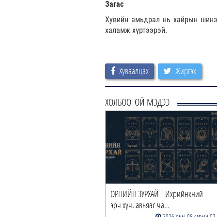
Загас
Хувийн амьдрал нь хайрын шинэ 
халамж хүртээрэй.
Хуваалцах
Жиргэх
ХОЛБООТОЙ МЭДЭЭ
ӨРНИЙН ЗУРХАЙ | Ихрийнхний
эрч хүч, авьяас ча…
2026 оны 08 сарын 07