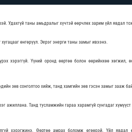
рэй. Удахгүй таны амьдралыг хүчтэй өөрчлөх зарим үйл явдал то
г хугацааг өнгөрүүл. Эерэг энерги таны замыг ивээнэ.
рэх хэрэггүй. Үүний оронд өөртөө болон өөрийнхөө хөгжил, ө
эдийн зөв сонголтоо хийж, танд хамгийн зөв гэсэн замыг зааж ба
рэг ажиллана. Танд тусламжийн гараа харамгүй сунгадаг хүмүүст 
лгүй хэрэгжинэ. Өөртөө амрах боломж өгөөрэй. Үйл явдал 