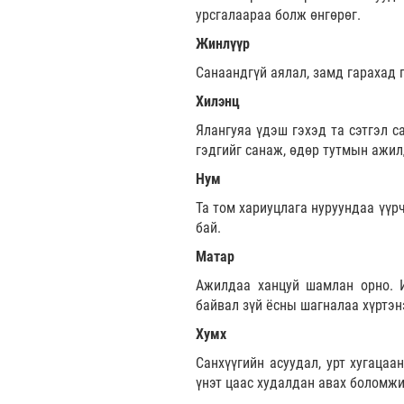
урсгалаараа болж өнгөрөг.
Жинлүүр
Санаандгүй аялал, замд гарахад 
Хилэнц
Ялангуяа үдэш гэхэд та сэтгэл с
гэдгийг санаж, өдөр тутмын ажил
Нум
Та том хариуцлага нуруундаа үүр
бай.
Матар
Ажилдаа ханцуй шамлан орно. 
байвал зүй ёсны шагналаа хүртэн
Хумх
Санхүүгийн асуудал, урт хугацаа
үнэт цаас худалдан авах боломжи