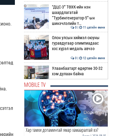
"ДЦС-3” ТӨХК-ийн нэн
шаардлагатай
“Турбингенератор-5”-ын
хионо.
шинэчлэлийн т…
0 |
11 цагийн өмнө
Олон улсын хиймэл оюуны
гуравдугаар олимпиадаас
хос хүрэл медаль авчээ
0 |
12 цагийн өмнө
сөлтөд
Улаанбаатарт өдөртөө 30-32
хэм дулаан байна
MOBILE TV
йна.
0 |
12 цагийн өмнө
ДОРНЫН ЗУРХАЙ | Морь,
нохой жилтнээ аливаа үйлийг
сэтгэл
хийхэд эерэг сайн
0 |
12 цагийн өмнө
Хар тамхи допаминтай ямар хамааралтай вэ?
ӨГЛӨӨНИЙ МЭНД!
өөрийн
Бусад
| 2026-08-05