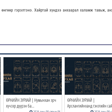
өнгөөр гэрэлтэнэ. Хайртай хүндээ анхаарал халамж тавьж, ан
ӨРНИЙН ЗУРХАЙ | Нумынхан эрч
ӨРНИЙН ЗУРХАЙ |
хүчээр дүүрэн ба…
Арслангийнханд гэнэтийн са
2026 оны 08 сарын 06
2026 оны 08 с